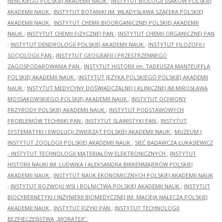
NENCKIEGO POLSKIEJ AKADEMII NAUK
;
INSTYTUT BIOLOGII SSAKÓW POLSKIEJ
AKADEMII NAUK
;
INSTYTUT BOTANIKI IM. WŁADYSŁAWA SZAFERA POLSKIEJ
AKADEMII NAUK
;
INSTYTUT CHEMII BIOORGANICZNEJ POLSKIEJ AKADEMII
NAUK
;
INSTYTUT CHEMII FIZYCZNEJ PAN
;
INSTYTUT CHEMII ORGANICZNEJ PAN
;
INSTYTUT DENDROLOGII POLSKIEJ AKADEMII NAUK
;
INSTYTUT FILOZOFII I
SOCJOLOGII PAN
;
INSTYTUT GEOGRAFII I PRZESTRZENNEGO
ZAGOSPODAROWANIA PAN
;
INSTYTUT HISTORII im. TADEUSZA MANTEUFFLA
POLSKIEJ AKADEMII NAUK
;
INSTYTUT JĘZYKA POLSKIEGO POLSKIEJ AKADEMII
NAUK
;
INSTYTUT MEDYCYNY DOŚWIADCZALNEJ I KLINICZNEJ IM.MIROSŁAWA
MOSSAKOWSKIEGO POLSKIEJ AKADEMII NAUK
;
INSTYTUT OCHRONY
PRZYRODY POLSKIEJ AKADEMII NAUK
;
INSTYTUT PODSTAWOWYCH
PROBLEMÓW TECHNIKI PAN
;
INSTYTUT SLAWISTYKI PAN
;
INSTYTUT
SYSTEMATYKI I EWOLUCJI ZWIERZĄT POLSKIEJ AKADEMII NAUK
;
MUZEUM I
INSTYTUT ZOOLOGII POLSKIEJ AKADEMII NAUK
;
SIEĆ BADAWCZA ŁUKASIEWICZ
- INSTYTUT TECHNOLOGII MATERIAŁÓW ELEKTRONICZNYCH
;
INSTYTUT
HISTORII NAUKI IM. LUDWIKA I ALEKSANDRA BIRKENMAJERÓW POLSKIEJ
AKADEMII NAUK
;
INSTYTUT NAUK EKONOMICZNYCH POLSKIEJ AKADEMII NAUK
;
INSTYTUT ROZWOJU WSI I ROLNICTWA POLSKIEJ AKADEMII NAUK
;
INSTYTUT
BIOCYBERNETYKI I INŻYNIERII BIOMEDYCZNEJ IM. MACIEJA NAŁĘCZA POLSKIEJ
AKADEMII NAUK
;
INSTYTUT FIZYKI PAN
;
INSTYTUT TECHNOLOGII
BEZPIECZEŃSTWA „MORATEX”
;