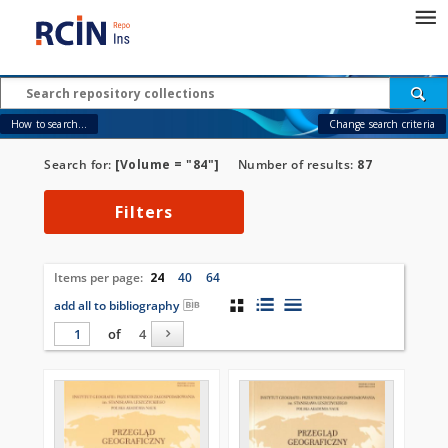
How to search...
Change search criteria
Search for:
[Volume = "84"]
Number of results:
87
Filters
Items per page:
24
40
64
add all to bibliography
of
4