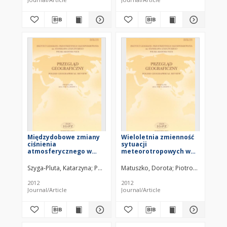
Solina, 1981-1998
Mountains
Międzydobowe zmiany
Wieloletnia zmienność
ciśnienia
sytuacji
atmosferycznego w
meteorotropowych w
Poznaniu na tle typów
Krakowie = Long-term
cyrkulacji GWL
variability of
Szyga-Pluta, Katarzyna
Półrolniczak, Marek
Matuszko, Dorota
Piotrowicz, Katar
(Grosswetterlagen) =
meteotropic situations
Interdiurnal air
in Kraków
2012
2012
pressure changes in
Journal/Article
Journal/Article
Poznań as set against
GWL
(Grosswetterlagen)
circulation types