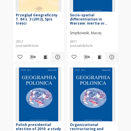
Przegląd Geograficzny
Socio-spatial
T. 84 z. 3 (2012), Spis
differentiation in
treści
Warsaw: inertia or
metamorphosis of the
city structure?
Smętkowski, Maciej
2012
2011
Journal/Article
Journal/Article
Polish presidential
Organizational
election of 2010: a study
restructuring and