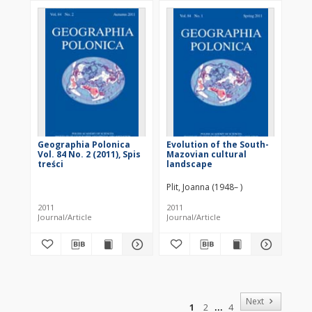
Geographia Polonica
Evolution of the South-
Vol. 84 No. 2 (2011), Spis
Mazovian cultural
treści
landscape
Plit, Joanna (1948– )
2011
2011
Journal/Article
Journal/Article
of
Next
1
2
4