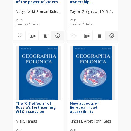
of the power of voters
ownership
in big and medium-
transformation in
sized towns
Poland’s inland shipping
Matykowski, Roman
Kulczyńska, Katarzyna
Taylor, Zbigniew (1946– )
Ciechański,
companies after 1990
2011
2011
Journal/Article
Journal/Article
The “CIS effects” of
New aspects of
Russia’s forthcoming
European road
WTO accession
accessibility
Mizik, Tamás
Kincses, Áron
Tóth, Géza
2011
2011