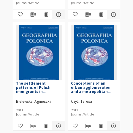
Journal/Article
Journal/Article
The settlement
Conceptions of an
patterns of Polish
urban agglomeration
immigrants in
and a metropolitan
Manchester in the
area in Poland
context of move from
Bielewska, Agnieszka
Czyż, Teresa
modern to postmodern
understanding of place
2011
2011
Journal/Article
Journal/Article