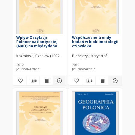
Wpływ Oscylacji
Współczesne trendy
Północnoatlantyckiej
badań w bioklimatologii
(NAO) na międzydobowe
człowieka
zmiany ciśnienia
atmosferycznego w
Koźmiński, Czesław (1932– )
Michalska, Bożena
Błażejczyk, Krzysztof
Polsce = The influence
of the North Atlantic
2012
2012
Oscillation (NAO) on
Journal/Article
Journal/Article
day-to-day changes of
atmospheric pressure
in Poland