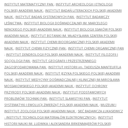
INSTYTUT MATEMATYCZNY PAN
;
INSTYTUT ARCHEOLOGII I ETNOLOGII
POLSKIEJ AKADEMII NAUK
;
INSTYTUT BADAŃ LITERACKICH POLSKIEJ AKADEMII
NAUK
;
INSTYTUT BADAŃ SYSTEMOWYCH PAN
;
INSTYTUT BADAWCZY
LEŚNICTWA
;
INSTYTUT BIOLOGII DOŚWIADCZALNEJ IM. MARCELEGO
NENCKIEGO POLSKIEJ AKADEMII NAUK
;
INSTYTUT BIOLOGII SSAKÓW POLSKIEJ
AKADEMII NAUK
;
INSTYTUT BOTANIKI IM. WŁADYSŁAWA SZAFERA POLSKIEJ
AKADEMII NAUK
;
INSTYTUT CHEMII BIOORGANICZNEJ POLSKIEJ AKADEMII
NAUK
;
INSTYTUT CHEMII FIZYCZNEJ PAN
;
INSTYTUT CHEMII ORGANICZNEJ PAN
;
INSTYTUT DENDROLOGII POLSKIEJ AKADEMII NAUK
;
INSTYTUT FILOZOFII I
SOCJOLOGII PAN
;
INSTYTUT GEOGRAFII I PRZESTRZENNEGO
ZAGOSPODAROWANIA PAN
;
INSTYTUT HISTORII im. TADEUSZA MANTEUFFLA
POLSKIEJ AKADEMII NAUK
;
INSTYTUT JĘZYKA POLSKIEGO POLSKIEJ AKADEMII
NAUK
;
INSTYTUT MEDYCYNY DOŚWIADCZALNEJ I KLINICZNEJ IM.MIROSŁAWA
MOSSAKOWSKIEGO POLSKIEJ AKADEMII NAUK
;
INSTYTUT OCHRONY
PRZYRODY POLSKIEJ AKADEMII NAUK
;
INSTYTUT PODSTAWOWYCH
PROBLEMÓW TECHNIKI PAN
;
INSTYTUT SLAWISTYKI PAN
;
INSTYTUT
SYSTEMATYKI I EWOLUCJI ZWIERZĄT POLSKIEJ AKADEMII NAUK
;
MUZEUM I
INSTYTUT ZOOLOGII POLSKIEJ AKADEMII NAUK
;
SIEĆ BADAWCZA ŁUKASIEWICZ
- INSTYTUT TECHNOLOGII MATERIAŁÓW ELEKTRONICZNYCH
;
INSTYTUT
HISTORII NAUKI IM. LUDWIKA I ALEKSANDRA BIRKENMAJERÓW POLSKIEJ