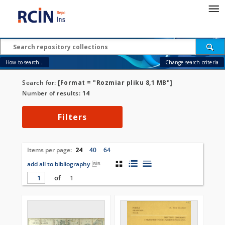
How to search...
Change search criteria
Search for:
[Format = "Rozmiar pliku 8,1 MB"]
Number of results:
14
Filters
Items per page:
24
40
64
add all to bibliography
of
1