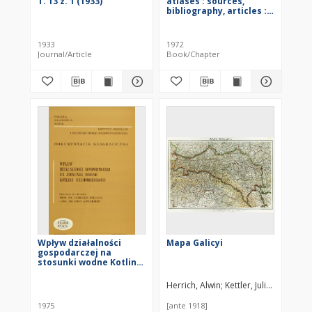
T. 13 z. 1 (1933)
atlases : sources,
bibliography, articles :
for 1968-1971
1933
1972
Journal/Article
Book/Chapter
Wpływ działalności
Mapa Galicyi
gospodarczej na
stosunki wodne Kotliny
Sandomierskiej =
Impact of economic
Herrich, Alwin
Kettler, Julius Iwan (1
activities upon
hydrographic
1975
[ante 1918]
conditions in the