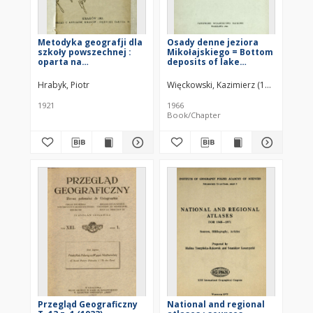
Metodyka geografji dla
Osady denne jeziora
szkoły powszechnej :
Mikołajskiego = Bottom
oparta na
deposits of lake
podręcznikach L.
Mikołajki = Donnye
Sawickiego : stopień 1-3
otloženija Mikolajskogo
Hrabyk, Piotr
Więckowski, Kazimierz (1926–2003)
ozera
1921
1966
Book/Chapter
Przegląd Geograficzny
National and regional