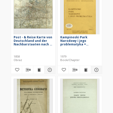
Post - & Reise Karte von
Kampinoski Park
Deutschland und der
Narodowy i jego
Nachbarstaaten nach F.
problematyka =
Handtke's Post-u.
Kampinos National Park
Reise-Karte
1858
1979
Obraz
Book/Chapter