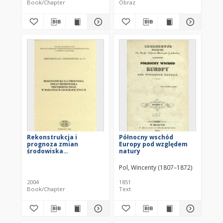
Book/Chapter
Obraz
Sandomierz Basin
Rekonstrukcja i
Północny wschód
prognoza zmian
Europy pod względem
środowiska
natury
przyrodniczego w
badaniach
Pol, Wincenty (1807–1872)
geograficznych :
materiały z Sympozjum,
2004
1851
Toruń, 21-22
Book/Chapter
Text
października 2004 r.