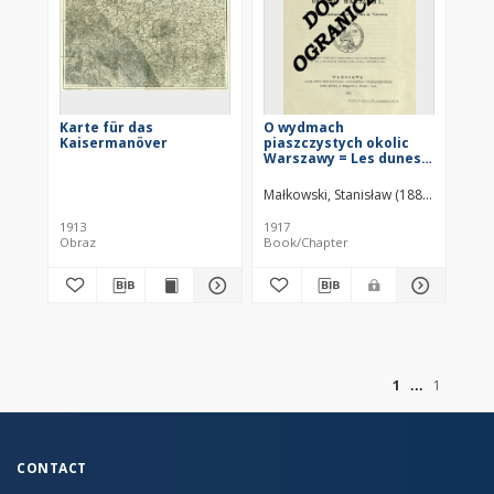
Karte für das
O wydmach
Kaisermanöver
piaszczystych okolic
Warszawy = Les dunes
anciennes des environs
de Varsovie
Małkowski, Stanisław (1889–1962)
1913
1917
Obraz
Book/Chapter
of
1
1
CONTACT