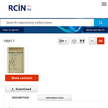
How to search...
Advanced search
OBJECT
PL
EN
Show content
Download
DESCRIPTION
INFORMATION