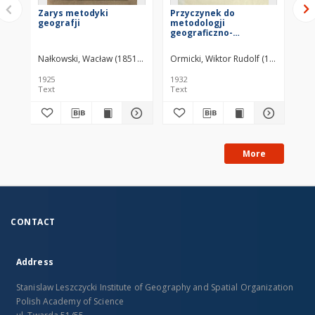
Zarys metodyki
Przyczynek do
Co 
geografji
metodologji
geograficzno-
gospodarczej =
(Contribution a la
Nałkowski, Wacław (1851–1911)
Ormicki, Wiktor Rudolf (1898–1941)
Nał
méthodologie
géographique et
1925
1932
191
économique)
Text
Text
Bo
More
CONTACT
Address
Stanislaw Leszczycki Institute of Geography and Spatial Organization
Polish Academy of Science