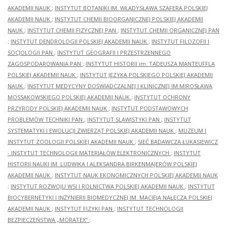
AKADEMII NAUK
;
INSTYTUT BOTANIKI IM. WŁADYSŁAWA SZAFERA POLSKIEJ
AKADEMII NAUK
;
INSTYTUT CHEMII BIOORGANICZNEJ POLSKIEJ AKADEMII
NAUK
;
INSTYTUT CHEMII FIZYCZNEJ PAN
;
INSTYTUT CHEMII ORGANICZNEJ PAN
;
INSTYTUT DENDROLOGII POLSKIEJ AKADEMII NAUK
;
INSTYTUT FILOZOFII I
SOCJOLOGII PAN
;
INSTYTUT GEOGRAFII I PRZESTRZENNEGO
ZAGOSPODAROWANIA PAN
;
INSTYTUT HISTORII im. TADEUSZA MANTEUFFLA
POLSKIEJ AKADEMII NAUK
;
INSTYTUT JĘZYKA POLSKIEGO POLSKIEJ AKADEMII
NAUK
;
INSTYTUT MEDYCYNY DOŚWIADCZALNEJ I KLINICZNEJ IM.MIROSŁAWA
MOSSAKOWSKIEGO POLSKIEJ AKADEMII NAUK
;
INSTYTUT OCHRONY
PRZYRODY POLSKIEJ AKADEMII NAUK
;
INSTYTUT PODSTAWOWYCH
PROBLEMÓW TECHNIKI PAN
;
INSTYTUT SLAWISTYKI PAN
;
INSTYTUT
SYSTEMATYKI I EWOLUCJI ZWIERZĄT POLSKIEJ AKADEMII NAUK
;
MUZEUM I
INSTYTUT ZOOLOGII POLSKIEJ AKADEMII NAUK
;
SIEĆ BADAWCZA ŁUKASIEWICZ
- INSTYTUT TECHNOLOGII MATERIAŁÓW ELEKTRONICZNYCH
;
INSTYTUT
HISTORII NAUKI IM. LUDWIKA I ALEKSANDRA BIRKENMAJERÓW POLSKIEJ
AKADEMII NAUK
;
INSTYTUT NAUK EKONOMICZNYCH POLSKIEJ AKADEMII NAUK
;
INSTYTUT ROZWOJU WSI I ROLNICTWA POLSKIEJ AKADEMII NAUK
;
INSTYTUT
BIOCYBERNETYKI I INŻYNIERII BIOMEDYCZNEJ IM. MACIEJA NAŁĘCZA POLSKIEJ
AKADEMII NAUK
;
INSTYTUT FIZYKI PAN
;
INSTYTUT TECHNOLOGII
BEZPIECZEŃSTWA „MORATEX”
;