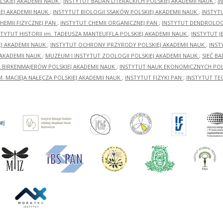
LSKIEJ AKADEMII NAUK
;
INSTYTUT BADAŃ LITERACKICH POLSKIEJ AKADEMII NAUK
;
I
EJ AKADEMII NAUK
;
INSTYTUT BIOLOGII SSAKÓW POLSKIEJ AKADEMII NAUK
;
INSTYT
HEMII FIZYCZNEJ PAN
;
INSTYTUT CHEMII ORGANICZNEJ PAN
;
INSTYTUT DENDROLOGI
STYTUT HISTORII im. TADEUSZA MANTEUFFLA POLSKIEJ AKADEMII NAUK
;
INSTYTUT J
EJ AKADEMII NAUK
;
INSTYTUT OCHRONY PRZYRODY POLSKIEJ AKADEMII NAUK
;
INST
 AKADEMII NAUK
;
MUZEUM I INSTYTUT ZOOLOGII POLSKIEJ AKADEMII NAUK
;
SIEĆ B
RA BIRKENMAJERÓW POLSKIEJ AKADEMII NAUK
;
INSTYTUT NAUK EKONOMICZNYCH POLS
M. MACIEJA NAŁĘCZA POLSKIEJ AKADEMII NAUK
;
INSTYTUT FIZYKI PAN
;
INSTYTUT TE