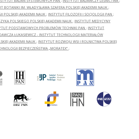
NSTYTUT BADAŃ SYSTEMOWYCH PAN
;
INSTYTUT BADAWCZY LEŚNICTWA
;
UT BOTANIKI IM. WŁADYSŁAWA SZAFERA POLSKIEJ AKADEMII NAUK
;
I POLSKIEJ AKADEMII NAUK
;
INSTYTUT FILOZOFII I SOCJOLOGII PAN
;
ĘZYKA POLSKIEGO POLSKIEJ AKADEMII NAUK
;
INSTYTUT MEDYCYNY
YTUT PODSTAWOWYCH PROBLEMÓW TECHNIKI PAN
;
INSTYTUT
ADAWCZA ŁUKASIEWICZ - INSTYTUT TECHNOLOGII MATERIAŁÓW
KIEJ AKADEMII NAUK
;
INSTYTUT ROZWOJU WSI I ROLNICTWA POLSKIEJ
CHNOLOGII BEZPIECZEŃSTWA „MORATEX”
;