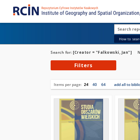
How to searc
Search for:
[Creator = "Falkowski, Jan"]
N
Filters
Items per page:
24
40
64
add all to bibl