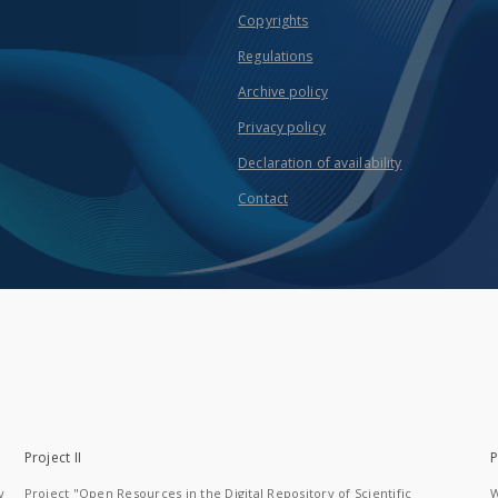
Copyrights
Regulations
Archive policy
Privacy policy
Declaration of availability
Contact
Project II
P
y
Project "Open Resources in the Digital Repository of Scientific
W