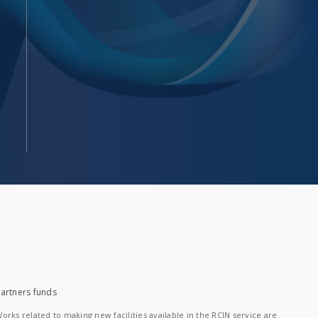
artners funds
orks related to making new facilities available in the RCIN service are