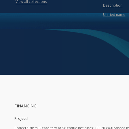
View all collections
Description
Unified name
FINANCING:
Project I
Project "Digital Repository of Scientific Institutes" [RCIN] co-financed b