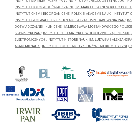
INSTYTUT MATEMATYCZNY PAN
;
INSTYTUT ARCHEOLOGII I ETNOLOGII PO
INSTYTUT BIOLOGII DOŚWIADCZALNEJ IM. MARCELEGO NENCKIEGO POLSKI
INSTYTUT CHEMII BIOORGANICZNEJ POLSKIEJ AKADEMII NAUK
;
INSTYTUT C
INSTYTUT GEOGRAFII I PRZESTRZENNEGO ZAGOSPODAROWANIA PAN
;
IN
DOŚWIADCZALNEJ I KLINICZNEJ IM.MIROSŁAWA MOSSAKOWSKIEGO POLSKI
SLAWISTYKI PAN
;
INSTYTUT SYSTEMATYKI I EWOLUCJI ZWIERZĄT POLSKIEJ
ELEKTRONICZNYCH
;
INSTYTUT HISTORII NAUKI IM. LUDWIKA I ALEKSAND
AKADEMII NAUK
;
INSTYTUT BIOCYBERNETYKI I INŻYNIERII BIOMEDYCZNEJ I