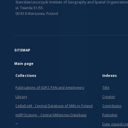
Stanislaw Leszczycki Institute of Geography and Spatial Organizatio
ul. Twarda 51/55
00-818 Warszawa, Poland
SITEMAP
Main page
Collections
Indexes
Publications of IGiPZ PAN and employees
Title
Library
Creator
CeBaDoM - Central Database of Mills in Poland
Contributor
millPOLstone - Central Millstones Database
Publisher
...
Date issued/cr