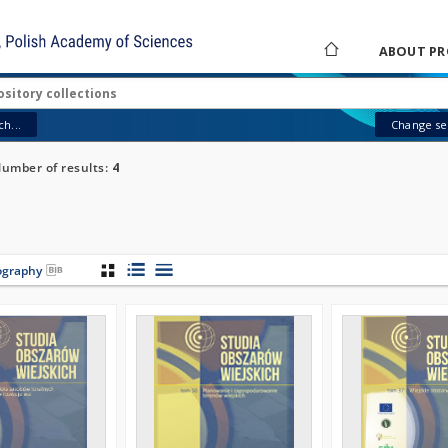
ABOUT PR
h...
Change sea
umber of results:
4
iography