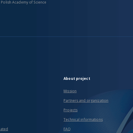
n Polish Academy of Science
About project
Mission
Partners and organization
Projects
Technical informations
eated
FAQ