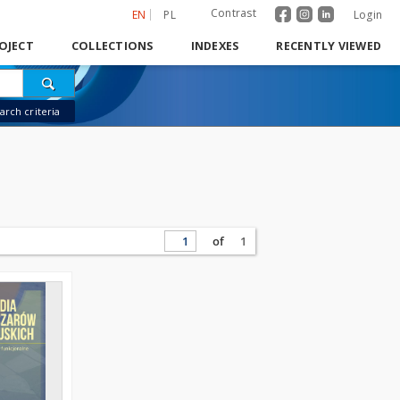
Contrast
EN
PL
Login
OJECT
COLLECTIONS
INDEXES
RECENTLY VIEWED
rch criteria
of
1