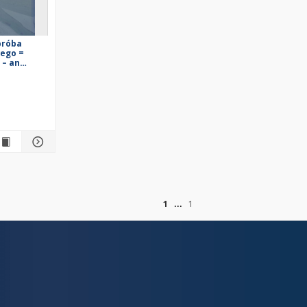
próba
ego =
 – an
emic
of
1
1