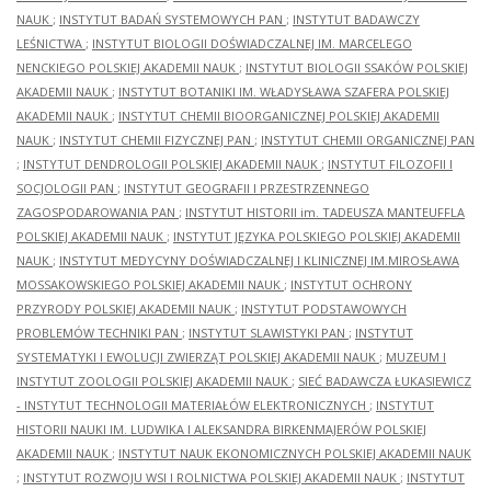
NAUK
;
INSTYTUT BADAŃ SYSTEMOWYCH PAN
;
INSTYTUT BADAWCZY
LEŚNICTWA
;
INSTYTUT BIOLOGII DOŚWIADCZALNEJ IM. MARCELEGO
NENCKIEGO POLSKIEJ AKADEMII NAUK
;
INSTYTUT BIOLOGII SSAKÓW POLSKIEJ
AKADEMII NAUK
;
INSTYTUT BOTANIKI IM. WŁADYSŁAWA SZAFERA POLSKIEJ
AKADEMII NAUK
;
INSTYTUT CHEMII BIOORGANICZNEJ POLSKIEJ AKADEMII
NAUK
;
INSTYTUT CHEMII FIZYCZNEJ PAN
;
INSTYTUT CHEMII ORGANICZNEJ PAN
;
INSTYTUT DENDROLOGII POLSKIEJ AKADEMII NAUK
;
INSTYTUT FILOZOFII I
SOCJOLOGII PAN
;
INSTYTUT GEOGRAFII I PRZESTRZENNEGO
ZAGOSPODAROWANIA PAN
;
INSTYTUT HISTORII im. TADEUSZA MANTEUFFLA
POLSKIEJ AKADEMII NAUK
;
INSTYTUT JĘZYKA POLSKIEGO POLSKIEJ AKADEMII
NAUK
;
INSTYTUT MEDYCYNY DOŚWIADCZALNEJ I KLINICZNEJ IM.MIROSŁAWA
MOSSAKOWSKIEGO POLSKIEJ AKADEMII NAUK
;
INSTYTUT OCHRONY
PRZYRODY POLSKIEJ AKADEMII NAUK
;
INSTYTUT PODSTAWOWYCH
PROBLEMÓW TECHNIKI PAN
;
INSTYTUT SLAWISTYKI PAN
;
INSTYTUT
SYSTEMATYKI I EWOLUCJI ZWIERZĄT POLSKIEJ AKADEMII NAUK
;
MUZEUM I
INSTYTUT ZOOLOGII POLSKIEJ AKADEMII NAUK
;
SIEĆ BADAWCZA ŁUKASIEWICZ
- INSTYTUT TECHNOLOGII MATERIAŁÓW ELEKTRONICZNYCH
;
INSTYTUT
HISTORII NAUKI IM. LUDWIKA I ALEKSANDRA BIRKENMAJERÓW POLSKIEJ
AKADEMII NAUK
;
INSTYTUT NAUK EKONOMICZNYCH POLSKIEJ AKADEMII NAUK
;
INSTYTUT ROZWOJU WSI I ROLNICTWA POLSKIEJ AKADEMII NAUK
;
INSTYTUT