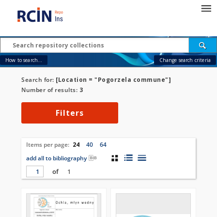
How to search...
Change search criteria
Search for:
[Location = "Pogorzela commune"]
Number of results:
3
Filters
Items per page:
24
40
64
add all to bibliography
of
1