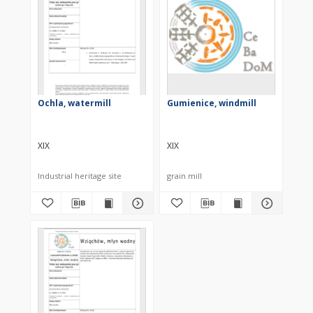
Ochla, watermill
Gumienice, windmill
XIX
XIX
Industrial heritage site
grain mill