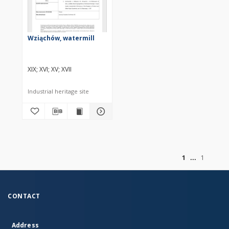
Wziąchów, watermill
XIX
XVI
XV
XVII
Industrial heritage site
of
1
1
CONTACT
Address