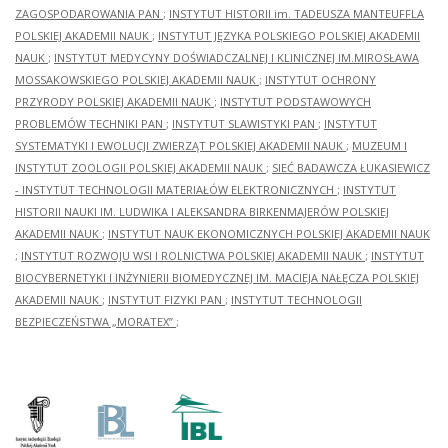
ZAGOSPODAROWANIA PAN
;
INSTYTUT HISTORII im. TADEUSZA MANTEUFFLA
POLSKIEJ AKADEMII NAUK
;
INSTYTUT JĘZYKA POLSKIEGO POLSKIEJ AKADEMII
NAUK
;
INSTYTUT MEDYCYNY DOŚWIADCZALNEJ I KLINICZNEJ IM.MIROSŁAWA
MOSSAKOWSKIEGO POLSKIEJ AKADEMII NAUK
;
INSTYTUT OCHRONY
PRZYRODY POLSKIEJ AKADEMII NAUK
;
INSTYTUT PODSTAWOWYCH
PROBLEMÓW TECHNIKI PAN
;
INSTYTUT SLAWISTYKI PAN
;
INSTYTUT
SYSTEMATYKI I EWOLUCJI ZWIERZĄT POLSKIEJ AKADEMII NAUK
;
MUZEUM I
INSTYTUT ZOOLOGII POLSKIEJ AKADEMII NAUK
;
SIEĆ BADAWCZA ŁUKASIEWICZ
- INSTYTUT TECHNOLOGII MATERIAŁÓW ELEKTRONICZNYCH
;
INSTYTUT
HISTORII NAUKI IM. LUDWIKA I ALEKSANDRA BIRKENMAJERÓW POLSKIEJ
AKADEMII NAUK
;
INSTYTUT NAUK EKONOMICZNYCH POLSKIEJ AKADEMII NAUK
;
INSTYTUT ROZWOJU WSI I ROLNICTWA POLSKIEJ AKADEMII NAUK
;
INSTYTUT
BIOCYBERNETYKI I INŻYNIERII BIOMEDYCZNEJ IM. MACIEJA NAŁĘCZA POLSKIEJ
AKADEMII NAUK
;
INSTYTUT FIZYKI PAN
;
INSTYTUT TECHNOLOGII
BEZPIECZEŃSTWA „MORATEX”
;