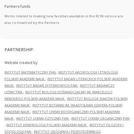
Partners funds
Works related to making new facilities available in the RCIN service are
also co-financed by the Partners.
PARTNERSHIP:
Website created by
INSTYTUT MATEMATYCZNY PAN
;
INSTYTUT ARCHEOLOGII I ETNOLOGII
POLSKIEJ AKADEMII NAUK
;
INSTYTUT BADAŃ LITERACKICH POLSKIEJ AKADEMII
NAUK
;
INSTYTUT BADAŃ SYSTEMOWYCH PAN
;
INSTYTUT BADAWCZY
LEŚNICTWA
;
INSTYTUT BIOLOGII DOŚWIADCZALNEJ IM. MARCELEGO
NENCKIEGO POLSKIEJ AKADEMII NAUK
;
INSTYTUT BIOLOGII SSAKÓW POLSKIEJ
AKADEMII NAUK
;
INSTYTUT BOTANIKI IM. WŁADYSŁAWA SZAFERA POLSKIEJ
AKADEMII NAUK
;
INSTYTUT CHEMII BIOORGANICZNEJ POLSKIEJ AKADEMII
NAUK
;
INSTYTUT CHEMII FIZYCZNEJ PAN
;
INSTYTUT CHEMII ORGANICZNEJ PAN
;
INSTYTUT DENDROLOGII POLSKIEJ AKADEMII NAUK
;
INSTYTUT FILOZOFII I
SOCJOLOGII PAN
;
INSTYTUT GEOGRAFII I PRZESTRZENNEGO