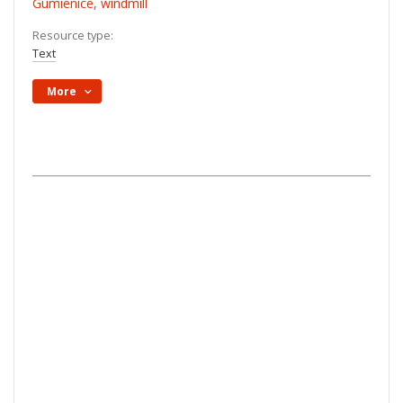
Gumienice, windmill
Resource type:
Text
More