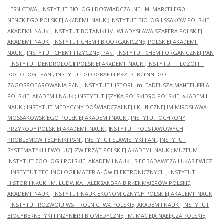
LEŚNICTWA
;
INSTYTUT BIOLOGII DOŚWIADCZALNEJ IM. MARCELEGO
NENCKIEGO POLSKIEJ AKADEMII NAUK
;
INSTYTUT BIOLOGII SSAKÓW POLSKIEJ
AKADEMII NAUK
;
INSTYTUT BOTANIKI IM. WŁADYSŁAWA SZAFERA POLSKIEJ
AKADEMII NAUK
;
INSTYTUT CHEMII BIOORGANICZNEJ POLSKIEJ AKADEMII
NAUK
;
INSTYTUT CHEMII FIZYCZNEJ PAN
;
INSTYTUT CHEMII ORGANICZNEJ PAN
;
INSTYTUT DENDROLOGII POLSKIEJ AKADEMII NAUK
;
INSTYTUT FILOZOFII I
SOCJOLOGII PAN
;
INSTYTUT GEOGRAFII I PRZESTRZENNEGO
ZAGOSPODAROWANIA PAN
;
INSTYTUT HISTORII im. TADEUSZA MANTEUFFLA
POLSKIEJ AKADEMII NAUK
;
INSTYTUT JĘZYKA POLSKIEGO POLSKIEJ AKADEMII
NAUK
;
INSTYTUT MEDYCYNY DOŚWIADCZALNEJ I KLINICZNEJ IM.MIROSŁAWA
MOSSAKOWSKIEGO POLSKIEJ AKADEMII NAUK
;
INSTYTUT OCHRONY
PRZYRODY POLSKIEJ AKADEMII NAUK
;
INSTYTUT PODSTAWOWYCH
PROBLEMÓW TECHNIKI PAN
;
INSTYTUT SLAWISTYKI PAN
;
INSTYTUT
SYSTEMATYKI I EWOLUCJI ZWIERZĄT POLSKIEJ AKADEMII NAUK
;
MUZEUM I
INSTYTUT ZOOLOGII POLSKIEJ AKADEMII NAUK
;
SIEĆ BADAWCZA ŁUKASIEWICZ
- INSTYTUT TECHNOLOGII MATERIAŁÓW ELEKTRONICZNYCH
;
INSTYTUT
HISTORII NAUKI IM. LUDWIKA I ALEKSANDRA BIRKENMAJERÓW POLSKIEJ
AKADEMII NAUK
;
INSTYTUT NAUK EKONOMICZNYCH POLSKIEJ AKADEMII NAUK
;
INSTYTUT ROZWOJU WSI I ROLNICTWA POLSKIEJ AKADEMII NAUK
;
INSTYTUT
BIOCYBERNETYKI I INŻYNIERII BIOMEDYCZNEJ IM. MACIEJA NAŁĘCZA POLSKIEJ