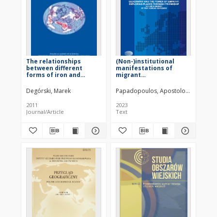
The relationships
(Non-)institutional
between different
manifestations of
forms of iron and
migrant
aluminium in soils as
infrastructures for
indicators of soil-cover
refugees in rural
Degórski, Marek
Papadopoulos, Apostolos G.
Fratse
development on India’s
Greece
Cherrapunji Spur
2011
2023
(Meghalaya Plateau)
Journal/Article
Text