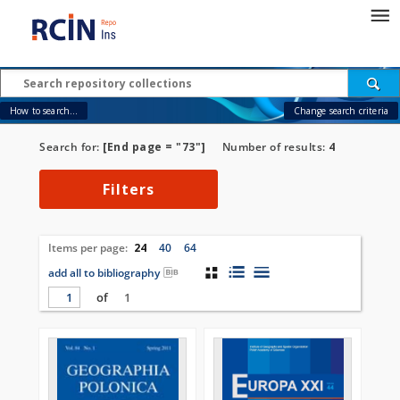
How to search...
Change search criteria
Search for:
[End page = "73"]
Number of results:
4
Filters
Items per page:
24
40
64
add all to bibliography
of
1