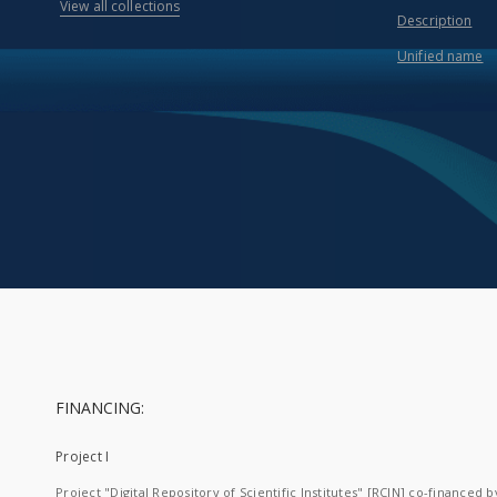
View all collections
Description
Unified name
FINANCING:
Project I
Project "Digital Repository of Scientific Institutes" [RCIN] co-financed b