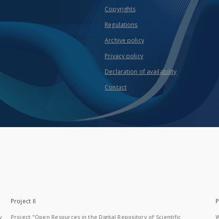
Copyrights
Regulations
Archive policy
Privacy policy
Declaration of availability
Contact
Project II
P
y
Project "Open Resources in the Digital Repository of Scientific
W