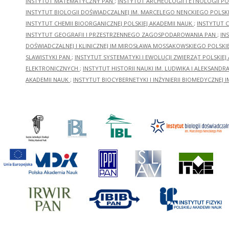
INSTYTUT MATEMATYCZNY PAN
;
INSTYTUT ARCHEOLOGII I ETNOLOGII PO
INSTYTUT BIOLOGII DOŚWIADCZALNEJ IM. MARCELEGO NENCKIEGO POLSKI
INSTYTUT CHEMII BIOORGANICZNEJ POLSKIEJ AKADEMII NAUK
;
INSTYTUT C
INSTYTUT GEOGRAFII I PRZESTRZENNEGO ZAGOSPODAROWANIA PAN
;
IN
DOŚWIADCZALNEJ I KLINICZNEJ IM.MIROSŁAWA MOSSAKOWSKIEGO POLSKI
SLAWISTYKI PAN
;
INSTYTUT SYSTEMATYKI I EWOLUCJI ZWIERZĄT POLSKIEJ
ELEKTRONICZNYCH
;
INSTYTUT HISTORII NAUKI IM. LUDWIKA I ALEKSAND
AKADEMII NAUK
;
INSTYTUT BIOCYBERNETYKI I INŻYNIERII BIOMEDYCZNEJ I