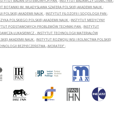
NSTYTUT BADAŃ SYSTEMOWYCH PAN
;
INSTYTUT BADAWCZY LEŚNICTWA
;
UT BOTANIKI IM. WŁADYSŁAWA SZAFERA POLSKIEJ AKADEMII NAUK
;
I POLSKIEJ AKADEMII NAUK
;
INSTYTUT FILOZOFII I SOCJOLOGII PAN
;
ĘZYKA POLSKIEGO POLSKIEJ AKADEMII NAUK
;
INSTYTUT MEDYCYNY
YTUT PODSTAWOWYCH PROBLEMÓW TECHNIKI PAN
;
INSTYTUT
ADAWCZA ŁUKASIEWICZ - INSTYTUT TECHNOLOGII MATERIAŁÓW
KIEJ AKADEMII NAUK
;
INSTYTUT ROZWOJU WSI I ROLNICTWA POLSKIEJ
CHNOLOGII BEZPIECZEŃSTWA „MORATEX”
;