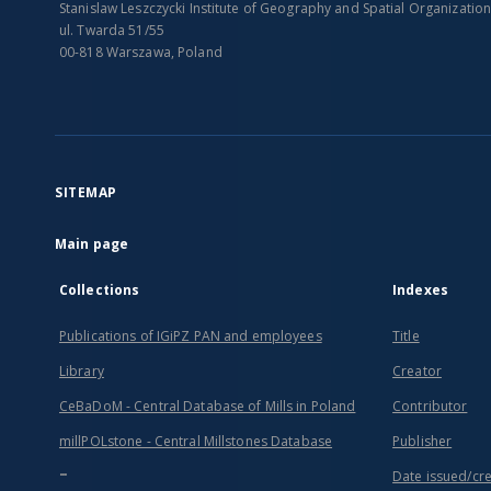
Stanislaw Leszczycki Institute of Geography and Spatial Organizatio
ul. Twarda 51/55
00-818 Warszawa, Poland
SITEMAP
Main page
Collections
Indexes
Publications of IGiPZ PAN and employees
Title
Library
Creator
CeBaDoM - Central Database of Mills in Poland
Contributor
millPOLstone - Central Millstones Database
Publisher
...
Date issued/cr