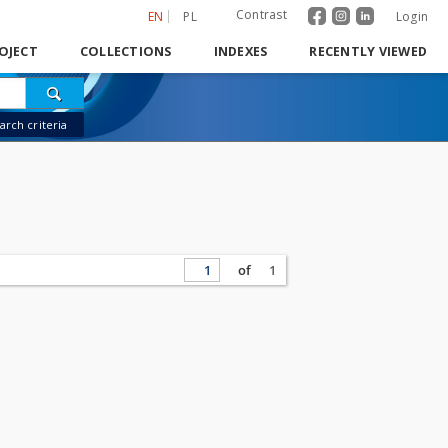
Contrast
EN
PL
Login
OJECT
COLLECTIONS
INDEXES
RECENTLY VIEWED
rch criteria
of
1