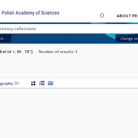
ABOUT PR
h...
Change sea
arte \; Nr. 10"]
Number of results:
1
iography