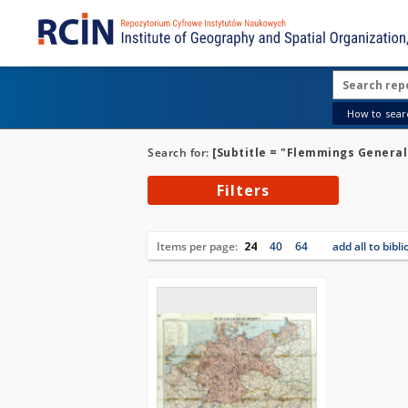
How to searc
Search for:
[Subtitle = "Flemmings Generalk
Filters
Items per page:
24
40
64
add all to bibl