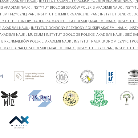
LSKIEJ AKADEMII NAUK
;
INSTYTUT BADAŃ LITERACKICH POLSKIEJ AKADEMII NAUK
;
I
EJ AKADEMII NAUK
;
INSTYTUT BIOLOGII SSAKÓW POLSKIEJ AKADEMII NAUK
;
INSTYT
HEMII FIZYCZNEJ PAN
;
INSTYTUT CHEMII ORGANICZNEJ PAN
;
INSTYTUT DENDROLOGI
STYTUT HISTORII im. TADEUSZA MANTEUFFLA POLSKIEJ AKADEMII NAUK
;
INSTYTUT J
EJ AKADEMII NAUK
;
INSTYTUT OCHRONY PRZYRODY POLSKIEJ AKADEMII NAUK
;
INST
 AKADEMII NAUK
;
MUZEUM I INSTYTUT ZOOLOGII POLSKIEJ AKADEMII NAUK
;
SIEĆ B
RA BIRKENMAJERÓW POLSKIEJ AKADEMII NAUK
;
INSTYTUT NAUK EKONOMICZNYCH POLS
M. MACIEJA NAŁĘCZA POLSKIEJ AKADEMII NAUK
;
INSTYTUT FIZYKI PAN
;
INSTYTUT TE