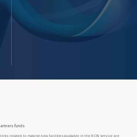
artners funds
orks related to making new facilities available in the RCIN service are