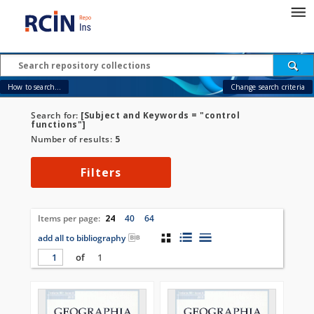
How to search...
Change search criteria
Search for:
[Subject and Keywords = "control
functions"]
Number of results:
5
Filters
Items per page:
24
40
64
add all to bibliography
of
1