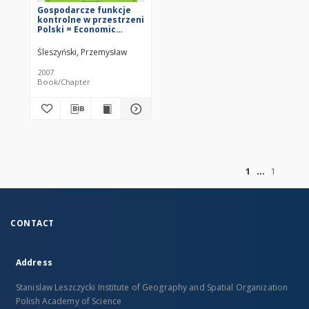
Gospodarcze funkcje
kontrolne w przestrzeni
Polski = Economic
control functions in
Poland's space
Śleszyński, Przemysław
2007
Book/Chapter
of
1
1
CONTACT
Address
Stanislaw Leszczycki Institute of Geography and Spatial Organization
Polish Academy of Science