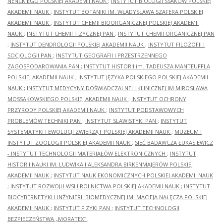
NENCKIEGO POLSKIEJ AKADEMII NAUK
;
INSTYTUT BIOLOGII SSAKÓW POLSKIEJ
AKADEMII NAUK
;
INSTYTUT BOTANIKI IM. WŁADYSŁAWA SZAFERA POLSKIEJ
AKADEMII NAUK
;
INSTYTUT CHEMII BIOORGANICZNEJ POLSKIEJ AKADEMII
NAUK
;
INSTYTUT CHEMII FIZYCZNEJ PAN
;
INSTYTUT CHEMII ORGANICZNEJ PAN
;
INSTYTUT DENDROLOGII POLSKIEJ AKADEMII NAUK
;
INSTYTUT FILOZOFII I
SOCJOLOGII PAN
;
INSTYTUT GEOGRAFII I PRZESTRZENNEGO
ZAGOSPODAROWANIA PAN
;
INSTYTUT HISTORII im. TADEUSZA MANTEUFFLA
POLSKIEJ AKADEMII NAUK
;
INSTYTUT JĘZYKA POLSKIEGO POLSKIEJ AKADEMII
NAUK
;
INSTYTUT MEDYCYNY DOŚWIADCZALNEJ I KLINICZNEJ IM.MIROSŁAWA
MOSSAKOWSKIEGO POLSKIEJ AKADEMII NAUK
;
INSTYTUT OCHRONY
PRZYRODY POLSKIEJ AKADEMII NAUK
;
INSTYTUT PODSTAWOWYCH
PROBLEMÓW TECHNIKI PAN
;
INSTYTUT SLAWISTYKI PAN
;
INSTYTUT
SYSTEMATYKI I EWOLUCJI ZWIERZĄT POLSKIEJ AKADEMII NAUK
;
MUZEUM I
INSTYTUT ZOOLOGII POLSKIEJ AKADEMII NAUK
;
SIEĆ BADAWCZA ŁUKASIEWICZ
- INSTYTUT TECHNOLOGII MATERIAŁÓW ELEKTRONICZNYCH
;
INSTYTUT
HISTORII NAUKI IM. LUDWIKA I ALEKSANDRA BIRKENMAJERÓW POLSKIEJ
AKADEMII NAUK
;
INSTYTUT NAUK EKONOMICZNYCH POLSKIEJ AKADEMII NAUK
;
INSTYTUT ROZWOJU WSI I ROLNICTWA POLSKIEJ AKADEMII NAUK
;
INSTYTUT
BIOCYBERNETYKI I INŻYNIERII BIOMEDYCZNEJ IM. MACIEJA NAŁĘCZA POLSKIEJ
AKADEMII NAUK
;
INSTYTUT FIZYKI PAN
;
INSTYTUT TECHNOLOGII
BEZPIECZEŃSTWA „MORATEX”
;