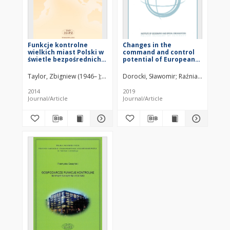
Funkcje kontrolne
Changes in the
wielkich miast Polski w
command and control
świetle bezpośrednich
potential of European
inwestycji
cities in 2006-2016
zagranicznych w
Taylor, Zbigniew (1946– )
Ciechański, Ariel
Dorocki, Sławomir
Raźniak, Piotr
Win
transporcie = Control
functions within
2014
2019
Poland’s large cities as
Journal/Article
Journal/Article
seen in the light of
foreign direct
investment in the
transport sector