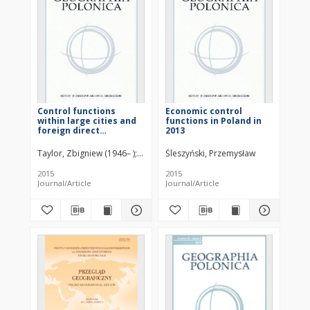
Control functions
Economic control
within large cities and
functions in Poland in
foreign direct
2013
investment in the
transport sector:
Taylor, Zbigniew (1946– )
Ciechański, Ariel
Śleszyński, Przemysław
Empirical evidence
from Poland
2015
2015
Journal/Article
Journal/Article