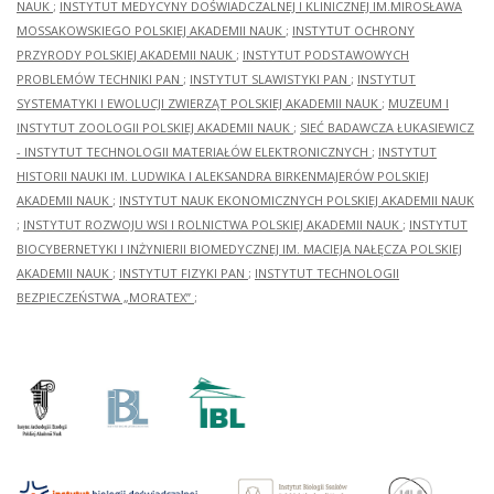
NAUK
;
INSTYTUT MEDYCYNY DOŚWIADCZALNEJ I KLINICZNEJ IM.MIROSŁAWA
MOSSAKOWSKIEGO POLSKIEJ AKADEMII NAUK
;
INSTYTUT OCHRONY
PRZYRODY POLSKIEJ AKADEMII NAUK
;
INSTYTUT PODSTAWOWYCH
PROBLEMÓW TECHNIKI PAN
;
INSTYTUT SLAWISTYKI PAN
;
INSTYTUT
SYSTEMATYKI I EWOLUCJI ZWIERZĄT POLSKIEJ AKADEMII NAUK
;
MUZEUM I
INSTYTUT ZOOLOGII POLSKIEJ AKADEMII NAUK
;
SIEĆ BADAWCZA ŁUKASIEWICZ
- INSTYTUT TECHNOLOGII MATERIAŁÓW ELEKTRONICZNYCH
;
INSTYTUT
HISTORII NAUKI IM. LUDWIKA I ALEKSANDRA BIRKENMAJERÓW POLSKIEJ
AKADEMII NAUK
;
INSTYTUT NAUK EKONOMICZNYCH POLSKIEJ AKADEMII NAUK
;
INSTYTUT ROZWOJU WSI I ROLNICTWA POLSKIEJ AKADEMII NAUK
;
INSTYTUT
BIOCYBERNETYKI I INŻYNIERII BIOMEDYCZNEJ IM. MACIEJA NAŁĘCZA POLSKIEJ
AKADEMII NAUK
;
INSTYTUT FIZYKI PAN
;
INSTYTUT TECHNOLOGII
BEZPIECZEŃSTWA „MORATEX”
;