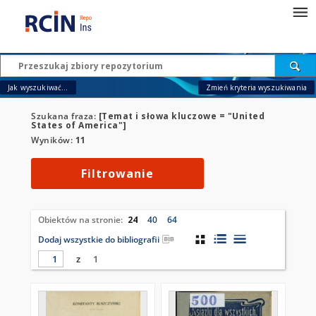
Jak wyszukiwać...
Zmień kryteria wyszukiwania
Szukana fraza:
[Temat i słowa kluczowe = "United
States of America"]
Wyników:
11
Filtrowanie
Obiektów na stronie:
24
40
64
Dodaj wszystkie do bibliografii
z
1