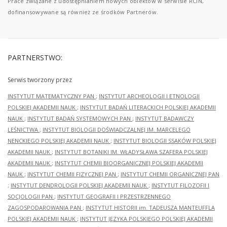
Prace związane z udostępnianiem nowych obiektów w serwisie RCIN,
dofinansowywane są również ze środków Partnerów.
PARTNERSTWO:
Serwis tworzony przez
INSTYTUT MATEMATYCZNY PAN
;
INSTYTUT ARCHEOLOGII I ETNOLOGII
POLSKIEJ AKADEMII NAUK
;
INSTYTUT BADAŃ LITERACKICH POLSKIEJ AKADEMII
NAUK
;
INSTYTUT BADAŃ SYSTEMOWYCH PAN
;
INSTYTUT BADAWCZY
LEŚNICTWA
;
INSTYTUT BIOLOGII DOŚWIADCZALNEJ IM. MARCELEGO
NENCKIEGO POLSKIEJ AKADEMII NAUK
;
INSTYTUT BIOLOGII SSAKÓW POLSKIEJ
AKADEMII NAUK
;
INSTYTUT BOTANIKI IM. WŁADYSŁAWA SZAFERA POLSKIEJ
AKADEMII NAUK
;
INSTYTUT CHEMII BIOORGANICZNEJ POLSKIEJ AKADEMII
NAUK
;
INSTYTUT CHEMII FIZYCZNEJ PAN
;
INSTYTUT CHEMII ORGANICZNEJ PAN
;
INSTYTUT DENDROLOGII POLSKIEJ AKADEMII NAUK
;
INSTYTUT FILOZOFII I
SOCJOLOGII PAN
;
INSTYTUT GEOGRAFII I PRZESTRZENNEGO
ZAGOSPODAROWANIA PAN
;
INSTYTUT HISTORII im. TADEUSZA MANTEUFFLA
POLSKIEJ AKADEMII NAUK
;
INSTYTUT JĘZYKA POLSKIEGO POLSKIEJ AKADEMII