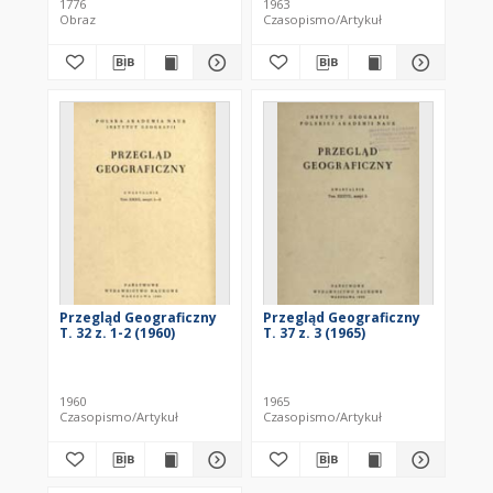
1776
1963
the Colonies of
Obraz
Czasopismo/Artykuł
Conecticut, And Rhode
Island, Divided into
Counties and Townships
Przegląd Geograficzny
Przegląd Geograficzny
T. 32 z. 1-2 (1960)
T. 37 z. 3 (1965)
1960
1965
Czasopismo/Artykuł
Czasopismo/Artykuł