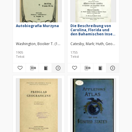
Autobiografia Murzyna
Die Beschreibung von
Carolina, Florida und
den Bahamischen Inseln
worinnen von der Luft,
dem Boden, dem
Washington, Booker T. (1856–1915)
Catesby, Mark
Huth, Georg Leonhar
Wasser von Einwohner,
den viersüssigen
1905
1755
Thieren, den Fischen,
Tekst
Tekst
Flanzen etc. [...]