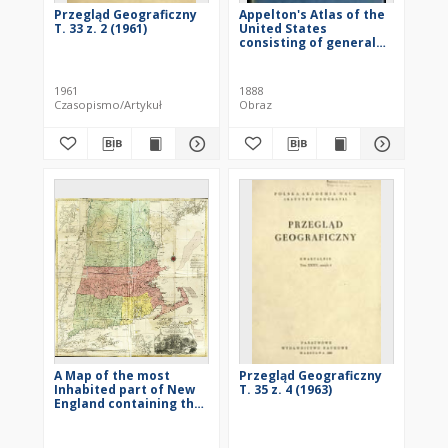
Przegląd Geograficzny
Appelton's Atlas of the
T. 33 z. 2 (1961)
United States
consisting of general
maps of the United
States and Territories
and a county map of
1961
1888
each of the States :
Czasopismo/Artykuł
Obraz
together with
descriptive text
outlining the history,
geography, and political
and educational
organizations of the
States with latest
statistics of their
resources nd
industries.
A Map of the most
Przegląd Geograficzny
Inhabited part of New
T. 35 z. 4 (1963)
England containing the
Provinces of
Massachusets Bay and
New Hampshire, with