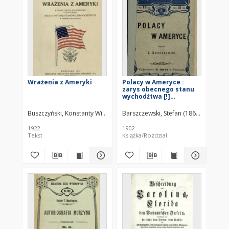
Wrażenia z Ameryki
Polacy w Ameryce :
zarys obecnego stanu
wychodźtwa [!]
polskiego w Stanach
Zjednoczonych Ameryki
Buszczyński, Konstanty Wiktor (1856–1921)
Barszczewski, Stefan (1862–1937)
Północnej
1922
1902
Tekst
Książka/Rozdział