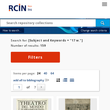
How to search...
Change search criteria
Search for:
[Subject and Keywords = "17 w."]
Number of results:
159
Filters
Items per page:
24
40
64
add all to bibliography
of
7