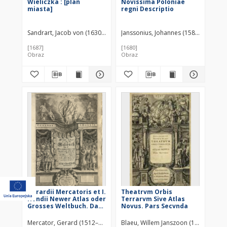
Wieliczka : [plan
Novissima Poloniae
miasta]
regni Descriptio
Sandrart, Jacob von (1630–1708)
Janssonius, Johannes (1588–1664)
Pi
[1687]
[1680]
Obraz
Obraz
Gerardii Mercatoris et I.
Theatrvm Orbis
Hondii Newer Atlas oder
Terrarvm Sive Atlas
Grosses Weltbuch. Das
Novus. Pars Secvnda
ist Eine gantz newe
aufführlich vermehrt
Mercator, Gerard (1512–1594)
Hondius, Jodocus (1563–1612)
Blaeu, Willem Janszoon (1571–1638)
Jansso