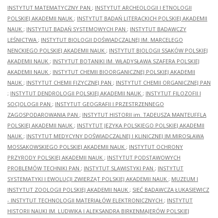
INSTYTUT MATEMATYCZNY PAN
;
INSTYTUT ARCHEOLOGII I ETNOLOGII
POLSKIEJ AKADEMII NAUK
;
INSTYTUT BADAŃ LITERACKICH POLSKIEJ AKADEMII
NAUK
;
INSTYTUT BADAŃ SYSTEMOWYCH PAN
;
INSTYTUT BADAWCZY
LEŚNICTWA
;
INSTYTUT BIOLOGII DOŚWIADCZALNEJ IM. MARCELEGO
NENCKIEGO POLSKIEJ AKADEMII NAUK
;
INSTYTUT BIOLOGII SSAKÓW POLSKIEJ
AKADEMII NAUK
;
INSTYTUT BOTANIKI IM. WŁADYSŁAWA SZAFERA POLSKIEJ
AKADEMII NAUK
;
INSTYTUT CHEMII BIOORGANICZNEJ POLSKIEJ AKADEMII
NAUK
;
INSTYTUT CHEMII FIZYCZNEJ PAN
;
INSTYTUT CHEMII ORGANICZNEJ PAN
;
INSTYTUT DENDROLOGII POLSKIEJ AKADEMII NAUK
;
INSTYTUT FILOZOFII I
SOCJOLOGII PAN
;
INSTYTUT GEOGRAFII I PRZESTRZENNEGO
ZAGOSPODAROWANIA PAN
;
INSTYTUT HISTORII im. TADEUSZA MANTEUFFLA
POLSKIEJ AKADEMII NAUK
;
INSTYTUT JĘZYKA POLSKIEGO POLSKIEJ AKADEMII
NAUK
;
INSTYTUT MEDYCYNY DOŚWIADCZALNEJ I KLINICZNEJ IM.MIROSŁAWA
MOSSAKOWSKIEGO POLSKIEJ AKADEMII NAUK
;
INSTYTUT OCHRONY
PRZYRODY POLSKIEJ AKADEMII NAUK
;
INSTYTUT PODSTAWOWYCH
PROBLEMÓW TECHNIKI PAN
;
INSTYTUT SLAWISTYKI PAN
;
INSTYTUT
SYSTEMATYKI I EWOLUCJI ZWIERZĄT POLSKIEJ AKADEMII NAUK
;
MUZEUM I
INSTYTUT ZOOLOGII POLSKIEJ AKADEMII NAUK
;
SIEĆ BADAWCZA ŁUKASIEWICZ
- INSTYTUT TECHNOLOGII MATERIAŁÓW ELEKTRONICZNYCH
;
INSTYTUT
HISTORII NAUKI IM. LUDWIKA I ALEKSANDRA BIRKENMAJERÓW POLSKIEJ