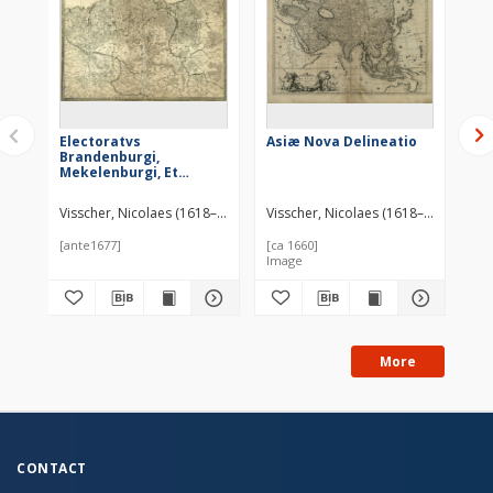
Electoratvs
Asiæ Nova Delineatio
Af
Brandenburgi,
Mekelenburgi, Et
maximæ Partis
Pomeraniæ novissima
Visscher, Nicolaes (1618–1679)
Visscher, Nicolaes (1618–1679)
Vis
Tabula
[ante1677]
[ca 1660]
[ca
Image
Im
More
CONTACT