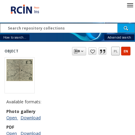
How to search...
Advanced search
OBJECT
PL
EN
Available formats:
Photo gallery
Open
Download
PDF
Open
Download