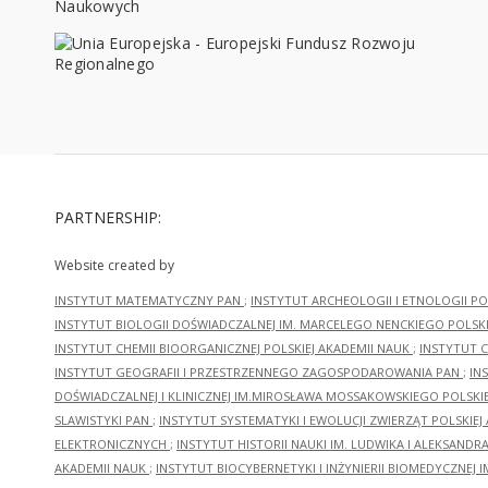
PARTNERSHIP:
Website created by
INSTYTUT MATEMATYCZNY PAN
;
INSTYTUT ARCHEOLOGII I ETNOLOGII PO
INSTYTUT BIOLOGII DOŚWIADCZALNEJ IM. MARCELEGO NENCKIEGO POLSKI
INSTYTUT CHEMII BIOORGANICZNEJ POLSKIEJ AKADEMII NAUK
;
INSTYTUT C
INSTYTUT GEOGRAFII I PRZESTRZENNEGO ZAGOSPODAROWANIA PAN
;
IN
DOŚWIADCZALNEJ I KLINICZNEJ IM.MIROSŁAWA MOSSAKOWSKIEGO POLSKI
SLAWISTYKI PAN
;
INSTYTUT SYSTEMATYKI I EWOLUCJI ZWIERZĄT POLSKIEJ
ELEKTRONICZNYCH
;
INSTYTUT HISTORII NAUKI IM. LUDWIKA I ALEKSAND
AKADEMII NAUK
;
INSTYTUT BIOCYBERNETYKI I INŻYNIERII BIOMEDYCZNEJ I