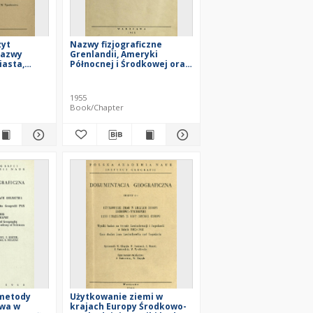
zyt
Nazwy fizjograficzne
nazwy
Grenlandii, Ameryki
iasta,
Północnej i Środkowej oraz
stracyjne,
nazwy miast od 50-100 tys.
teriałów
mieszkańców dla Ameryki
przednich
Północnej, Środkowej,
1955
Południowej, Australii i
Book/Chapter
Nowej Zelandii
 metody
Użytkowanie ziemi w
twa w
krajach Europy Środkowo-