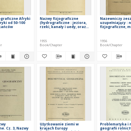
ograficzne Afryki
Nazwy fizjograficzne
Nazewniczy zes
ryki od 50-100
(hydrograficzne : jeziora,
uzupełniający : 
zkańców
rzeki, kanały i uedy, oraz
fizjograficzne, m
orograficzne : góry,
jednostki admini
szczyty, przełęcze, wyżyny,
poprawki do ma
niziny, pustynie, wybrzeża i
zawartych w po
1955
1956
krainy pobrzeżne) Azji (bez
zeszytach
er
Book/Chapter
Book/Chapter
ZSRR)
zwy
Użytkowanie ziemi w
Problematyka i
ne. Cz. 3, Nazwy
krajach Europy
geografii rolnic