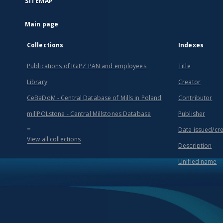
SITEMAP
Main page
Collections
Indexes
Publications of IGiPZ PAN and employees
Title
Library
Creator
CeBaDoM - Central Database of Mills in Poland
Contributor
millPOLstone - Central Millstones Database
Publisher
...
Date issued/cr
View all collections
Description
Unified name