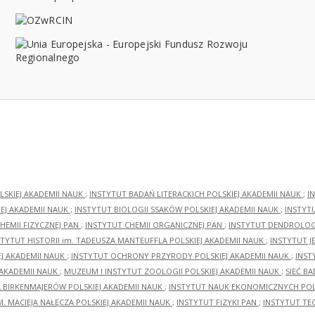
LSKIEJ AKADEMII NAUK
;
INSTYTUT BADAŃ LITERACKICH POLSKIEJ AKADEMII NAUK
;
I
EJ AKADEMII NAUK
;
INSTYTUT BIOLOGII SSAKÓW POLSKIEJ AKADEMII NAUK
;
INSTYT
HEMII FIZYCZNEJ PAN
;
INSTYTUT CHEMII ORGANICZNEJ PAN
;
INSTYTUT DENDROLOGI
STYTUT HISTORII im. TADEUSZA MANTEUFFLA POLSKIEJ AKADEMII NAUK
;
INSTYTUT J
EJ AKADEMII NAUK
;
INSTYTUT OCHRONY PRZYRODY POLSKIEJ AKADEMII NAUK
;
INST
 AKADEMII NAUK
;
MUZEUM I INSTYTUT ZOOLOGII POLSKIEJ AKADEMII NAUK
;
SIEĆ B
RA BIRKENMAJERÓW POLSKIEJ AKADEMII NAUK
;
INSTYTUT NAUK EKONOMICZNYCH POLS
M. MACIEJA NAŁĘCZA POLSKIEJ AKADEMII NAUK
;
INSTYTUT FIZYKI PAN
;
INSTYTUT TE