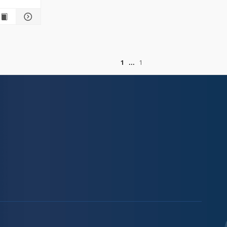
of
1
1