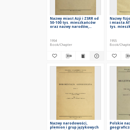
Nazwy miast Azji i ZSRR od
Nazwy fizj
50-100 tys. mieszkańców
i miasta Af
oraz nazwy narodów,
tys. mies
narodowości i grup
plemiennych ZSRR
1954
1955
Book/Chapter
Book/Chapt
Nazwy narodowości,
Polskie na
plemion i grup językowych
geograficz