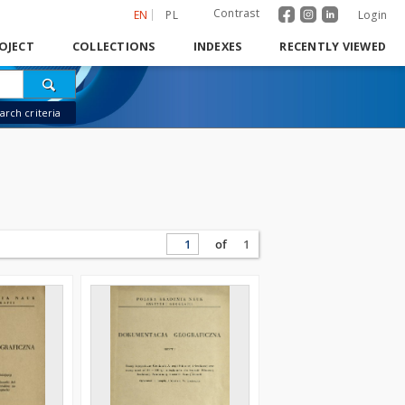
Contrast
EN
PL
Login
OJECT
COLLECTIONS
INDEXES
RECENTLY VIEWED
rch criteria
of
1