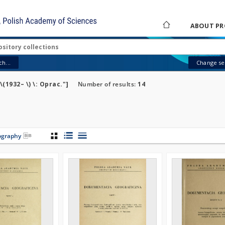
ABOUT PR
h...
Change sea
(1932– \) \: Oprac."]
Number of results:
14
iography