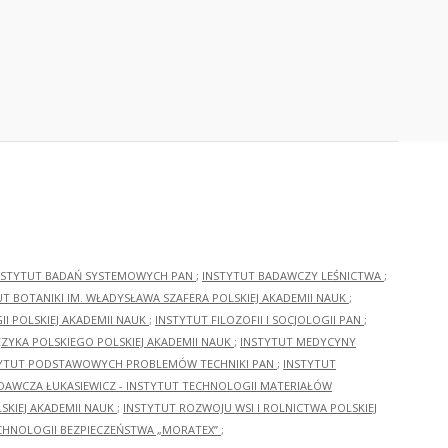
NSTYTUT BADAŃ SYSTEMOWYCH PAN
;
INSTYTUT BADAWCZY LEŚNICTWA
;
UT BOTANIKI IM. WŁADYSŁAWA SZAFERA POLSKIEJ AKADEMII NAUK
;
I POLSKIEJ AKADEMII NAUK
;
INSTYTUT FILOZOFII I SOCJOLOGII PAN
;
ĘZYKA POLSKIEGO POLSKIEJ AKADEMII NAUK
;
INSTYTUT MEDYCYNY
YTUT PODSTAWOWYCH PROBLEMÓW TECHNIKI PAN
;
INSTYTUT
ADAWCZA ŁUKASIEWICZ - INSTYTUT TECHNOLOGII MATERIAŁÓW
KIEJ AKADEMII NAUK
;
INSTYTUT ROZWOJU WSI I ROLNICTWA POLSKIEJ
CHNOLOGII BEZPIECZEŃSTWA „MORATEX”
;