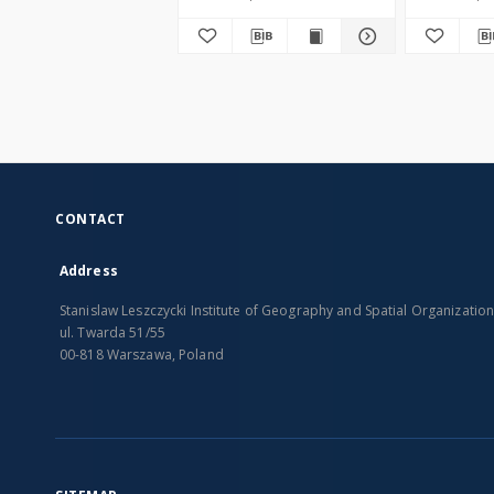
studies fr
Serbia, Bu
Bohemia = 
and farmin
Central Eu
CONTACT
Address
Stanislaw Leszczycki Institute of Geography and Spatial Organizatio
ul. Twarda 51/55
00-818 Warszawa, Poland