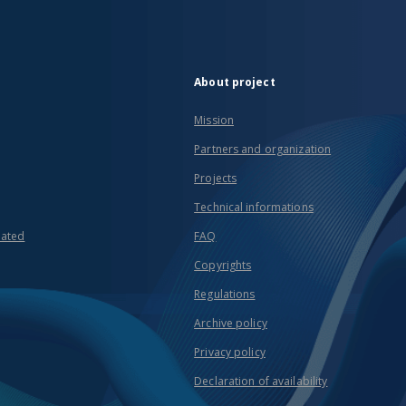
About project
Mission
Partners and organization
Projects
Technical informations
eated
FAQ
Copyrights
Regulations
Archive policy
Privacy policy
Declaration of availability