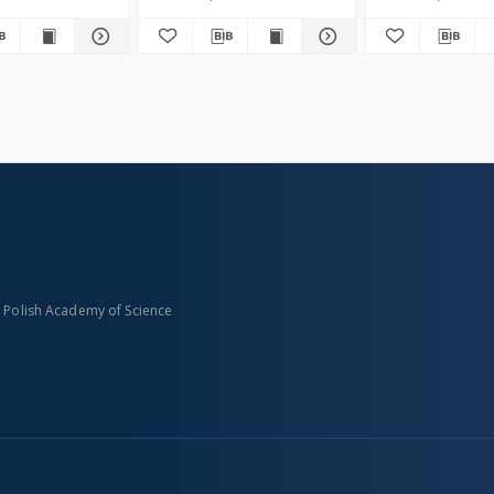
om Macedonia,
łgaria and
Land utilization
g in East-
rope
n Polish Academy of Science