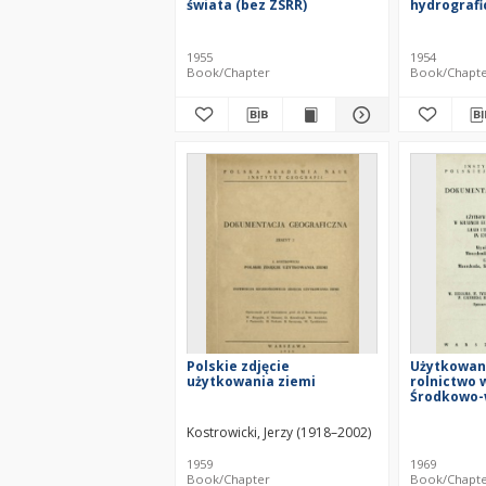
świata (bez ZSRR)
hydrografi
orograficz
1955
1954
Book/Chapter
Book/Chapt
Polskie zdjęcie
Użytkowani
użytkowania ziemi
rolnictwo 
Środkowo-w
wyniki bad
Macedonii, 
Kostrowicki, Jerzy (1918–2002)
Czech = La
and farmin
1959
1969
Central Eu
Book/Chapter
Book/Chapt