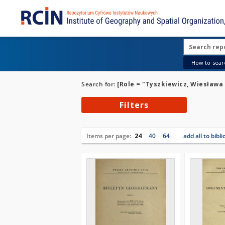
How to searc
Search for:
[Role = "Tyszkiewicz, Wiesława \
Filters
Items per page:
24
40
64
add all to bibl