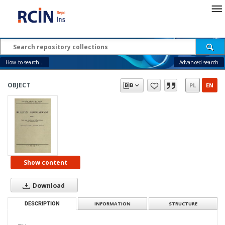
How to search...
Advanced search
OBJECT
PL
EN
Show content
Download
DESCRIPTION
INFORMATION
STRUCTURE