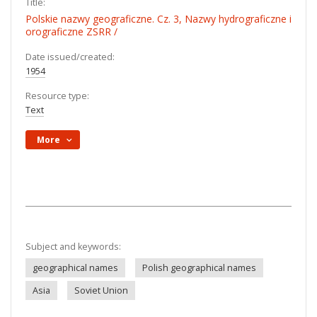
Title:
Polskie nazwy geograficzne. Cz. 3, Nazwy hydrograficzne i
orograficzne ZSRR /
Date issued/created:
1954
Resource type:
Text
More
Subject and keywords:
geographical names
Polish geographical names
Asia
Soviet Union