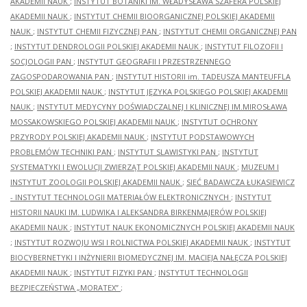
AKADEMII NAUK
;
INSTYTUT BOTANIKI IM. WŁADYSŁAWA SZAFERA POLSKIEJ
AKADEMII NAUK
;
INSTYTUT CHEMII BIOORGANICZNEJ POLSKIEJ AKADEMII
NAUK
;
INSTYTUT CHEMII FIZYCZNEJ PAN
;
INSTYTUT CHEMII ORGANICZNEJ PAN
;
INSTYTUT DENDROLOGII POLSKIEJ AKADEMII NAUK
;
INSTYTUT FILOZOFII I
SOCJOLOGII PAN
;
INSTYTUT GEOGRAFII I PRZESTRZENNEGO
ZAGOSPODAROWANIA PAN
;
INSTYTUT HISTORII im. TADEUSZA MANTEUFFLA
POLSKIEJ AKADEMII NAUK
;
INSTYTUT JĘZYKA POLSKIEGO POLSKIEJ AKADEMII
NAUK
;
INSTYTUT MEDYCYNY DOŚWIADCZALNEJ I KLINICZNEJ IM.MIROSŁAWA
MOSSAKOWSKIEGO POLSKIEJ AKADEMII NAUK
;
INSTYTUT OCHRONY
PRZYRODY POLSKIEJ AKADEMII NAUK
;
INSTYTUT PODSTAWOWYCH
PROBLEMÓW TECHNIKI PAN
;
INSTYTUT SLAWISTYKI PAN
;
INSTYTUT
SYSTEMATYKI I EWOLUCJI ZWIERZĄT POLSKIEJ AKADEMII NAUK
;
MUZEUM I
INSTYTUT ZOOLOGII POLSKIEJ AKADEMII NAUK
;
SIEĆ BADAWCZA ŁUKASIEWICZ
- INSTYTUT TECHNOLOGII MATERIAŁÓW ELEKTRONICZNYCH
;
INSTYTUT
HISTORII NAUKI IM. LUDWIKA I ALEKSANDRA BIRKENMAJERÓW POLSKIEJ
AKADEMII NAUK
;
INSTYTUT NAUK EKONOMICZNYCH POLSKIEJ AKADEMII NAUK
;
INSTYTUT ROZWOJU WSI I ROLNICTWA POLSKIEJ AKADEMII NAUK
;
INSTYTUT
BIOCYBERNETYKI I INŻYNIERII BIOMEDYCZNEJ IM. MACIEJA NAŁĘCZA POLSKIEJ
AKADEMII NAUK
;
INSTYTUT FIZYKI PAN
;
INSTYTUT TECHNOLOGII
BEZPIECZEŃSTWA „MORATEX”
;