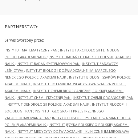
PARTNERSTWO:
Serwis tworzony przez
INSTYTUT MATEMATYCZNY PAN
;
INSTYTUT ARCHEOLOGII I ETNOLOGII
POLSKIEJ AKADEMII NAUK
;
INSTYTUT BADAŃ LITERACKICH POLSKIEJ AKADEMII
NAUK
;
INSTYTUT BADAŃ SYSTEMOWYCH PAN
;
INSTYTUT BADAWCZY
LEŚNICTWA
;
INSTYTUT BIOLOGII DOŚWIADCZALNEJ IM. MARCELEGO
NENCKIEGO POLSKIEJ AKADEMII NAUK
;
INSTYTUT BIOLOGII SSAKÓW POLSKIEJ
AKADEMII NAUK
;
INSTYTUT BOTANIKI IM. WŁADYSŁAWA SZAFERA POLSKIEJ
AKADEMII NAUK
;
INSTYTUT CHEMII BIOORGANICZNEJ POLSKIEJ AKADEMII
NAUK
;
INSTYTUT CHEMII FIZYCZNEJ PAN
;
INSTYTUT CHEMII ORGANICZNEJ PAN
;
INSTYTUT DENDROLOGII POLSKIEJ AKADEMII NAUK
;
INSTYTUT FILOZOFII I
SOCJOLOGII PAN
;
INSTYTUT GEOGRAFII I PRZESTRZENNEGO
ZAGOSPODAROWANIA PAN
;
INSTYTUT HISTORII im. TADEUSZA MANTEUFFLA
POLSKIEJ AKADEMII NAUK
;
INSTYTUT JĘZYKA POLSKIEGO POLSKIEJ AKADEMII
NAUK
;
INSTYTUT MEDYCYNY DOŚWIADCZALNEJ I KLINICZNEJ IM.MIROSŁAWA