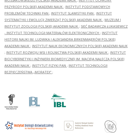
MOSSAKOWSKIEGO POLSKIEJ AKADEMII NAUK
;
INSTYTUT OCHRONY
PRZYRODY POLSKIEJ AKADEMII NAUK
;
INSTYTUT PODSTAWOWYCH
PROBLEMÓW TECHNIKI PAN
;
INSTYTUT SLAWISTYKI PAN
;
INSTYTUT
SYSTEMATYKI I EWOLUCJI ZWIERZĄT POLSKIEJ AKADEMII NAUK
;
MUZEUM I
INSTYTUT ZOOLOGII POLSKIEJ AKADEMII NAUK
;
SIEĆ BADAWCZA ŁUKASIEWICZ
- INSTYTUT TECHNOLOGII MATERIAŁÓW ELEKTRONICZNYCH
;
INSTYTUT
HISTORII NAUKI IM. LUDWIKA I ALEKSANDRA BIRKENMAJERÓW POLSKIEJ
AKADEMII NAUK
;
INSTYTUT NAUK EKONOMICZNYCH POLSKIEJ AKADEMII NAUK
;
INSTYTUT ROZWOJU WSI I ROLNICTWA POLSKIEJ AKADEMII NAUK
;
INSTYTUT
BIOCYBERNETYKI I INŻYNIERII BIOMEDYCZNEJ IM. MACIEJA NAŁĘCZA POLSKIEJ
AKADEMII NAUK
;
INSTYTUT FIZYKI PAN
;
INSTYTUT TECHNOLOGII
BEZPIECZEŃSTWA „MORATEX”
;