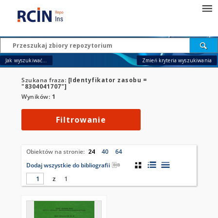
Jak wyszukiwać...
Zmień kryteria wyszukiwania
Szukana fraza:
[Identyfikator zasobu =
"8304041707"]
Wyników:
1
Filtrowanie
Obiektów na stronie:
24
40
64
Dodaj wszystkie do bibliografii
z
1