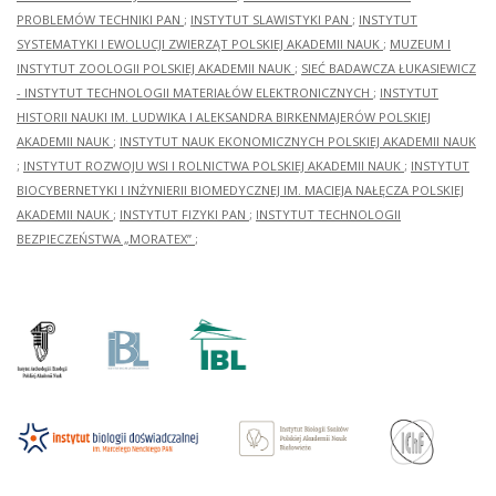
PROBLEMÓW TECHNIKI PAN
;
INSTYTUT SLAWISTYKI PAN
;
INSTYTUT
SYSTEMATYKI I EWOLUCJI ZWIERZĄT POLSKIEJ AKADEMII NAUK
;
MUZEUM I
INSTYTUT ZOOLOGII POLSKIEJ AKADEMII NAUK
;
SIEĆ BADAWCZA ŁUKASIEWICZ
- INSTYTUT TECHNOLOGII MATERIAŁÓW ELEKTRONICZNYCH
;
INSTYTUT
HISTORII NAUKI IM. LUDWIKA I ALEKSANDRA BIRKENMAJERÓW POLSKIEJ
AKADEMII NAUK
;
INSTYTUT NAUK EKONOMICZNYCH POLSKIEJ AKADEMII NAUK
;
INSTYTUT ROZWOJU WSI I ROLNICTWA POLSKIEJ AKADEMII NAUK
;
INSTYTUT
BIOCYBERNETYKI I INŻYNIERII BIOMEDYCZNEJ IM. MACIEJA NAŁĘCZA POLSKIEJ
AKADEMII NAUK
;
INSTYTUT FIZYKI PAN
;
INSTYTUT TECHNOLOGII
BEZPIECZEŃSTWA „MORATEX”
;