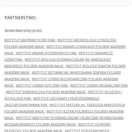
PARTNERSTWO:
Serwis tworzony przez
INSTYTUT MATEMATYCZNY PAN
;
INSTYTUT ARCHEOLOGII I ETNOLOGII
POLSKIEJ AKADEMII NAUK
;
INSTYTUT BADAŃ LITERACKICH POLSKIEJ AKADEMII
NAUK
;
INSTYTUT BADAŃ SYSTEMOWYCH PAN
;
INSTYTUT BADAWCZY
LEŚNICTWA
;
INSTYTUT BIOLOGII DOŚWIADCZALNEJ IM. MARCELEGO
NENCKIEGO POLSKIEJ AKADEMII NAUK
;
INSTYTUT BIOLOGII SSAKÓW POLSKIEJ
AKADEMII NAUK
;
INSTYTUT BOTANIKI IM. WŁADYSŁAWA SZAFERA POLSKIEJ
AKADEMII NAUK
;
INSTYTUT CHEMII BIOORGANICZNEJ POLSKIEJ AKADEMII
NAUK
;
INSTYTUT CHEMII FIZYCZNEJ PAN
;
INSTYTUT CHEMII ORGANICZNEJ PAN
;
INSTYTUT DENDROLOGII POLSKIEJ AKADEMII NAUK
;
INSTYTUT FILOZOFII I
SOCJOLOGII PAN
;
INSTYTUT GEOGRAFII I PRZESTRZENNEGO
ZAGOSPODAROWANIA PAN
;
INSTYTUT HISTORII im. TADEUSZA MANTEUFFLA
POLSKIEJ AKADEMII NAUK
;
INSTYTUT JĘZYKA POLSKIEGO POLSKIEJ AKADEMII
NAUK
;
INSTYTUT MEDYCYNY DOŚWIADCZALNEJ I KLINICZNEJ IM.MIROSŁAWA
MOSSAKOWSKIEGO POLSKIEJ AKADEMII NAUK
;
INSTYTUT OCHRONY
PRZYRODY POLSKIEJ AKADEMII NAUK
;
INSTYTUT PODSTAWOWYCH