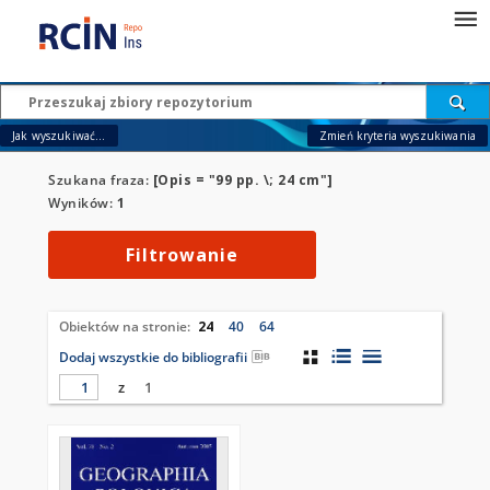
Jak wyszukiwać...
Zmień kryteria wyszukiwania
Szukana fraza:
[Opis = "99 pp. \; 24 cm"]
Wyników:
1
Filtrowanie
Obiektów na stronie:
24
40
64
Dodaj wszystkie do bibliografii
z
1