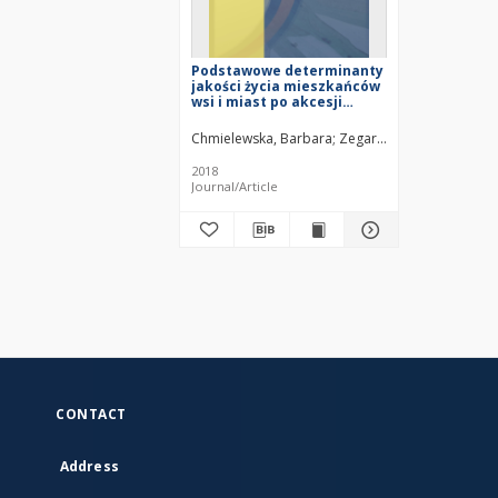
Podstawowe determinanty
jakości życia mieszkańców
wsi i miast po akcesji
Polski do Unii Europejskiej
= Basic determinants of
Chmielewska, Barbara
Zegar, Józef Stanisław
rural and urban
inhabitants’ life quality
2018
after Poland’s accession to
Journal/Article
the European Union
CONTACT
Address