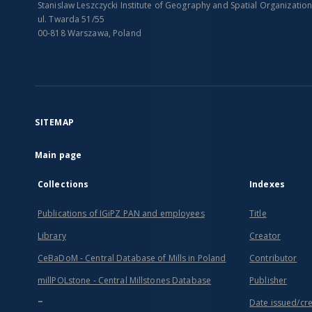
Stanislaw Leszczycki Institute of Geography and Spatial Organizatio
ul. Twarda 51/55
00-818 Warszawa, Poland
SITEMAP
Main page
Collections
Indexes
Publications of IGiPZ PAN and employees
Title
Library
Creator
CeBaDoM - Central Database of Mills in Poland
Contributor
millPOLstone - Central Millstones Database
Publisher
...
Date issued/cr