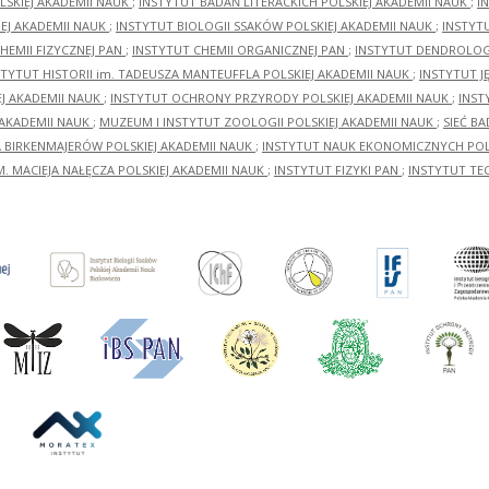
LSKIEJ AKADEMII NAUK
;
INSTYTUT BADAŃ LITERACKICH POLSKIEJ AKADEMII NAUK
;
I
EJ AKADEMII NAUK
;
INSTYTUT BIOLOGII SSAKÓW POLSKIEJ AKADEMII NAUK
;
INSTYT
HEMII FIZYCZNEJ PAN
;
INSTYTUT CHEMII ORGANICZNEJ PAN
;
INSTYTUT DENDROLOGI
STYTUT HISTORII im. TADEUSZA MANTEUFFLA POLSKIEJ AKADEMII NAUK
;
INSTYTUT J
EJ AKADEMII NAUK
;
INSTYTUT OCHRONY PRZYRODY POLSKIEJ AKADEMII NAUK
;
INST
 AKADEMII NAUK
;
MUZEUM I INSTYTUT ZOOLOGII POLSKIEJ AKADEMII NAUK
;
SIEĆ B
RA BIRKENMAJERÓW POLSKIEJ AKADEMII NAUK
;
INSTYTUT NAUK EKONOMICZNYCH POLS
M. MACIEJA NAŁĘCZA POLSKIEJ AKADEMII NAUK
;
INSTYTUT FIZYKI PAN
;
INSTYTUT TE