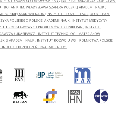
NSTYTUT BADAŃ SYSTEMOWYCH PAN
;
INSTYTUT BADAWCZY LEŚNICTWA
;
UT BOTANIKI IM. WŁADYSŁAWA SZAFERA POLSKIEJ AKADEMII NAUK
;
I POLSKIEJ AKADEMII NAUK
;
INSTYTUT FILOZOFII I SOCJOLOGII PAN
;
ĘZYKA POLSKIEGO POLSKIEJ AKADEMII NAUK
;
INSTYTUT MEDYCYNY
YTUT PODSTAWOWYCH PROBLEMÓW TECHNIKI PAN
;
INSTYTUT
ADAWCZA ŁUKASIEWICZ - INSTYTUT TECHNOLOGII MATERIAŁÓW
KIEJ AKADEMII NAUK
;
INSTYTUT ROZWOJU WSI I ROLNICTWA POLSKIEJ
CHNOLOGII BEZPIECZEŃSTWA „MORATEX”
;