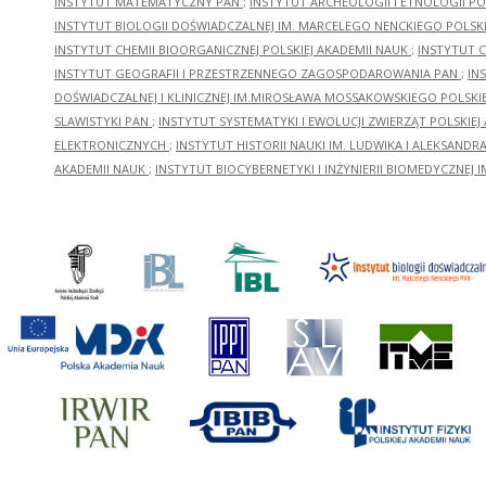
INSTYTUT MATEMATYCZNY PAN
;
INSTYTUT ARCHEOLOGII I ETNOLOGII PO
INSTYTUT BIOLOGII DOŚWIADCZALNEJ IM. MARCELEGO NENCKIEGO POLSKI
INSTYTUT CHEMII BIOORGANICZNEJ POLSKIEJ AKADEMII NAUK
;
INSTYTUT C
INSTYTUT GEOGRAFII I PRZESTRZENNEGO ZAGOSPODAROWANIA PAN
;
IN
DOŚWIADCZALNEJ I KLINICZNEJ IM.MIROSŁAWA MOSSAKOWSKIEGO POLSKI
SLAWISTYKI PAN
;
INSTYTUT SYSTEMATYKI I EWOLUCJI ZWIERZĄT POLSKIEJ
ELEKTRONICZNYCH
;
INSTYTUT HISTORII NAUKI IM. LUDWIKA I ALEKSAND
AKADEMII NAUK
;
INSTYTUT BIOCYBERNETYKI I INŻYNIERII BIOMEDYCZNEJ I