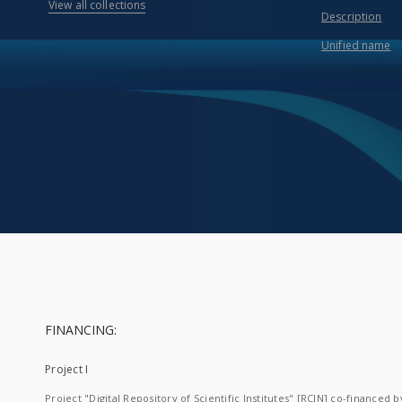
View all collections
Description
Unified name
FINANCING:
Project I
Project "Digital Repository of Scientific Institutes" [RCIN] co-financed b