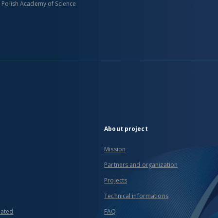
n Polish Academy of Science
About project
Mission
Partners and organization
Projects
Technical informations
eated
FAQ