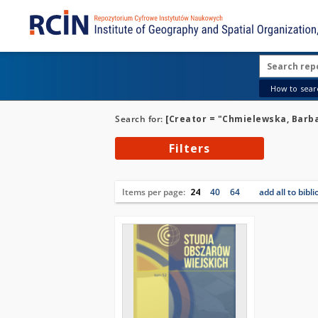
How to searc
Search for:
[Creator = "Chmielewska, Barb
Filters
Items per page:
24
40
64
add all to bibl