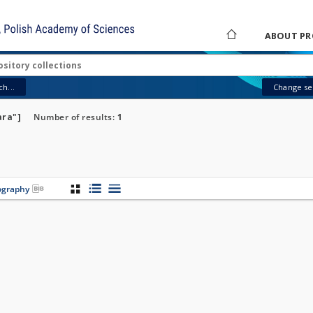
ABOUT PR
h...
Change sea
ara"]
Number of results:
1
iography