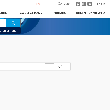
Contrast
EN
PL
Login
OJECT
COLLECTIONS
INDEXES
RECENTLY VIEWED
rch criteria
of
1