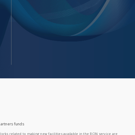
artners funds
orks related to making new facilities available in the RCIN service are