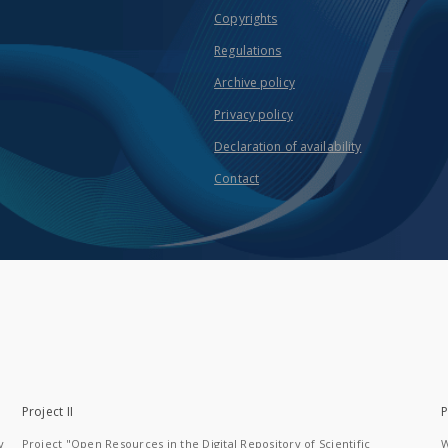
Copyrights
Regulations
Archive policy
Privacy policy
Declaration of availability
Contact
Project II
P
y
Project "Open Resources in the Digital Repository of Scientific
W