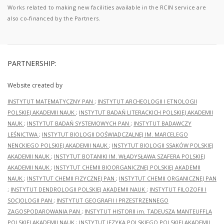
Works related to making new facilities available in the RCIN service are
also co-financed by the Partners.
PARTNERSHIP:
Website created by
INSTYTUT MATEMATYCZNY PAN
;
INSTYTUT ARCHEOLOGII I ETNOLOGII
POLSKIEJ AKADEMII NAUK
;
INSTYTUT BADAŃ LITERACKICH POLSKIEJ AKADEMII
NAUK
;
INSTYTUT BADAŃ SYSTEMOWYCH PAN
;
INSTYTUT BADAWCZY
LEŚNICTWA
;
INSTYTUT BIOLOGII DOŚWIADCZALNEJ IM. MARCELEGO
NENCKIEGO POLSKIEJ AKADEMII NAUK
;
INSTYTUT BIOLOGII SSAKÓW POLSKIEJ
AKADEMII NAUK
;
INSTYTUT BOTANIKI IM. WŁADYSŁAWA SZAFERA POLSKIEJ
AKADEMII NAUK
;
INSTYTUT CHEMII BIOORGANICZNEJ POLSKIEJ AKADEMII
NAUK
;
INSTYTUT CHEMII FIZYCZNEJ PAN
;
INSTYTUT CHEMII ORGANICZNEJ PAN
;
INSTYTUT DENDROLOGII POLSKIEJ AKADEMII NAUK
;
INSTYTUT FILOZOFII I
SOCJOLOGII PAN
;
INSTYTUT GEOGRAFII I PRZESTRZENNEGO
ZAGOSPODAROWANIA PAN
;
INSTYTUT HISTORII im. TADEUSZA MANTEUFFLA
POLSKIEJ AKADEMII NAUK
;
INSTYTUT JĘZYKA POLSKIEGO POLSKIEJ AKADEMII