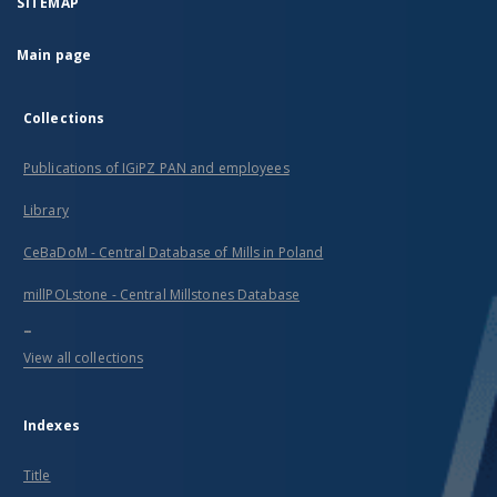
SITEMAP
Main page
Collections
Publications of IGiPZ PAN and employees
Library
CeBaDoM - Central Database of Mills in Poland
millPOLstone - Central Millstones Database
...
View all collections
Indexes
Title