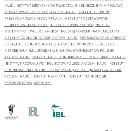
NAUK
;
INSTYTUT MEDYCYNY DOŚWIADCZALNEJ I KLINICZNEJ IM.MIROSŁAWA
MOSSAKOWSKIEGO POLSKIEJ AKADEMII NAUK
;
INSTYTUT OCHRONY
PRZYRODY POLSKIEJ AKADEMII NAUK
;
INSTYTUT PODSTAWOWYCH
PROBLEMÓW TECHNIKI PAN
;
INSTYTUT SLAWISTYKI PAN
;
INSTYTUT
SYSTEMATYKI I EWOLUCJI ZWIERZĄT POLSKIEJ AKADEMII NAUK
;
MUZEUM I
INSTYTUT ZOOLOGII POLSKIEJ AKADEMII NAUK
;
SIEĆ BADAWCZA ŁUKASIEWICZ
- INSTYTUT TECHNOLOGII MATERIAŁÓW ELEKTRONICZNYCH
;
INSTYTUT
HISTORII NAUKI IM. LUDWIKA I ALEKSANDRA BIRKENMAJERÓW POLSKIEJ
AKADEMII NAUK
;
INSTYTUT NAUK EKONOMICZNYCH POLSKIEJ AKADEMII NAUK
;
INSTYTUT ROZWOJU WSI I ROLNICTWA POLSKIEJ AKADEMII NAUK
;
INSTYTUT
BIOCYBERNETYKI I INŻYNIERII BIOMEDYCZNEJ IM. MACIEJA NAŁĘCZA POLSKIEJ
AKADEMII NAUK
;
INSTYTUT FIZYKI PAN
;
INSTYTUT TECHNOLOGII
BEZPIECZEŃSTWA „MORATEX”
;