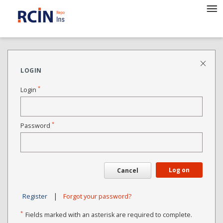
LOGIN
*
Login
*
Password
Log on
Cancel
|
Register
Forgot your password?
*
Fields marked with an asterisk are required to complete.