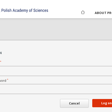
ABOUT PR
N
*
*
word
Log on
Cancel