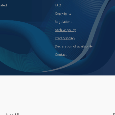
eated
FAQ
Copyrights
Regulations
Archive policy
Privacy policy
Declaration of availability
Contact
Project II
P