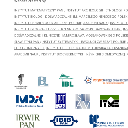
Website created by
INSTYTUT MATEMATYCZNY PAN
;
INSTYTUT ARCHEOLOGII I ETNOLOGII PO
INSTYTUT BIOLOGII DOŚWIADCZALNEJ IM. MARCELEGO NENCKIEGO POLSKI
INSTYTUT CHEMII BIOORGANICZNEJ POLSKIEJ AKADEMII NAUK
;
INSTYTUT C
INSTYTUT GEOGRAFII I PRZESTRZENNEGO ZAGOSPODAROWANIA PAN
;
IN
DOŚWIADCZALNEJ I KLINICZNEJ IM.MIROSŁAWA MOSSAKOWSKIEGO POLSKI
SLAWISTYKI PAN
;
INSTYTUT SYSTEMATYKI I EWOLUCJI ZWIERZĄT POLSKIEJ
ELEKTRONICZNYCH
;
INSTYTUT HISTORII NAUKI IM. LUDWIKA I ALEKSAND
AKADEMII NAUK
;
INSTYTUT BIOCYBERNETYKI I INŻYNIERII BIOMEDYCZNEJ I