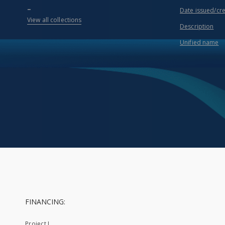
...
Date issued/cr
View all collections
Description
Unified name
FINANCING:
Project I