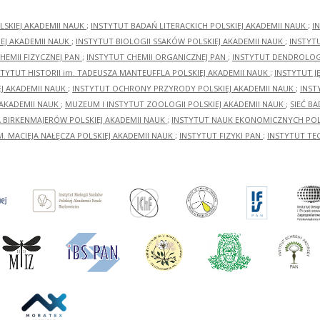
LSKIEJ AKADEMII NAUK
;
INSTYTUT BADAŃ LITERACKICH POLSKIEJ AKADEMII NAUK
;
I
EJ AKADEMII NAUK
;
INSTYTUT BIOLOGII SSAKÓW POLSKIEJ AKADEMII NAUK
;
INSTYT
HEMII FIZYCZNEJ PAN
;
INSTYTUT CHEMII ORGANICZNEJ PAN
;
INSTYTUT DENDROLOGI
STYTUT HISTORII im. TADEUSZA MANTEUFFLA POLSKIEJ AKADEMII NAUK
;
INSTYTUT J
EJ AKADEMII NAUK
;
INSTYTUT OCHRONY PRZYRODY POLSKIEJ AKADEMII NAUK
;
INST
 AKADEMII NAUK
;
MUZEUM I INSTYTUT ZOOLOGII POLSKIEJ AKADEMII NAUK
;
SIEĆ B
RA BIRKENMAJERÓW POLSKIEJ AKADEMII NAUK
;
INSTYTUT NAUK EKONOMICZNYCH POLS
M. MACIEJA NAŁĘCZA POLSKIEJ AKADEMII NAUK
;
INSTYTUT FIZYKI PAN
;
INSTYTUT TE