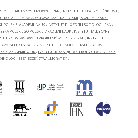
NSTYTUT BADAŃ SYSTEMOWYCH PAN
;
INSTYTUT BADAWCZY LEŚNICTWA
;
UT BOTANIKI IM. WŁADYSŁAWA SZAFERA POLSKIEJ AKADEMII NAUK
;
I POLSKIEJ AKADEMII NAUK
;
INSTYTUT FILOZOFII I SOCJOLOGII PAN
;
ĘZYKA POLSKIEGO POLSKIEJ AKADEMII NAUK
;
INSTYTUT MEDYCYNY
YTUT PODSTAWOWYCH PROBLEMÓW TECHNIKI PAN
;
INSTYTUT
ADAWCZA ŁUKASIEWICZ - INSTYTUT TECHNOLOGII MATERIAŁÓW
KIEJ AKADEMII NAUK
;
INSTYTUT ROZWOJU WSI I ROLNICTWA POLSKIEJ
CHNOLOGII BEZPIECZEŃSTWA „MORATEX”
;