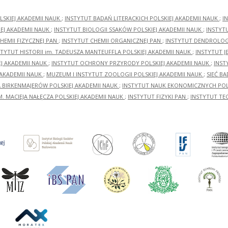
LSKIEJ AKADEMII NAUK
;
INSTYTUT BADAŃ LITERACKICH POLSKIEJ AKADEMII NAUK
;
I
EJ AKADEMII NAUK
;
INSTYTUT BIOLOGII SSAKÓW POLSKIEJ AKADEMII NAUK
;
INSTYT
HEMII FIZYCZNEJ PAN
;
INSTYTUT CHEMII ORGANICZNEJ PAN
;
INSTYTUT DENDROLOGI
STYTUT HISTORII im. TADEUSZA MANTEUFFLA POLSKIEJ AKADEMII NAUK
;
INSTYTUT J
EJ AKADEMII NAUK
;
INSTYTUT OCHRONY PRZYRODY POLSKIEJ AKADEMII NAUK
;
INST
 AKADEMII NAUK
;
MUZEUM I INSTYTUT ZOOLOGII POLSKIEJ AKADEMII NAUK
;
SIEĆ B
RA BIRKENMAJERÓW POLSKIEJ AKADEMII NAUK
;
INSTYTUT NAUK EKONOMICZNYCH POLS
M. MACIEJA NAŁĘCZA POLSKIEJ AKADEMII NAUK
;
INSTYTUT FIZYKI PAN
;
INSTYTUT TE