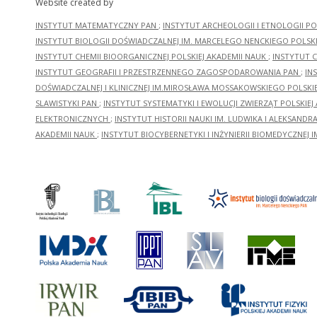
Website created by
INSTYTUT MATEMATYCZNY PAN
;
INSTYTUT ARCHEOLOGII I ETNOLOGII PO
INSTYTUT BIOLOGII DOŚWIADCZALNEJ IM. MARCELEGO NENCKIEGO POLSKI
INSTYTUT CHEMII BIOORGANICZNEJ POLSKIEJ AKADEMII NAUK
;
INSTYTUT C
INSTYTUT GEOGRAFII I PRZESTRZENNEGO ZAGOSPODAROWANIA PAN
;
IN
DOŚWIADCZALNEJ I KLINICZNEJ IM.MIROSŁAWA MOSSAKOWSKIEGO POLSKI
SLAWISTYKI PAN
;
INSTYTUT SYSTEMATYKI I EWOLUCJI ZWIERZĄT POLSKIEJ
ELEKTRONICZNYCH
;
INSTYTUT HISTORII NAUKI IM. LUDWIKA I ALEKSAND
AKADEMII NAUK
;
INSTYTUT BIOCYBERNETYKI I INŻYNIERII BIOMEDYCZNEJ I