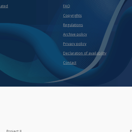
eated
FAQ
Copyrights
Regulations
Archive policy
Privacy policy
Declaration of availability
Contact
Project II
P