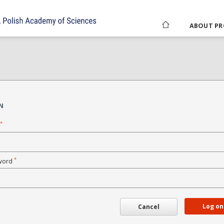
ABOUT PR
N
*
*
word
Log on
Cancel