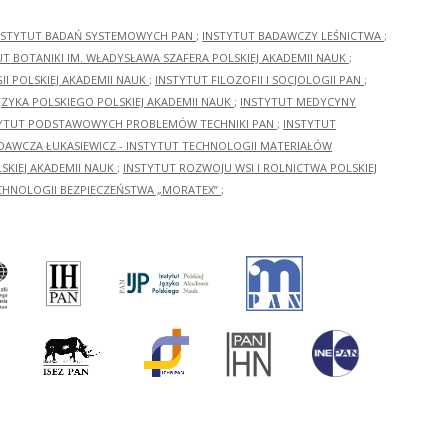
NSTYTUT BADAŃ SYSTEMOWYCH PAN
;
INSTYTUT BADAWCZY LEŚNICTWA
;
UT BOTANIKI IM. WŁADYSŁAWA SZAFERA POLSKIEJ AKADEMII NAUK
;
I POLSKIEJ AKADEMII NAUK
;
INSTYTUT FILOZOFII I SOCJOLOGII PAN
;
ĘZYKA POLSKIEGO POLSKIEJ AKADEMII NAUK
;
INSTYTUT MEDYCYNY
YTUT PODSTAWOWYCH PROBLEMÓW TECHNIKI PAN
;
INSTYTUT
ADAWCZA ŁUKASIEWICZ - INSTYTUT TECHNOLOGII MATERIAŁÓW
KIEJ AKADEMII NAUK
;
INSTYTUT ROZWOJU WSI I ROLNICTWA POLSKIEJ
CHNOLOGII BEZPIECZEŃSTWA „MORATEX”
;