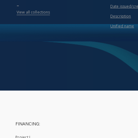
...
Date issued/cr
View all collections
Description
Unified name
FINANCING:
Project I