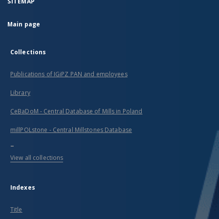
SITEMAP
Main page
Collections
Publications of IGiPZ PAN and employees
Library
CeBaDoM - Central Database of Mills in Poland
millPOLstone - Central Millstones Database
...
View all collections
Indexes
Title