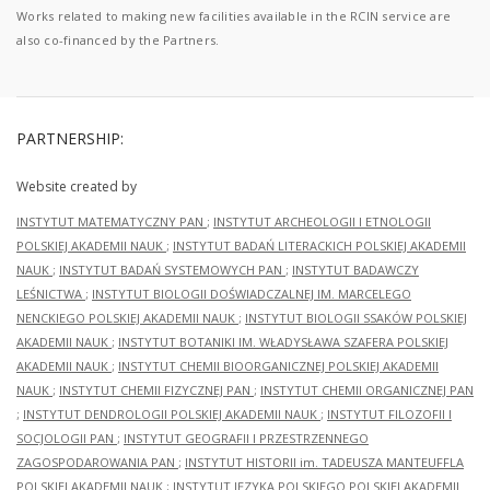
Works related to making new facilities available in the RCIN service are
also co-financed by the Partners.
PARTNERSHIP:
Website created by
INSTYTUT MATEMATYCZNY PAN
;
INSTYTUT ARCHEOLOGII I ETNOLOGII
POLSKIEJ AKADEMII NAUK
;
INSTYTUT BADAŃ LITERACKICH POLSKIEJ AKADEMII
NAUK
;
INSTYTUT BADAŃ SYSTEMOWYCH PAN
;
INSTYTUT BADAWCZY
LEŚNICTWA
;
INSTYTUT BIOLOGII DOŚWIADCZALNEJ IM. MARCELEGO
NENCKIEGO POLSKIEJ AKADEMII NAUK
;
INSTYTUT BIOLOGII SSAKÓW POLSKIEJ
AKADEMII NAUK
;
INSTYTUT BOTANIKI IM. WŁADYSŁAWA SZAFERA POLSKIEJ
AKADEMII NAUK
;
INSTYTUT CHEMII BIOORGANICZNEJ POLSKIEJ AKADEMII
NAUK
;
INSTYTUT CHEMII FIZYCZNEJ PAN
;
INSTYTUT CHEMII ORGANICZNEJ PAN
;
INSTYTUT DENDROLOGII POLSKIEJ AKADEMII NAUK
;
INSTYTUT FILOZOFII I
SOCJOLOGII PAN
;
INSTYTUT GEOGRAFII I PRZESTRZENNEGO
ZAGOSPODAROWANIA PAN
;
INSTYTUT HISTORII im. TADEUSZA MANTEUFFLA
POLSKIEJ AKADEMII NAUK
;
INSTYTUT JĘZYKA POLSKIEGO POLSKIEJ AKADEMII