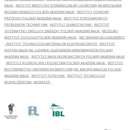
NAUK
;
INSTYTUT MEDYCYNY DOŚWIADCZALNEJ I KLINICZNEJ IM.MIROSŁAWA
MOSSAKOWSKIEGO POLSKIEJ AKADEMII NAUK
;
INSTYTUT OCHRONY
PRZYRODY POLSKIEJ AKADEMII NAUK
;
INSTYTUT PODSTAWOWYCH
PROBLEMÓW TECHNIKI PAN
;
INSTYTUT SLAWISTYKI PAN
;
INSTYTUT
SYSTEMATYKI I EWOLUCJI ZWIERZĄT POLSKIEJ AKADEMII NAUK
;
MUZEUM I
INSTYTUT ZOOLOGII POLSKIEJ AKADEMII NAUK
;
SIEĆ BADAWCZA ŁUKASIEWICZ
- INSTYTUT TECHNOLOGII MATERIAŁÓW ELEKTRONICZNYCH
;
INSTYTUT
HISTORII NAUKI IM. LUDWIKA I ALEKSANDRA BIRKENMAJERÓW POLSKIEJ
AKADEMII NAUK
;
INSTYTUT NAUK EKONOMICZNYCH POLSKIEJ AKADEMII NAUK
;
INSTYTUT ROZWOJU WSI I ROLNICTWA POLSKIEJ AKADEMII NAUK
;
INSTYTUT
BIOCYBERNETYKI I INŻYNIERII BIOMEDYCZNEJ IM. MACIEJA NAŁĘCZA POLSKIEJ
AKADEMII NAUK
;
INSTYTUT FIZYKI PAN
;
INSTYTUT TECHNOLOGII
BEZPIECZEŃSTWA „MORATEX”
;