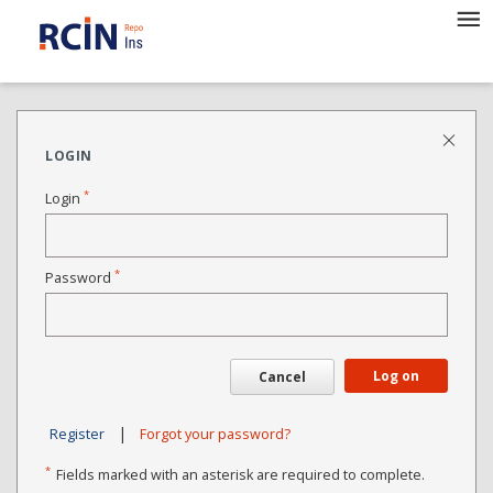
LOGIN
*
Login
*
Password
Log on
Cancel
|
Register
Forgot your password?
*
Fields marked with an asterisk are required to complete.