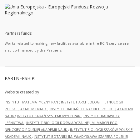
Partners funds
Works related to making new facilities available in the RCIN service are
also co-financed by the Partners.
PARTNERSHIP:
Website created by
INSTYTUT MATEMATYCZNY PAN
;
INSTYTUT ARCHEOLOGII I ETNOLOGII
POLSKIEJ AKADEMII NAUK
;
INSTYTUT BADAŃ LITERACKICH POLSKIEJ AKADEMII
NAUK
;
INSTYTUT BADAŃ SYSTEMOWYCH PAN
;
INSTYTUT BADAWCZY
LEŚNICTWA
;
INSTYTUT BIOLOGII DOŚWIADCZALNEJ IM. MARCELEGO
NENCKIEGO POLSKIEJ AKADEMII NAUK
;
INSTYTUT BIOLOGII SSAKÓW POLSKIEJ
AKADEMII NAUK
;
INSTYTUT BOTANIKI IM. WŁADYSŁAWA SZAFERA POLSKIEJ