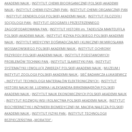
AKADEMII NAUK
;
INSTYTUT CHEMII BIOORGANICZNEJ POLSKIEJ AKADEMII
NAUK
;
INSTYTUT CHEMII FIZYCZNEJ PAN
;
INSTYTUT CHEMII ORGANICZNEJ PAN
;
INSTYTUT DENDROLOGII POLSKIEJ AKADEMII NAUK
;
INSTYTUT FILOZOFII I
SOCJOLOGII PAN
;
INSTYTUT GEOGRAFII I PRZESTRZENNEGO
ZAGOSPODAROWANIA PAN
;
INSTYTUT HISTORII im. TADEUSZA MANTEUFFLA
POLSKIEJ AKADEMII NAUK
;
INSTYTUT JĘZYKA POLSKIEGO POLSKIEJ AKADEMII
NAUK
;
INSTYTUT MEDYCYNY DOŚWIADCZALNEJ I KLINICZNEJ IM.MIROSŁAWA
MOSSAKOWSKIEGO POLSKIEJ AKADEMII NAUK
;
INSTYTUT OCHRONY
PRZYRODY POLSKIEJ AKADEMII NAUK
;
INSTYTUT PODSTAWOWYCH
PROBLEMÓW TECHNIKI PAN
;
INSTYTUT SLAWISTYKI PAN
;
INSTYTUT
SYSTEMATYKI I EWOLUCJI ZWIERZĄT POLSKIEJ AKADEMII NAUK
;
MUZEUM I
INSTYTUT ZOOLOGII POLSKIEJ AKADEMII NAUK
;
SIEĆ BADAWCZA ŁUKASIEWICZ
- INSTYTUT TECHNOLOGII MATERIAŁÓW ELEKTRONICZNYCH
;
INSTYTUT
HISTORII NAUKI IM. LUDWIKA I ALEKSANDRA BIRKENMAJERÓW POLSKIEJ
AKADEMII NAUK
;
INSTYTUT NAUK EKONOMICZNYCH POLSKIEJ AKADEMII NAUK
;
INSTYTUT ROZWOJU WSI I ROLNICTWA POLSKIEJ AKADEMII NAUK
;
INSTYTUT
BIOCYBERNETYKI I INŻYNIERII BIOMEDYCZNEJ IM. MACIEJA NAŁĘCZA POLSKIEJ
AKADEMII NAUK
;
INSTYTUT FIZYKI PAN
;
INSTYTUT TECHNOLOGII
BEZPIECZEŃSTWA „MORATEX”
;