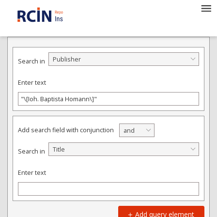
ADVANCED SEARCH
Publisher
Search in
Enter text
Add search field with conjunction
and
Title
Search in
Enter text
Add query element