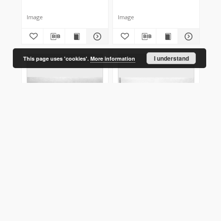
Image
Image
I understand
This page uses 'cookies'.
More information
Zdjęcie krajobrazowe
Zdjęcie krajobrazowe
Sawicki, Ludwik (1893–1972)
Sawicki, Ludwik (1893–1972)
Image
Image