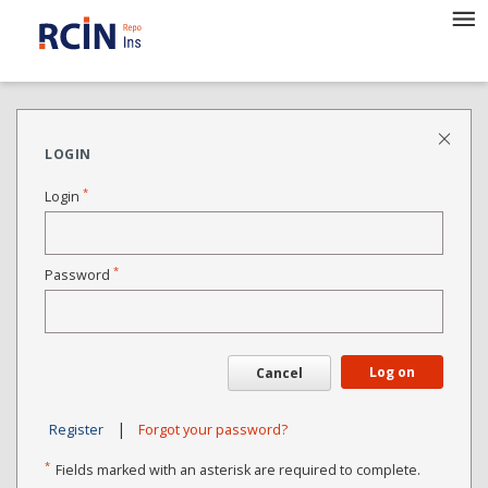
LOGIN
*
Login
*
Password
Log on
Cancel
|
Register
Forgot your password?
*
Fields marked with an asterisk are required to complete.