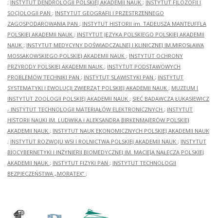
;
INSTYTUT DENDROLOGII POLSKIEJ AKADEMII NAUK
;
INSTYTUT FILOZOFII I
SOCJOLOGII PAN
;
INSTYTUT GEOGRAFII I PRZESTRZENNEGO
ZAGOSPODAROWANIA PAN
;
INSTYTUT HISTORII im. TADEUSZA MANTEUFFLA
POLSKIEJ AKADEMII NAUK
;
INSTYTUT JĘZYKA POLSKIEGO POLSKIEJ AKADEMII
NAUK
;
INSTYTUT MEDYCYNY DOŚWIADCZALNEJ I KLINICZNEJ IM.MIROSŁAWA
MOSSAKOWSKIEGO POLSKIEJ AKADEMII NAUK
;
INSTYTUT OCHRONY
PRZYRODY POLSKIEJ AKADEMII NAUK
;
INSTYTUT PODSTAWOWYCH
PROBLEMÓW TECHNIKI PAN
;
INSTYTUT SLAWISTYKI PAN
;
INSTYTUT
SYSTEMATYKI I EWOLUCJI ZWIERZĄT POLSKIEJ AKADEMII NAUK
;
MUZEUM I
INSTYTUT ZOOLOGII POLSKIEJ AKADEMII NAUK
;
SIEĆ BADAWCZA ŁUKASIEWICZ
- INSTYTUT TECHNOLOGII MATERIAŁÓW ELEKTRONICZNYCH
;
INSTYTUT
HISTORII NAUKI IM. LUDWIKA I ALEKSANDRA BIRKENMAJERÓW POLSKIEJ
AKADEMII NAUK
;
INSTYTUT NAUK EKONOMICZNYCH POLSKIEJ AKADEMII NAUK
;
INSTYTUT ROZWOJU WSI I ROLNICTWA POLSKIEJ AKADEMII NAUK
;
INSTYTUT
BIOCYBERNETYKI I INŻYNIERII BIOMEDYCZNEJ IM. MACIEJA NAŁĘCZA POLSKIEJ
AKADEMII NAUK
;
INSTYTUT FIZYKI PAN
;
INSTYTUT TECHNOLOGII
BEZPIECZEŃSTWA „MORATEX”
;