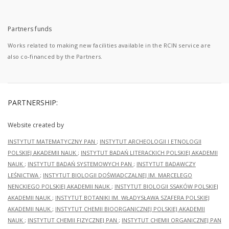
Partners funds
Works related to making new facilities available in the RCIN service are
also co-financed by the Partners.
PARTNERSHIP:
Website created by
INSTYTUT MATEMATYCZNY PAN
;
INSTYTUT ARCHEOLOGII I ETNOLOGII
POLSKIEJ AKADEMII NAUK
;
INSTYTUT BADAŃ LITERACKICH POLSKIEJ AKADEMII
NAUK
;
INSTYTUT BADAŃ SYSTEMOWYCH PAN
;
INSTYTUT BADAWCZY
LEŚNICTWA
;
INSTYTUT BIOLOGII DOŚWIADCZALNEJ IM. MARCELEGO
NENCKIEGO POLSKIEJ AKADEMII NAUK
;
INSTYTUT BIOLOGII SSAKÓW POLSKIEJ
AKADEMII NAUK
;
INSTYTUT BOTANIKI IM. WŁADYSŁAWA SZAFERA POLSKIEJ
AKADEMII NAUK
;
INSTYTUT CHEMII BIOORGANICZNEJ POLSKIEJ AKADEMII
NAUK
;
INSTYTUT CHEMII FIZYCZNEJ PAN
;
INSTYTUT CHEMII ORGANICZNEJ PAN