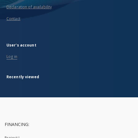
Declaration of availability
Contact
User's account
Log in
Recently viewed
FINANCING:
Project I