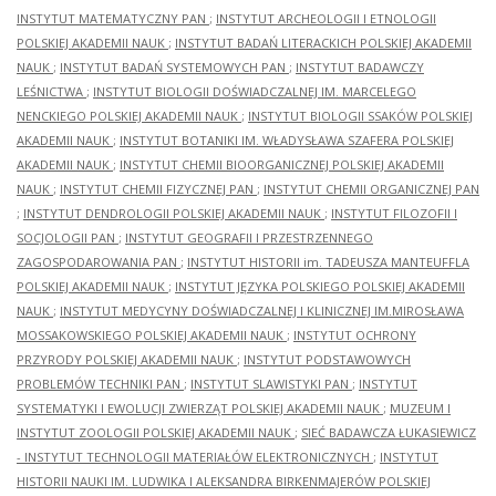
INSTYTUT MATEMATYCZNY PAN
;
INSTYTUT ARCHEOLOGII I ETNOLOGII
POLSKIEJ AKADEMII NAUK
;
INSTYTUT BADAŃ LITERACKICH POLSKIEJ AKADEMII
NAUK
;
INSTYTUT BADAŃ SYSTEMOWYCH PAN
;
INSTYTUT BADAWCZY
LEŚNICTWA
;
INSTYTUT BIOLOGII DOŚWIADCZALNEJ IM. MARCELEGO
NENCKIEGO POLSKIEJ AKADEMII NAUK
;
INSTYTUT BIOLOGII SSAKÓW POLSKIEJ
AKADEMII NAUK
;
INSTYTUT BOTANIKI IM. WŁADYSŁAWA SZAFERA POLSKIEJ
AKADEMII NAUK
;
INSTYTUT CHEMII BIOORGANICZNEJ POLSKIEJ AKADEMII
NAUK
;
INSTYTUT CHEMII FIZYCZNEJ PAN
;
INSTYTUT CHEMII ORGANICZNEJ PAN
;
INSTYTUT DENDROLOGII POLSKIEJ AKADEMII NAUK
;
INSTYTUT FILOZOFII I
SOCJOLOGII PAN
;
INSTYTUT GEOGRAFII I PRZESTRZENNEGO
ZAGOSPODAROWANIA PAN
;
INSTYTUT HISTORII im. TADEUSZA MANTEUFFLA
POLSKIEJ AKADEMII NAUK
;
INSTYTUT JĘZYKA POLSKIEGO POLSKIEJ AKADEMII
NAUK
;
INSTYTUT MEDYCYNY DOŚWIADCZALNEJ I KLINICZNEJ IM.MIROSŁAWA
MOSSAKOWSKIEGO POLSKIEJ AKADEMII NAUK
;
INSTYTUT OCHRONY
PRZYRODY POLSKIEJ AKADEMII NAUK
;
INSTYTUT PODSTAWOWYCH
PROBLEMÓW TECHNIKI PAN
;
INSTYTUT SLAWISTYKI PAN
;
INSTYTUT
SYSTEMATYKI I EWOLUCJI ZWIERZĄT POLSKIEJ AKADEMII NAUK
;
MUZEUM I
INSTYTUT ZOOLOGII POLSKIEJ AKADEMII NAUK
;
SIEĆ BADAWCZA ŁUKASIEWICZ
- INSTYTUT TECHNOLOGII MATERIAŁÓW ELEKTRONICZNYCH
;
INSTYTUT
HISTORII NAUKI IM. LUDWIKA I ALEKSANDRA BIRKENMAJERÓW POLSKIEJ