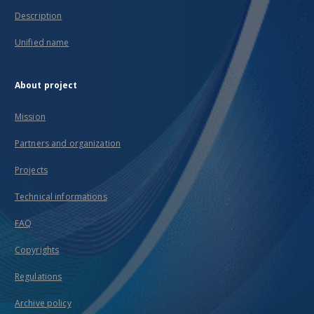
Description
Unified name
About project
Mission
Partners and organization
Projects
Technical informations
FAQ
Copyrights
Regulations
Archive policy