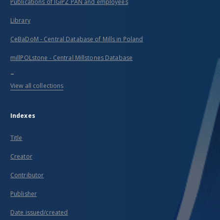
Publications of IGiPZ PAN and employees
Library
CeBaDoM - Central Database of Mills in Poland
millPOLstone - Central Millstones Database
...
View all collections
Indexes
Title
Creator
Contributor
Publisher
Date issued/created