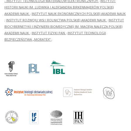
- INSTYTUT TECHNOLOGII MATERIAŁÓW ELEKTRONICZNYCH
;
INSTYTUT
HISTORII NAUKI IM. LUDWIKA I ALEKSANDRA BIRKENMAJERÓW POLSKIEJ
AKADEMII NAUK
;
INSTYTUT NAUK EKONOMICZNYCH POLSKIEJ AKADEMII NAUK
;
INSTYTUT ROZWOJU WSI I ROLNICTWA POLSKIEJ AKADEMII NAUK
;
INSTYTUT
BIOCYBERNETYKI I INŻYNIERII BIOMEDYCZNEJ IM. MACIEJA NAŁĘCZA POLSKIEJ
AKADEMII NAUK
;
INSTYTUT FIZYKI PAN
;
INSTYTUT TECHNOLOGII
BEZPIECZEŃSTWA „MORATEX”
;