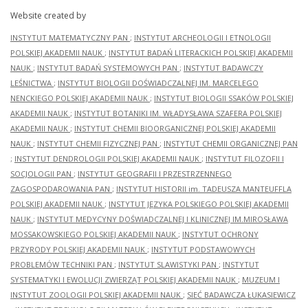
Website created by
INSTYTUT MATEMATYCZNY PAN
;
INSTYTUT ARCHEOLOGII I ETNOLOGII
POLSKIEJ AKADEMII NAUK
;
INSTYTUT BADAŃ LITERACKICH POLSKIEJ AKADEMII
NAUK
;
INSTYTUT BADAŃ SYSTEMOWYCH PAN
;
INSTYTUT BADAWCZY
LEŚNICTWA
;
INSTYTUT BIOLOGII DOŚWIADCZALNEJ IM. MARCELEGO
NENCKIEGO POLSKIEJ AKADEMII NAUK
;
INSTYTUT BIOLOGII SSAKÓW POLSKIEJ
AKADEMII NAUK
;
INSTYTUT BOTANIKI IM. WŁADYSŁAWA SZAFERA POLSKIEJ
AKADEMII NAUK
;
INSTYTUT CHEMII BIOORGANICZNEJ POLSKIEJ AKADEMII
NAUK
;
INSTYTUT CHEMII FIZYCZNEJ PAN
;
INSTYTUT CHEMII ORGANICZNEJ PAN
;
INSTYTUT DENDROLOGII POLSKIEJ AKADEMII NAUK
;
INSTYTUT FILOZOFII I
SOCJOLOGII PAN
;
INSTYTUT GEOGRAFII I PRZESTRZENNEGO
ZAGOSPODAROWANIA PAN
;
INSTYTUT HISTORII im. TADEUSZA MANTEUFFLA
POLSKIEJ AKADEMII NAUK
;
INSTYTUT JĘZYKA POLSKIEGO POLSKIEJ AKADEMII
NAUK
;
INSTYTUT MEDYCYNY DOŚWIADCZALNEJ I KLINICZNEJ IM.MIROSŁAWA
MOSSAKOWSKIEGO POLSKIEJ AKADEMII NAUK
;
INSTYTUT OCHRONY
PRZYRODY POLSKIEJ AKADEMII NAUK
;
INSTYTUT PODSTAWOWYCH
PROBLEMÓW TECHNIKI PAN
;
INSTYTUT SLAWISTYKI PAN
;
INSTYTUT
SYSTEMATYKI I EWOLUCJI ZWIERZĄT POLSKIEJ AKADEMII NAUK
;
MUZEUM I
INSTYTUT ZOOLOGII POLSKIEJ AKADEMII NAUK
;
SIEĆ BADAWCZA ŁUKASIEWICZ