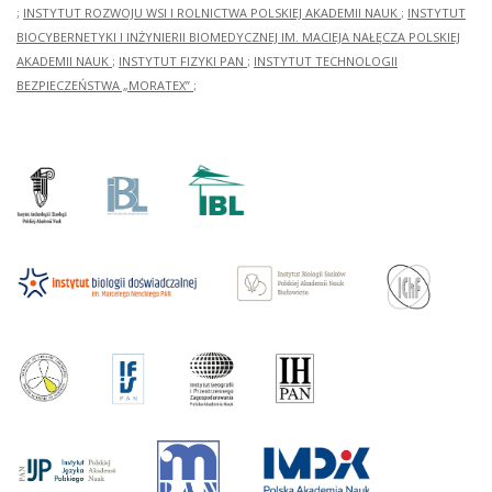
;
INSTYTUT ROZWOJU WSI I ROLNICTWA POLSKIEJ AKADEMII NAUK
;
INSTYTUT
BIOCYBERNETYKI I INŻYNIERII BIOMEDYCZNEJ IM. MACIEJA NAŁĘCZA POLSKIEJ
AKADEMII NAUK
;
INSTYTUT FIZYKI PAN
;
INSTYTUT TECHNOLOGII
BEZPIECZEŃSTWA „MORATEX”
;