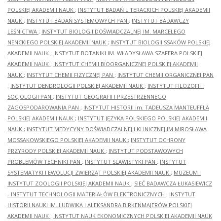
POLSKIEJ AKADEMII NAUK
;
INSTYTUT BADAŃ LITERACKICH POLSKIEJ AKADEMII
NAUK
;
INSTYTUT BADAŃ SYSTEMOWYCH PAN
;
INSTYTUT BADAWCZY
LEŚNICTWA
;
INSTYTUT BIOLOGII DOŚWIADCZALNEJ IM. MARCELEGO
NENCKIEGO POLSKIEJ AKADEMII NAUK
;
INSTYTUT BIOLOGII SSAKÓW POLSKIEJ
AKADEMII NAUK
;
INSTYTUT BOTANIKI IM. WŁADYSŁAWA SZAFERA POLSKIEJ
AKADEMII NAUK
;
INSTYTUT CHEMII BIOORGANICZNEJ POLSKIEJ AKADEMII
NAUK
;
INSTYTUT CHEMII FIZYCZNEJ PAN
;
INSTYTUT CHEMII ORGANICZNEJ PAN
;
INSTYTUT DENDROLOGII POLSKIEJ AKADEMII NAUK
;
INSTYTUT FILOZOFII I
SOCJOLOGII PAN
;
INSTYTUT GEOGRAFII I PRZESTRZENNEGO
ZAGOSPODAROWANIA PAN
;
INSTYTUT HISTORII im. TADEUSZA MANTEUFFLA
POLSKIEJ AKADEMII NAUK
;
INSTYTUT JĘZYKA POLSKIEGO POLSKIEJ AKADEMII
NAUK
;
INSTYTUT MEDYCYNY DOŚWIADCZALNEJ I KLINICZNEJ IM.MIROSŁAWA
MOSSAKOWSKIEGO POLSKIEJ AKADEMII NAUK
;
INSTYTUT OCHRONY
PRZYRODY POLSKIEJ AKADEMII NAUK
;
INSTYTUT PODSTAWOWYCH
PROBLEMÓW TECHNIKI PAN
;
INSTYTUT SLAWISTYKI PAN
;
INSTYTUT
SYSTEMATYKI I EWOLUCJI ZWIERZĄT POLSKIEJ AKADEMII NAUK
;
MUZEUM I
INSTYTUT ZOOLOGII POLSKIEJ AKADEMII NAUK
;
SIEĆ BADAWCZA ŁUKASIEWICZ
- INSTYTUT TECHNOLOGII MATERIAŁÓW ELEKTRONICZNYCH
;
INSTYTUT
HISTORII NAUKI IM. LUDWIKA I ALEKSANDRA BIRKENMAJERÓW POLSKIEJ
AKADEMII NAUK
;
INSTYTUT NAUK EKONOMICZNYCH POLSKIEJ AKADEMII NAUK