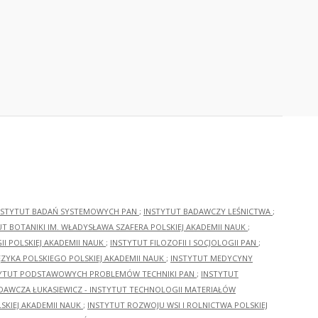
NSTYTUT BADAŃ SYSTEMOWYCH PAN
;
INSTYTUT BADAWCZY LEŚNICTWA
;
UT BOTANIKI IM. WŁADYSŁAWA SZAFERA POLSKIEJ AKADEMII NAUK
;
I POLSKIEJ AKADEMII NAUK
;
INSTYTUT FILOZOFII I SOCJOLOGII PAN
;
ĘZYKA POLSKIEGO POLSKIEJ AKADEMII NAUK
;
INSTYTUT MEDYCYNY
YTUT PODSTAWOWYCH PROBLEMÓW TECHNIKI PAN
;
INSTYTUT
ADAWCZA ŁUKASIEWICZ - INSTYTUT TECHNOLOGII MATERIAŁÓW
KIEJ AKADEMII NAUK
;
INSTYTUT ROZWOJU WSI I ROLNICTWA POLSKIEJ