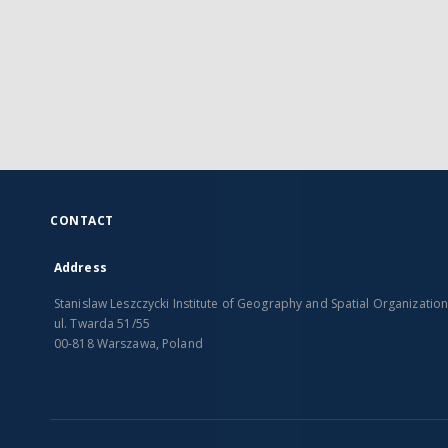
CONTACT
Address
Stanislaw Leszczycki Institute of Geography and Spatial Organizatio
ul. Twarda 51/55
00-818 Warszawa, Poland