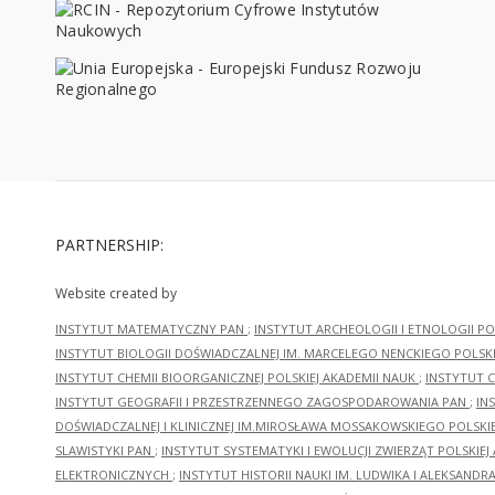
PARTNERSHIP:
Website created by
INSTYTUT MATEMATYCZNY PAN
;
INSTYTUT ARCHEOLOGII I ETNOLOGII PO
INSTYTUT BIOLOGII DOŚWIADCZALNEJ IM. MARCELEGO NENCKIEGO POLSKI
INSTYTUT CHEMII BIOORGANICZNEJ POLSKIEJ AKADEMII NAUK
;
INSTYTUT C
INSTYTUT GEOGRAFII I PRZESTRZENNEGO ZAGOSPODAROWANIA PAN
;
IN
DOŚWIADCZALNEJ I KLINICZNEJ IM.MIROSŁAWA MOSSAKOWSKIEGO POLSKI
SLAWISTYKI PAN
;
INSTYTUT SYSTEMATYKI I EWOLUCJI ZWIERZĄT POLSKIEJ
ELEKTRONICZNYCH
;
INSTYTUT HISTORII NAUKI IM. LUDWIKA I ALEKSAND