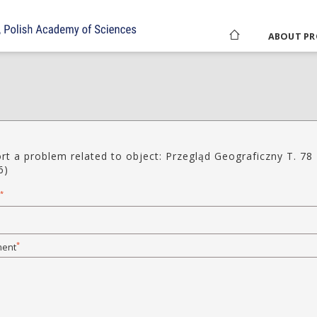
ABOUT PR
rt a problem related to object: Przegląd Geograficzny T. 78 
6)
*
*
ent