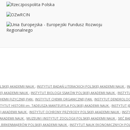
LSKIEJ AKADEMII NAUK
;
INSTYTUT BADAŃ LITERACKICH POLSKIEJ AKADEMII NAUK
;
I
EJ AKADEMII NAUK
;
INSTYTUT BIOLOGII SSAKÓW POLSKIEJ AKADEMII NAUK
;
INSTYT
HEMII FIZYCZNEJ PAN
;
INSTYTUT CHEMII ORGANICZNEJ PAN
;
INSTYTUT DENDROLOGI
STYTUT HISTORII im. TADEUSZA MANTEUFFLA POLSKIEJ AKADEMII NAUK
;
INSTYTUT J
EJ AKADEMII NAUK
;
INSTYTUT OCHRONY PRZYRODY POLSKIEJ AKADEMII NAUK
;
INST
 AKADEMII NAUK
;
MUZEUM I INSTYTUT ZOOLOGII POLSKIEJ AKADEMII NAUK
;
SIEĆ B
RA BIRKENMAJERÓW POLSKIEJ AKADEMII NAUK
;
INSTYTUT NAUK EKONOMICZNYCH POLS