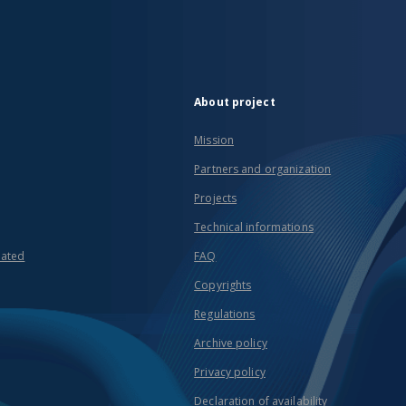
About project
Mission
Partners and organization
Projects
Technical informations
eated
FAQ
Copyrights
Regulations
Archive policy
Privacy policy
Declaration of availability