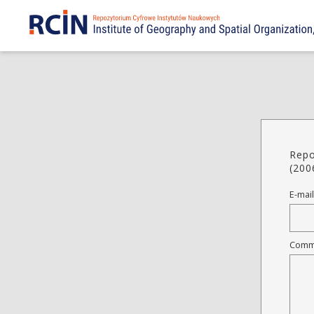
Repo
(200
E-mail
Comm