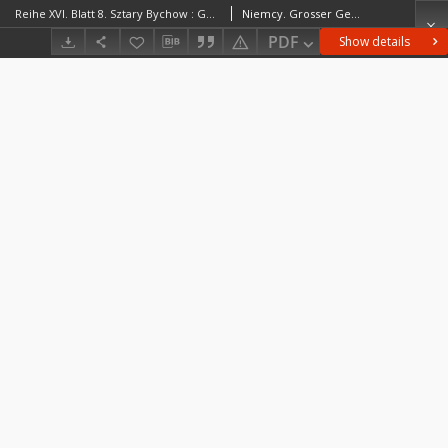
Reihe XVI. Blatt 8. Sztary Bychow : Gouvernement Mohilew u. Minsk
Niemcy. Grosser Generalstab. Kartographische Abteilung. Redaktor
PDF
Show details