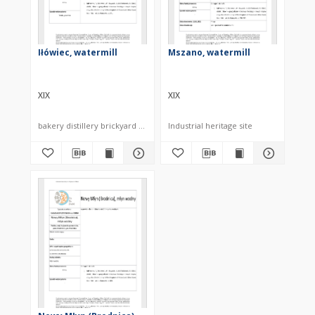
Iłówiec, watermill
Mszano, watermill
XIX
XIX
bakery distillery brickyard sawmill
Industrial heritage site