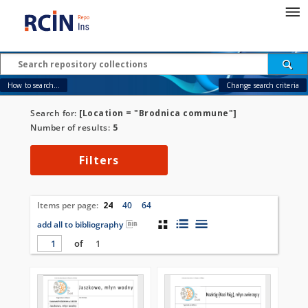
How to search...
Change search criteria
Search for:
[Location = "Brodnica commune"]
Number of results:
5
Filters
Items per page:
24
40
64
add all to bibliography
of
1