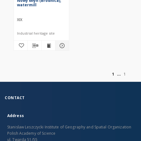
Nowy Młyn (Brodnica),
watermill
XIX
Industrial heritage site
of
1
1
CONTACT
Address
Stanislaw Leszczycki Institute of Geography and Spatial Organization
Polish Academy of Science
ul. Twarda 51/55