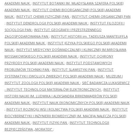
AKADEMII NAUK
;
INSTYTUT BOTANIKI IM. WŁADYSŁAWA SZAFERA POLSKIEJ
AKADEMII NAUK
;
INSTYTUT CHEMII BIOORGANICZNEJ POLSKIEJ AKADEMII
NAUK
;
INSTYTUT CHEMII FIZYCZNEJ PAN
;
INSTYTUT CHEMII ORGANICZNEJ PAN
;
INSTYTUT DENDROLOGII POLSKIEJ AKADEMII NAUK
;
INSTYTUT FILOZOFII I
SOCJOLOGII PAN
;
INSTYTUT GEOGRAFII I PRZESTRZENNEGO
ZAGOSPODAROWANIA PAN
;
INSTYTUT HISTORII im. TADEUSZA MANTEUFFLA
POLSKIEJ AKADEMII NAUK
;
INSTYTUT JĘZYKA POLSKIEGO POLSKIEJ AKADEMII
NAUK
;
INSTYTUT MEDYCYNY DOŚWIADCZALNEJ I KLINICZNEJ IM.MIROSŁAWA
MOSSAKOWSKIEGO POLSKIEJ AKADEMII NAUK
;
INSTYTUT OCHRONY
PRZYRODY POLSKIEJ AKADEMII NAUK
;
INSTYTUT PODSTAWOWYCH
PROBLEMÓW TECHNIKI PAN
;
INSTYTUT SLAWISTYKI PAN
;
INSTYTUT
SYSTEMATYKI I EWOLUCJI ZWIERZĄT POLSKIEJ AKADEMII NAUK
;
MUZEUM I
INSTYTUT ZOOLOGII POLSKIEJ AKADEMII NAUK
;
SIEĆ BADAWCZA ŁUKASIEWICZ
- INSTYTUT TECHNOLOGII MATERIAŁÓW ELEKTRONICZNYCH
;
INSTYTUT
HISTORII NAUKI IM. LUDWIKA I ALEKSANDRA BIRKENMAJERÓW POLSKIEJ
AKADEMII NAUK
;
INSTYTUT NAUK EKONOMICZNYCH POLSKIEJ AKADEMII NAUK
;
INSTYTUT ROZWOJU WSI I ROLNICTWA POLSKIEJ AKADEMII NAUK
;
INSTYTUT
BIOCYBERNETYKI I INŻYNIERII BIOMEDYCZNEJ IM. MACIEJA NAŁĘCZA POLSKIEJ
AKADEMII NAUK
;
INSTYTUT FIZYKI PAN
;
INSTYTUT TECHNOLOGII
BEZPIECZEŃSTWA „MORATEX”
;