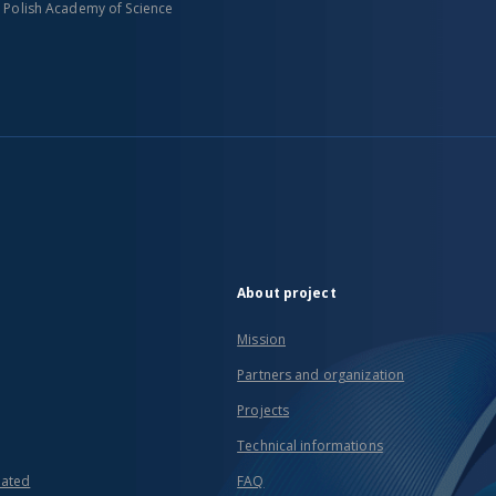
n Polish Academy of Science
About project
Mission
Partners and organization
Projects
Technical informations
eated
FAQ