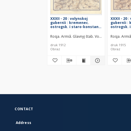
XXXII - 20 : volynskoj
XXXII - 20 :
gubernìi : kremenec.
gubernìi :
ostrogsk. i staro-konstant.
ostrogsk. 
uězdov
uězdov
Rosja. Armiâ. Glavnyj štab. Voenno-topografičesk
Rosja. Armiâ
druk 1912
druk 1915
Obraz
Obraz
CONTACT
Address