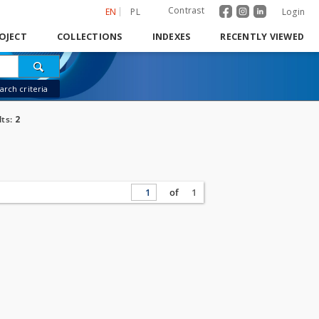
Contrast
EN
PL
Login
OJECT
COLLECTIONS
INDEXES
RECENTLY VIEWED
rch criteria
lts:
2
of
1