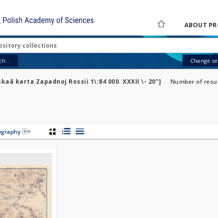
ABOUT PR
h...
Change sea
kaâ karta Zapadnoj Rossii 1\:84 000. XXXII \- 20"]
Number of resu
iography