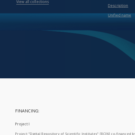
View all collections
Description
Unified name
FINANCING:
Project I
Project "Digital Repository of Scientific Institutes" [RCIN] co-financed b