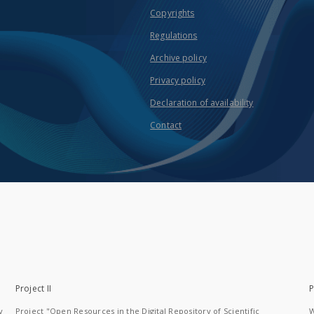
Copyrights
Regulations
Archive policy
Privacy policy
Declaration of availability
Contact
Project II
P
y
Project "Open Resources in the Digital Repository of Scientific
W