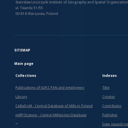
Stanislaw Leszczycki Institute of Geography and Spatial Organizatio
ul. Twarda 51/55
00-818 Warszawa, Poland
SITEMAP
Main page
Collections
Indexes
Publications of IGiPZ PAN and employees
Title
Library
Creator
CeBaDoM - Central Database of Mills in Poland
Contributor
millPOLstone - Central Millstones Database
Publisher
...
Date issued/cr