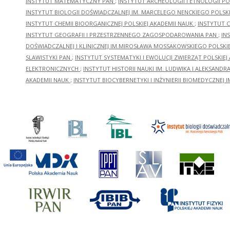
INSTYTUT MATEMATYCZNY PAN
;
INSTYTUT ARCHEOLOGII I ETNOLOGII PO
INSTYTUT BIOLOGII DOŚWIADCZALNEJ IM. MARCELEGO NENCKIEGO POLSKI
INSTYTUT CHEMII BIOORGANICZNEJ POLSKIEJ AKADEMII NAUK
;
INSTYTUT C
INSTYTUT GEOGRAFII I PRZESTRZENNEGO ZAGOSPODAROWANIA PAN
;
IN
DOŚWIADCZALNEJ I KLINICZNEJ IM.MIROSŁAWA MOSSAKOWSKIEGO POLSKI
SLAWISTYKI PAN
;
INSTYTUT SYSTEMATYKI I EWOLUCJI ZWIERZĄT POLSKIEJ
ELEKTRONICZNYCH
;
INSTYTUT HISTORII NAUKI IM. LUDWIKA I ALEKSAND
AKADEMII NAUK
;
INSTYTUT BIOCYBERNETYKI I INŻYNIERII BIOMEDYCZNEJ I