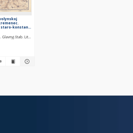
 volynskoj
 kremenec.
i staro-konstant.
ij otdel
. Glavnyj štab. Litografìâ kartografičeskago zavedenìâ. Wydawca
Rosja. Armiâ. Glavnyj štab. Litografìâ kartografičeskago zavedenìâ