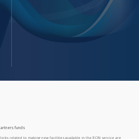
artners funds
orks related to making new facilities available in the RCIN service are