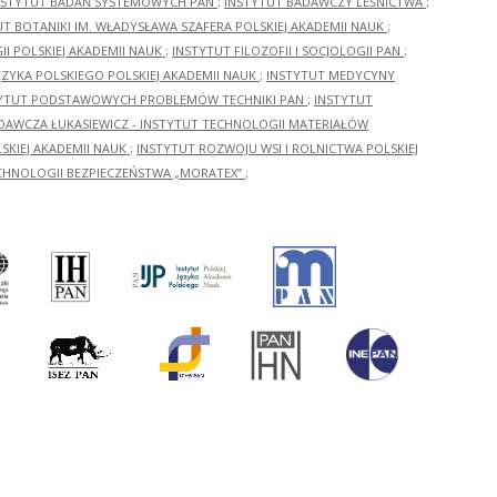
NSTYTUT BADAŃ SYSTEMOWYCH PAN
;
INSTYTUT BADAWCZY LEŚNICTWA
;
UT BOTANIKI IM. WŁADYSŁAWA SZAFERA POLSKIEJ AKADEMII NAUK
;
I POLSKIEJ AKADEMII NAUK
;
INSTYTUT FILOZOFII I SOCJOLOGII PAN
;
ĘZYKA POLSKIEGO POLSKIEJ AKADEMII NAUK
;
INSTYTUT MEDYCYNY
YTUT PODSTAWOWYCH PROBLEMÓW TECHNIKI PAN
;
INSTYTUT
ADAWCZA ŁUKASIEWICZ - INSTYTUT TECHNOLOGII MATERIAŁÓW
KIEJ AKADEMII NAUK
;
INSTYTUT ROZWOJU WSI I ROLNICTWA POLSKIEJ
CHNOLOGII BEZPIECZEŃSTWA „MORATEX”
;