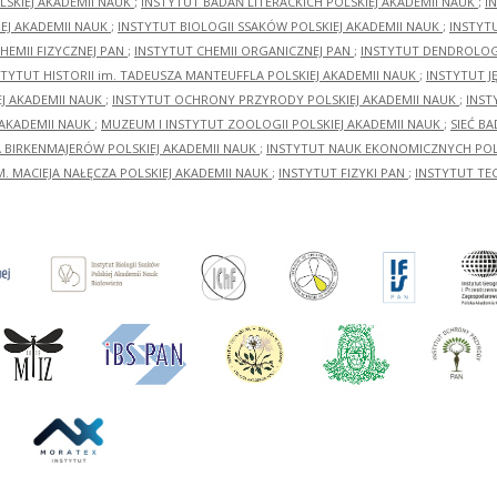
LSKIEJ AKADEMII NAUK
;
INSTYTUT BADAŃ LITERACKICH POLSKIEJ AKADEMII NAUK
;
I
EJ AKADEMII NAUK
;
INSTYTUT BIOLOGII SSAKÓW POLSKIEJ AKADEMII NAUK
;
INSTYT
HEMII FIZYCZNEJ PAN
;
INSTYTUT CHEMII ORGANICZNEJ PAN
;
INSTYTUT DENDROLOGI
STYTUT HISTORII im. TADEUSZA MANTEUFFLA POLSKIEJ AKADEMII NAUK
;
INSTYTUT J
EJ AKADEMII NAUK
;
INSTYTUT OCHRONY PRZYRODY POLSKIEJ AKADEMII NAUK
;
INST
 AKADEMII NAUK
;
MUZEUM I INSTYTUT ZOOLOGII POLSKIEJ AKADEMII NAUK
;
SIEĆ B
RA BIRKENMAJERÓW POLSKIEJ AKADEMII NAUK
;
INSTYTUT NAUK EKONOMICZNYCH POLS
M. MACIEJA NAŁĘCZA POLSKIEJ AKADEMII NAUK
;
INSTYTUT FIZYKI PAN
;
INSTYTUT TE