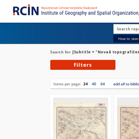
How to searc
Search for:
[Subtitle = "Novaâ topografičes
Filters
Items per page:
24
40
64
add all to bibl