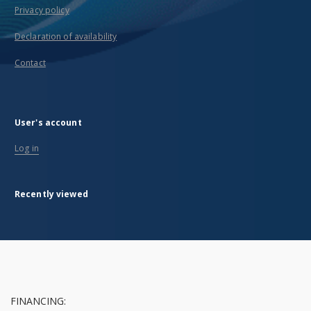
Privacy policy
Declaration of availability
Contact
User's account
Log in
Recently viewed
FINANCING: