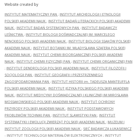
Website created by
INSTYTUT MATEMATYCZNY PAN
;
INSTYTUT ARCHEOLOGII I ETNOLOGII
POLSKIEJ AKADEMII NAUK
;
INSTYTUT BADAŃ LITERACKICH POLSKIEJ AKADEMII
NAUK
;
INSTYTUT BADAŃ SYSTEMOWYCH PAN
;
INSTYTUT BADAWCZY
LEŚNICTWA
;
INSTYTUT BIOLOGII DOŚWIADCZALNEJ IM. MARCELEGO
NENCKIEGO POLSKIEJ AKADEMII NAUK
;
INSTYTUT BIOLOGII SSAKÓW POLSKIEJ
AKADEMII NAUK
;
INSTYTUT BOTANIKI IM. WŁADYSŁAWA SZAFERA POLSKIEJ
AKADEMII NAUK
;
INSTYTUT CHEMII BIOORGANICZNEJ POLSKIEJ AKADEMII
NAUK
;
INSTYTUT CHEMII FIZYCZNEJ PAN
;
INSTYTUT CHEMII ORGANICZNEJ PAN
;
INSTYTUT DENDROLOGII POLSKIEJ AKADEMII NAUK
;
INSTYTUT FILOZOFII I
SOCJOLOGII PAN
;
INSTYTUT GEOGRAFII I PRZESTRZENNEGO
ZAGOSPODAROWANIA PAN
;
INSTYTUT HISTORII im. TADEUSZA MANTEUFFLA
POLSKIEJ AKADEMII NAUK
;
INSTYTUT JĘZYKA POLSKIEGO POLSKIEJ AKADEMII
NAUK
;
INSTYTUT MEDYCYNY DOŚWIADCZALNEJ I KLINICZNEJ IM.MIROSŁAWA
MOSSAKOWSKIEGO POLSKIEJ AKADEMII NAUK
;
INSTYTUT OCHRONY
PRZYRODY POLSKIEJ AKADEMII NAUK
;
INSTYTUT PODSTAWOWYCH
PROBLEMÓW TECHNIKI PAN
;
INSTYTUT SLAWISTYKI PAN
;
INSTYTUT
SYSTEMATYKI I EWOLUCJI ZWIERZĄT POLSKIEJ AKADEMII NAUK
;
MUZEUM I
INSTYTUT ZOOLOGII POLSKIEJ AKADEMII NAUK
;
SIEĆ BADAWCZA ŁUKASIEWICZ
- INSTYTUT TECHNOLOGII MATERIAŁÓW ELEKTRONICZNYCH
;
INSTYTUT