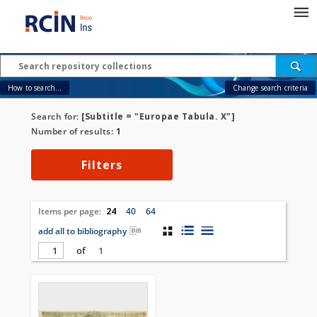
How to search...
Change search criteria
Search for:
[Subtitle = "Europae Tabula. X"]
Number of results:
1
Filters
Items per page:
24
40
64
add all to bibliography
of
1