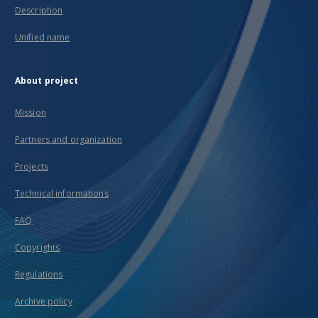
Description
Unified name
About project
Mission
Partners and organization
Projects
Technical informations
FAQ
Copyrights
Regulations
Archive policy