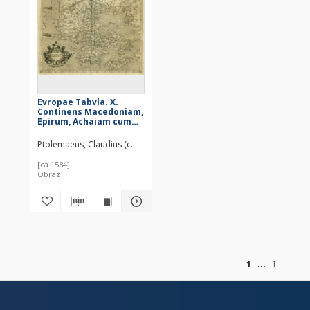
Evropae Tabvla. X.
Continens Macedoniam,
Epirum, Achaiam cum
Eubœa insula,
Peloponnesum &
Ptolemaeus, Claudius (c. 100 – c. 178)
Cretam insulam
[ca 1584]
Obraz
of
1
1