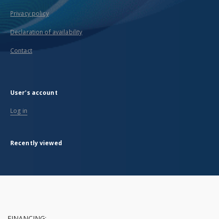
Privacy policy
Declaration of availability
Contact
User's account
Log in
Recently viewed
FINANCING: