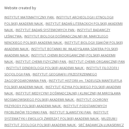
Website created by
INSTYTUT MATEMATYCZNY PAN
;
INSTYTUT ARCHEOLOGII I ETNOLOGII
POLSKIEJ AKADEMII NAUK
;
INSTYTUT BADAŃ LITERACKICH POLSKIEJ AKADEMII
NAUK
;
INSTYTUT BADAŃ SYSTEMOWYCH PAN
;
INSTYTUT BADAWCZY
LEŚNICTWA
;
INSTYTUT BIOLOGII DOŚWIADCZALNEJ IM. MARCELEGO
NENCKIEGO POLSKIEJ AKADEMII NAUK
;
INSTYTUT BIOLOGII SSAKÓW POLSKIEJ
AKADEMII NAUK
;
INSTYTUT BOTANIKI IM. WŁADYSŁAWA SZAFERA POLSKIEJ
AKADEMII NAUK
;
INSTYTUT CHEMII BIOORGANICZNEJ POLSKIEJ AKADEMII
NAUK
;
INSTYTUT CHEMII FIZYCZNEJ PAN
;
INSTYTUT CHEMII ORGANICZNEJ PAN
;
INSTYTUT DENDROLOGII POLSKIEJ AKADEMII NAUK
;
INSTYTUT FILOZOFII I
SOCJOLOGII PAN
;
INSTYTUT GEOGRAFII I PRZESTRZENNEGO
ZAGOSPODAROWANIA PAN
;
INSTYTUT HISTORII im. TADEUSZA MANTEUFFLA
POLSKIEJ AKADEMII NAUK
;
INSTYTUT JĘZYKA POLSKIEGO POLSKIEJ AKADEMII
NAUK
;
INSTYTUT MEDYCYNY DOŚWIADCZALNEJ I KLINICZNEJ IM.MIROSŁAWA
MOSSAKOWSKIEGO POLSKIEJ AKADEMII NAUK
;
INSTYTUT OCHRONY
PRZYRODY POLSKIEJ AKADEMII NAUK
;
INSTYTUT PODSTAWOWYCH
PROBLEMÓW TECHNIKI PAN
;
INSTYTUT SLAWISTYKI PAN
;
INSTYTUT
SYSTEMATYKI I EWOLUCJI ZWIERZĄT POLSKIEJ AKADEMII NAUK
;
MUZEUM I
INSTYTUT ZOOLOGII POLSKIEJ AKADEMII NAUK
;
SIEĆ BADAWCZA ŁUKASIEWICZ