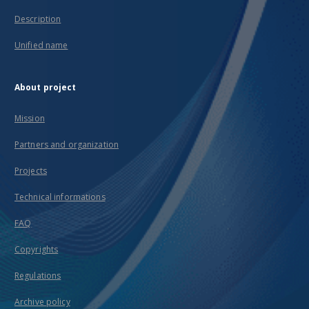
Description
Unified name
About project
Mission
Partners and organization
Projects
Technical informations
FAQ
Copyrights
Regulations
Archive policy