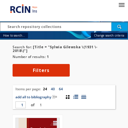
How to search...
Change search criteria
Search for:
[Title = "Sylwia Gilewska \(1931 \-
2018\)"]
Number of results:
1
Filters
Items per page:
24
40
64
add all to bibliography
of
1