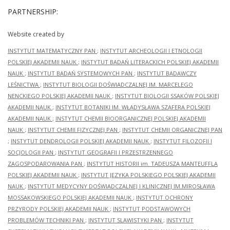
PARTNERSHIP:
Website created by
INSTYTUT MATEMATYCZNY PAN
;
INSTYTUT ARCHEOLOGII I ETNOLOGII
POLSKIEJ AKADEMII NAUK
;
INSTYTUT BADAŃ LITERACKICH POLSKIEJ AKADEMII
NAUK
;
INSTYTUT BADAŃ SYSTEMOWYCH PAN
;
INSTYTUT BADAWCZY
LEŚNICTWA
;
INSTYTUT BIOLOGII DOŚWIADCZALNEJ IM. MARCELEGO
NENCKIEGO POLSKIEJ AKADEMII NAUK
;
INSTYTUT BIOLOGII SSAKÓW POLSKIEJ
AKADEMII NAUK
;
INSTYTUT BOTANIKI IM. WŁADYSŁAWA SZAFERA POLSKIEJ
AKADEMII NAUK
;
INSTYTUT CHEMII BIOORGANICZNEJ POLSKIEJ AKADEMII
NAUK
;
INSTYTUT CHEMII FIZYCZNEJ PAN
;
INSTYTUT CHEMII ORGANICZNEJ PAN
;
INSTYTUT DENDROLOGII POLSKIEJ AKADEMII NAUK
;
INSTYTUT FILOZOFII I
SOCJOLOGII PAN
;
INSTYTUT GEOGRAFII I PRZESTRZENNEGO
ZAGOSPODAROWANIA PAN
;
INSTYTUT HISTORII im. TADEUSZA MANTEUFFLA
POLSKIEJ AKADEMII NAUK
;
INSTYTUT JĘZYKA POLSKIEGO POLSKIEJ AKADEMII
NAUK
;
INSTYTUT MEDYCYNY DOŚWIADCZALNEJ I KLINICZNEJ IM.MIROSŁAWA
MOSSAKOWSKIEGO POLSKIEJ AKADEMII NAUK
;
INSTYTUT OCHRONY
PRZYRODY POLSKIEJ AKADEMII NAUK
;
INSTYTUT PODSTAWOWYCH
PROBLEMÓW TECHNIKI PAN
;
INSTYTUT SLAWISTYKI PAN
;
INSTYTUT