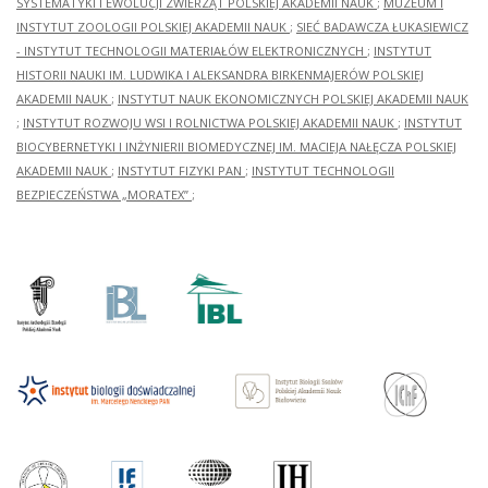
SYSTEMATYKI I EWOLUCJI ZWIERZĄT POLSKIEJ AKADEMII NAUK
;
MUZEUM I
INSTYTUT ZOOLOGII POLSKIEJ AKADEMII NAUK
;
SIEĆ BADAWCZA ŁUKASIEWICZ
- INSTYTUT TECHNOLOGII MATERIAŁÓW ELEKTRONICZNYCH
;
INSTYTUT
HISTORII NAUKI IM. LUDWIKA I ALEKSANDRA BIRKENMAJERÓW POLSKIEJ
AKADEMII NAUK
;
INSTYTUT NAUK EKONOMICZNYCH POLSKIEJ AKADEMII NAUK
;
INSTYTUT ROZWOJU WSI I ROLNICTWA POLSKIEJ AKADEMII NAUK
;
INSTYTUT
BIOCYBERNETYKI I INŻYNIERII BIOMEDYCZNEJ IM. MACIEJA NAŁĘCZA POLSKIEJ
AKADEMII NAUK
;
INSTYTUT FIZYKI PAN
;
INSTYTUT TECHNOLOGII
BEZPIECZEŃSTWA „MORATEX”
;