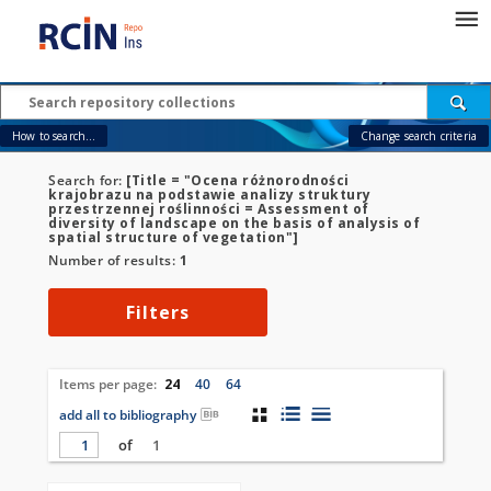
How to search...
Change search criteria
Search for:
[Title = "Ocena różnorodności
krajobrazu na podstawie analizy struktury
przestrzennej roślinności = Assessment of
diversity of landscape on the basis of analysis of
spatial structure of vegetation"]
Number of results:
1
Filters
Items per page:
24
40
64
add all to bibliography
of
1