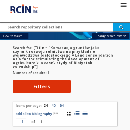
How to search...
Change search criteria
Search for:
[Title = "Komasacja gruntów jako
czynnik rozwoju rolnictwa na przykładzie
województwa białostockiego = Land consolidation
as a factor stimulating the development of
agriculture \: a case\-stydy of Białystok
voivodship"]
Number of results:
1
Filters
Items per page:
24
40
64
add all to bibliography
of
1