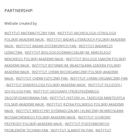
PARTNERSHIP:
Website created by
INSTYTUT MATEMATYCZNY PAN
;
INSTYTUT ARCHEOLOGII I ETNOLOGII
POLSKIEJ AKADEMII NAUK
;
INSTYTUT BADAŃ LITERACKICH POLSKIEJ AKADEMII
NAUK
;
INSTYTUT BADAŃ SYSTEMOWYCH PAN
;
INSTYTUT BADAWCZY
LEŚNICTWA
;
INSTYTUT BIOLOGII DOŚWIADCZALNEJ IM. MARCELEGO
NENCKIEGO POLSKIEJ AKADEMII NAUK
;
INSTYTUT BIOLOGII SSAKÓW POLSKIEJ
AKADEMII NAUK
;
INSTYTUT BOTANIKI IM. WŁADYSŁAWA SZAFERA POLSKIEJ
AKADEMII NAUK
;
INSTYTUT CHEMII BIOORGANICZNEJ POLSKIEJ AKADEMII
NAUK
;
INSTYTUT CHEMII FIZYCZNEJ PAN
;
INSTYTUT CHEMII ORGANICZNEJ PAN
;
INSTYTUT DENDROLOGII POLSKIEJ AKADEMII NAUK
;
INSTYTUT FILOZOFII I
SOCJOLOGII PAN
;
INSTYTUT GEOGRAFII I PRZESTRZENNEGO
ZAGOSPODAROWANIA PAN
;
INSTYTUT HISTORII im. TADEUSZA MANTEUFFLA
POLSKIEJ AKADEMII NAUK
;
INSTYTUT JĘZYKA POLSKIEGO POLSKIEJ AKADEMII
NAUK
;
INSTYTUT MEDYCYNY DOŚWIADCZALNEJ I KLINICZNEJ IM.MIROSŁAWA
MOSSAKOWSKIEGO POLSKIEJ AKADEMII NAUK
;
INSTYTUT OCHRONY
PRZYRODY POLSKIEJ AKADEMII NAUK
;
INSTYTUT PODSTAWOWYCH
PROBLEMÓW TECHNIKI PAN
;
INSTYTUT SLAWISTYKI PAN
;
INSTYTUT