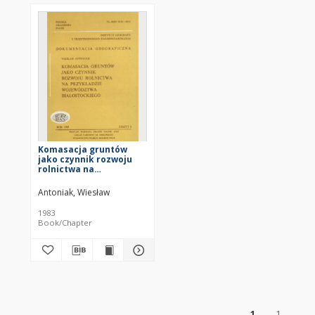
Komasacja gruntów
jako czynnik rozwoju
rolnictwa na
przykładzie
województwa
Antoniak, Wiesław
białostockiego = Land
consolidation as a
1983
factor stimulating the
Book/Chapter
development of
agriculture : a case-
stydy of Białystok
voivodship
of
1
1