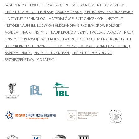
SYSTEMATYKI I EWOLUCJI ZWIERZĄT POLSKIEJ AKADEMII NAUK
;
MUZEUM I
INSTYTUT ZOOLOGII POLSKIEJ AKADEMII NAUK
;
SIEĆ BADAWCZA ŁUKASIEWICZ
- INSTYTUT TECHNOLOGII MATERIAŁÓW ELEKTRONICZNYCH
;
INSTYTUT
HISTORII NAUKI IM. LUDWIKA I ALEKSANDRA BIRKENMAJERÓW POLSKIEJ
AKADEMII NAUK
;
INSTYTUT NAUK EKONOMICZNYCH POLSKIEJ AKADEMII NAUK
;
INSTYTUT ROZWOJU WSI I ROLNICTWA POLSKIEJ AKADEMII NAUK
;
INSTYTUT
BIOCYBERNETYKI I INŻYNIERII BIOMEDYCZNEJ IM. MACIEJA NAŁĘCZA POLSKIEJ
AKADEMII NAUK
;
INSTYTUT FIZYKI PAN
;
INSTYTUT TECHNOLOGII
BEZPIECZEŃSTWA „MORATEX”
;