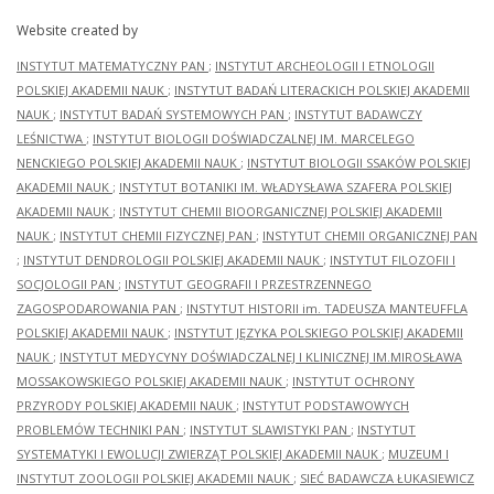
Website created by
INSTYTUT MATEMATYCZNY PAN
;
INSTYTUT ARCHEOLOGII I ETNOLOGII
POLSKIEJ AKADEMII NAUK
;
INSTYTUT BADAŃ LITERACKICH POLSKIEJ AKADEMII
NAUK
;
INSTYTUT BADAŃ SYSTEMOWYCH PAN
;
INSTYTUT BADAWCZY
LEŚNICTWA
;
INSTYTUT BIOLOGII DOŚWIADCZALNEJ IM. MARCELEGO
NENCKIEGO POLSKIEJ AKADEMII NAUK
;
INSTYTUT BIOLOGII SSAKÓW POLSKIEJ
AKADEMII NAUK
;
INSTYTUT BOTANIKI IM. WŁADYSŁAWA SZAFERA POLSKIEJ
AKADEMII NAUK
;
INSTYTUT CHEMII BIOORGANICZNEJ POLSKIEJ AKADEMII
NAUK
;
INSTYTUT CHEMII FIZYCZNEJ PAN
;
INSTYTUT CHEMII ORGANICZNEJ PAN
;
INSTYTUT DENDROLOGII POLSKIEJ AKADEMII NAUK
;
INSTYTUT FILOZOFII I
SOCJOLOGII PAN
;
INSTYTUT GEOGRAFII I PRZESTRZENNEGO
ZAGOSPODAROWANIA PAN
;
INSTYTUT HISTORII im. TADEUSZA MANTEUFFLA
POLSKIEJ AKADEMII NAUK
;
INSTYTUT JĘZYKA POLSKIEGO POLSKIEJ AKADEMII
NAUK
;
INSTYTUT MEDYCYNY DOŚWIADCZALNEJ I KLINICZNEJ IM.MIROSŁAWA
MOSSAKOWSKIEGO POLSKIEJ AKADEMII NAUK
;
INSTYTUT OCHRONY
PRZYRODY POLSKIEJ AKADEMII NAUK
;
INSTYTUT PODSTAWOWYCH
PROBLEMÓW TECHNIKI PAN
;
INSTYTUT SLAWISTYKI PAN
;
INSTYTUT
SYSTEMATYKI I EWOLUCJI ZWIERZĄT POLSKIEJ AKADEMII NAUK
;
MUZEUM I
INSTYTUT ZOOLOGII POLSKIEJ AKADEMII NAUK
;
SIEĆ BADAWCZA ŁUKASIEWICZ