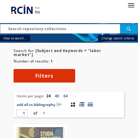
How to search...
Change search criteria
Search for:
[Subject and Keywords = "labor
market"]
Number of results:
1
Filters
Items per page:
24
40
64
add all to bibliography
of
1