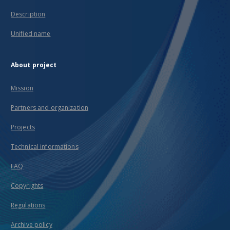
Description
Unified name
About project
Mission
Partners and organization
Projects
Technical informations
FAQ
Copyrights
Regulations
Archive policy