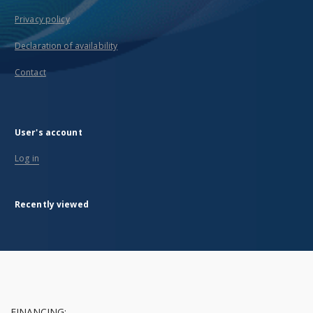
Privacy policy
Declaration of availability
Contact
User's account
Log in
Recently viewed
FINANCING: