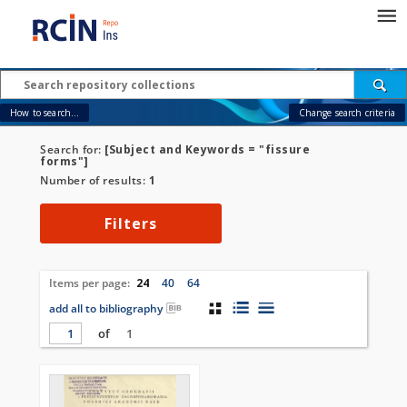
How to search...
Change search criteria
Search for:
[Subject and Keywords = "fissure
forms"]
Number of results:
1
Filters
Items per page:
24
40
64
add all to bibliography
of
1