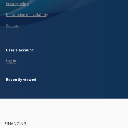
Privacy policy
Declaration of availability
Contact
User's account
Log in
Recently viewed
FINANCING: