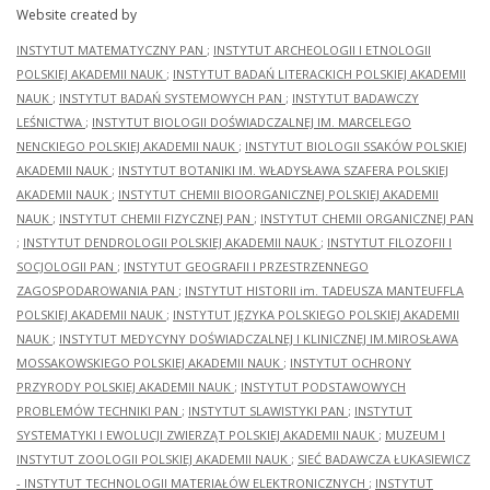
Website created by
INSTYTUT MATEMATYCZNY PAN
;
INSTYTUT ARCHEOLOGII I ETNOLOGII
POLSKIEJ AKADEMII NAUK
;
INSTYTUT BADAŃ LITERACKICH POLSKIEJ AKADEMII
NAUK
;
INSTYTUT BADAŃ SYSTEMOWYCH PAN
;
INSTYTUT BADAWCZY
LEŚNICTWA
;
INSTYTUT BIOLOGII DOŚWIADCZALNEJ IM. MARCELEGO
NENCKIEGO POLSKIEJ AKADEMII NAUK
;
INSTYTUT BIOLOGII SSAKÓW POLSKIEJ
AKADEMII NAUK
;
INSTYTUT BOTANIKI IM. WŁADYSŁAWA SZAFERA POLSKIEJ
AKADEMII NAUK
;
INSTYTUT CHEMII BIOORGANICZNEJ POLSKIEJ AKADEMII
NAUK
;
INSTYTUT CHEMII FIZYCZNEJ PAN
;
INSTYTUT CHEMII ORGANICZNEJ PAN
;
INSTYTUT DENDROLOGII POLSKIEJ AKADEMII NAUK
;
INSTYTUT FILOZOFII I
SOCJOLOGII PAN
;
INSTYTUT GEOGRAFII I PRZESTRZENNEGO
ZAGOSPODAROWANIA PAN
;
INSTYTUT HISTORII im. TADEUSZA MANTEUFFLA
POLSKIEJ AKADEMII NAUK
;
INSTYTUT JĘZYKA POLSKIEGO POLSKIEJ AKADEMII
NAUK
;
INSTYTUT MEDYCYNY DOŚWIADCZALNEJ I KLINICZNEJ IM.MIROSŁAWA
MOSSAKOWSKIEGO POLSKIEJ AKADEMII NAUK
;
INSTYTUT OCHRONY
PRZYRODY POLSKIEJ AKADEMII NAUK
;
INSTYTUT PODSTAWOWYCH
PROBLEMÓW TECHNIKI PAN
;
INSTYTUT SLAWISTYKI PAN
;
INSTYTUT
SYSTEMATYKI I EWOLUCJI ZWIERZĄT POLSKIEJ AKADEMII NAUK
;
MUZEUM I
INSTYTUT ZOOLOGII POLSKIEJ AKADEMII NAUK
;
SIEĆ BADAWCZA ŁUKASIEWICZ
- INSTYTUT TECHNOLOGII MATERIAŁÓW ELEKTRONICZNYCH
;
INSTYTUT