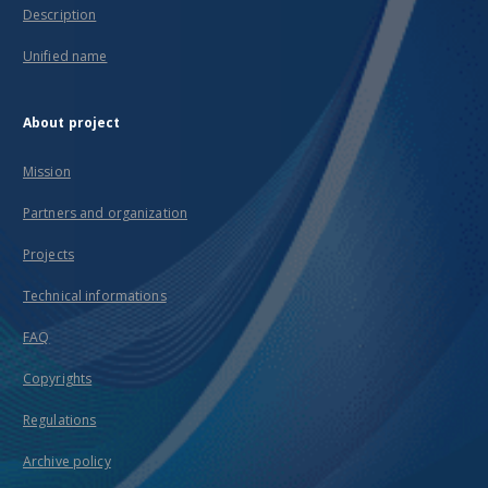
Description
Unified name
About project
Mission
Partners and organization
Projects
Technical informations
FAQ
Copyrights
Regulations
Archive policy