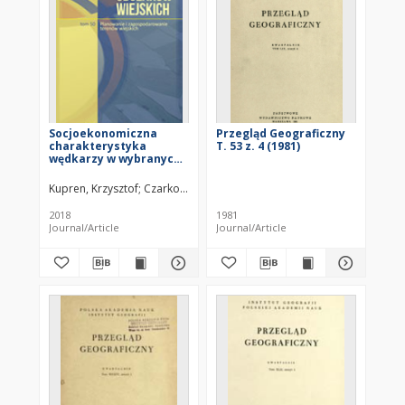
Socjoekonomiczna
Przegląd Geograficzny
charakterystyka
T. 53 z. 4 (1981)
wędkarzy w wybranych
powiatach
województwa
Kupren, Krzysztof
Czarkowski, Tomasz Kajetan
Hakuć-Błażowska, An
warmińsko-
mazurskiego = Socio-
2018
1981
economic
Journal/Article
Journal/Article
characteristics of
anglers in selected
counties of the
Warmińsko-Mazurskie
Voivodeship