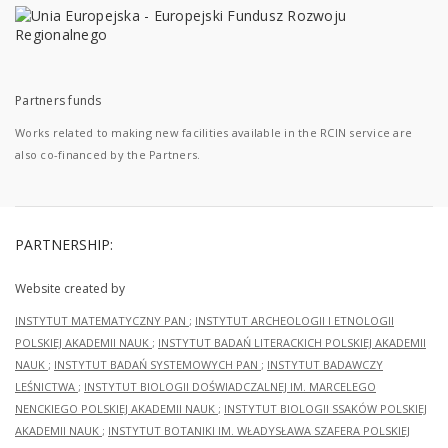
Partners funds
Works related to making new facilities available in the RCIN service are
also co-financed by the Partners.
PARTNERSHIP:
Website created by
INSTYTUT MATEMATYCZNY PAN
;
INSTYTUT ARCHEOLOGII I ETNOLOGII
POLSKIEJ AKADEMII NAUK
;
INSTYTUT BADAŃ LITERACKICH POLSKIEJ AKADEMII
NAUK
;
INSTYTUT BADAŃ SYSTEMOWYCH PAN
;
INSTYTUT BADAWCZY
LEŚNICTWA
;
INSTYTUT BIOLOGII DOŚWIADCZALNEJ IM. MARCELEGO
NENCKIEGO POLSKIEJ AKADEMII NAUK
;
INSTYTUT BIOLOGII SSAKÓW POLSKIEJ
AKADEMII NAUK
;
INSTYTUT BOTANIKI IM. WŁADYSŁAWA SZAFERA POLSKIEJ