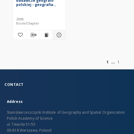
badawcze geografii
polskiej - geografia
człowieka
2008
Book/Chapter
of
1
1
CONTACT
Address
Stanislaw Leszczycki Institute of Geography and Spatial Organization
Polish Academy of Science
ul. Twarda 51/55
00-818 Warszawa, Poland