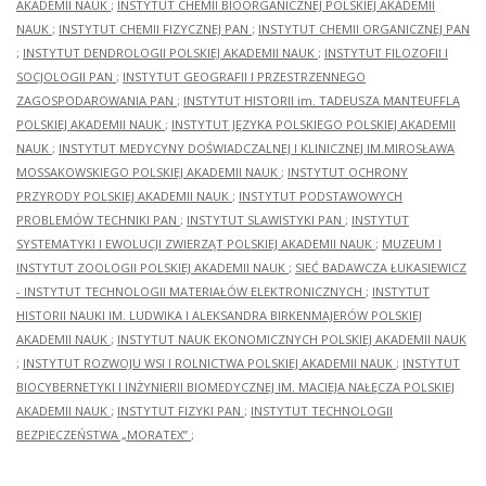
AKADEMII NAUK
;
INSTYTUT CHEMII BIOORGANICZNEJ POLSKIEJ AKADEMII
NAUK
;
INSTYTUT CHEMII FIZYCZNEJ PAN
;
INSTYTUT CHEMII ORGANICZNEJ PAN
;
INSTYTUT DENDROLOGII POLSKIEJ AKADEMII NAUK
;
INSTYTUT FILOZOFII I
SOCJOLOGII PAN
;
INSTYTUT GEOGRAFII I PRZESTRZENNEGO
ZAGOSPODAROWANIA PAN
;
INSTYTUT HISTORII im. TADEUSZA MANTEUFFLA
POLSKIEJ AKADEMII NAUK
;
INSTYTUT JĘZYKA POLSKIEGO POLSKIEJ AKADEMII
NAUK
;
INSTYTUT MEDYCYNY DOŚWIADCZALNEJ I KLINICZNEJ IM.MIROSŁAWA
MOSSAKOWSKIEGO POLSKIEJ AKADEMII NAUK
;
INSTYTUT OCHRONY
PRZYRODY POLSKIEJ AKADEMII NAUK
;
INSTYTUT PODSTAWOWYCH
PROBLEMÓW TECHNIKI PAN
;
INSTYTUT SLAWISTYKI PAN
;
INSTYTUT
SYSTEMATYKI I EWOLUCJI ZWIERZĄT POLSKIEJ AKADEMII NAUK
;
MUZEUM I
INSTYTUT ZOOLOGII POLSKIEJ AKADEMII NAUK
;
SIEĆ BADAWCZA ŁUKASIEWICZ
- INSTYTUT TECHNOLOGII MATERIAŁÓW ELEKTRONICZNYCH
;
INSTYTUT
HISTORII NAUKI IM. LUDWIKA I ALEKSANDRA BIRKENMAJERÓW POLSKIEJ
AKADEMII NAUK
;
INSTYTUT NAUK EKONOMICZNYCH POLSKIEJ AKADEMII NAUK
;
INSTYTUT ROZWOJU WSI I ROLNICTWA POLSKIEJ AKADEMII NAUK
;
INSTYTUT
BIOCYBERNETYKI I INŻYNIERII BIOMEDYCZNEJ IM. MACIEJA NAŁĘCZA POLSKIEJ
AKADEMII NAUK
;
INSTYTUT FIZYKI PAN
;
INSTYTUT TECHNOLOGII
BEZPIECZEŃSTWA „MORATEX”
;