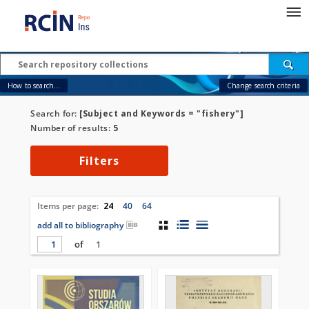
How to search...
Change search criteria
Search for:
[Subject and Keywords = "fishery"]
Number of results:
5
Filters
Items per page:
24
40
64
add all to bibliography
of
1