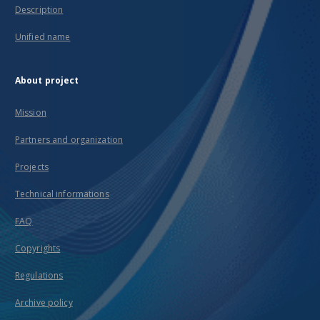
Description
Unified name
About project
Mission
Partners and organization
Projects
Technical informations
FAQ
Copyrights
Regulations
Archive policy