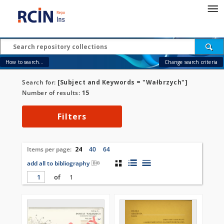
How to search...
Change search criteria
Search for:
[Subject and Keywords = "Wałbrzych"]
Number of results:
15
Filters
Items per page:
24
40
64
add all to bibliography
of
1