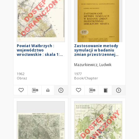
Powiat Wałbrzych :
Zastosowanie metody
województwo
symulacji w badaniu
wrocławskie : skala 1:25
zmian przestrzennej
000
struktury miasta : na
przykładzie Wałbrzycha
Mazurkiewicz, Ludwik
= Simulation technique
as applied to the study
1962
1977
changes in urban
Obraz
Book/Chapter
spatial structure