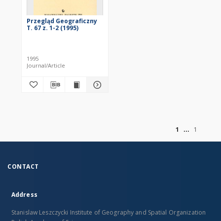
Przegląd Geograficzny
T. 67 z. 1-2 (1995)
1995
Journal/Article
of
1
1
CONTACT
Address
Stanislaw Leszczycki Institute of Geography and Spatial Organization