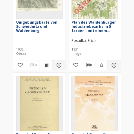
Umgebungskarte von
Plan des Waldenburger
Schweidnitz und
Industriebezirks in 5
Waldenburg
farben : mit einem
Wegweiser der
Strassen, Behörden und
Postulka, Erich
Wohlfahrtseinrichtungen
1932
1931
Obraz
Image