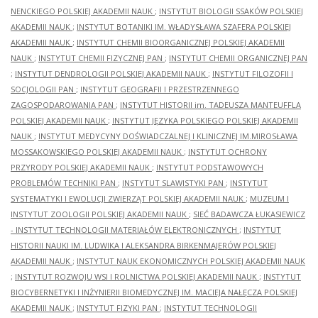
NENCKIEGO POLSKIEJ AKADEMII NAUK
;
INSTYTUT BIOLOGII SSAKÓW POLSKIEJ
AKADEMII NAUK
;
INSTYTUT BOTANIKI IM. WŁADYSŁAWA SZAFERA POLSKIEJ
AKADEMII NAUK
;
INSTYTUT CHEMII BIOORGANICZNEJ POLSKIEJ AKADEMII
NAUK
;
INSTYTUT CHEMII FIZYCZNEJ PAN
;
INSTYTUT CHEMII ORGANICZNEJ PAN
;
INSTYTUT DENDROLOGII POLSKIEJ AKADEMII NAUK
;
INSTYTUT FILOZOFII I
SOCJOLOGII PAN
;
INSTYTUT GEOGRAFII I PRZESTRZENNEGO
ZAGOSPODAROWANIA PAN
;
INSTYTUT HISTORII im. TADEUSZA MANTEUFFLA
POLSKIEJ AKADEMII NAUK
;
INSTYTUT JĘZYKA POLSKIEGO POLSKIEJ AKADEMII
NAUK
;
INSTYTUT MEDYCYNY DOŚWIADCZALNEJ I KLINICZNEJ IM.MIROSŁAWA
MOSSAKOWSKIEGO POLSKIEJ AKADEMII NAUK
;
INSTYTUT OCHRONY
PRZYRODY POLSKIEJ AKADEMII NAUK
;
INSTYTUT PODSTAWOWYCH
PROBLEMÓW TECHNIKI PAN
;
INSTYTUT SLAWISTYKI PAN
;
INSTYTUT
SYSTEMATYKI I EWOLUCJI ZWIERZĄT POLSKIEJ AKADEMII NAUK
;
MUZEUM I
INSTYTUT ZOOLOGII POLSKIEJ AKADEMII NAUK
;
SIEĆ BADAWCZA ŁUKASIEWICZ
- INSTYTUT TECHNOLOGII MATERIAŁÓW ELEKTRONICZNYCH
;
INSTYTUT
HISTORII NAUKI IM. LUDWIKA I ALEKSANDRA BIRKENMAJERÓW POLSKIEJ
AKADEMII NAUK
;
INSTYTUT NAUK EKONOMICZNYCH POLSKIEJ AKADEMII NAUK
;
INSTYTUT ROZWOJU WSI I ROLNICTWA POLSKIEJ AKADEMII NAUK
;
INSTYTUT
BIOCYBERNETYKI I INŻYNIERII BIOMEDYCZNEJ IM. MACIEJA NAŁĘCZA POLSKIEJ
AKADEMII NAUK
;
INSTYTUT FIZYKI PAN
;
INSTYTUT TECHNOLOGII