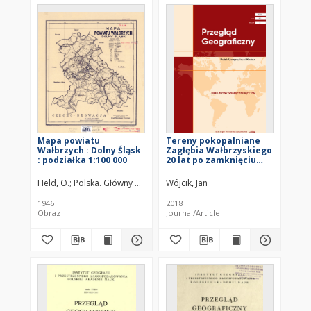
Mapa powiatu
Tereny pokopalniane
Wałbrzych : Dolny Śląsk
Zagłębia Wałbrzyskiego
: podziałka 1:100 000
20 lat po zamknięciu
kopalń węgla = Former
mining areas of the
Held, O.
Polska. Główny Urząd Pomiarów Kraju. Wydawca
Wójcik, Jan
Województ
Wałbrzych Basin 20
years after mine
1946
2018
closures
Obraz
Journal/Article