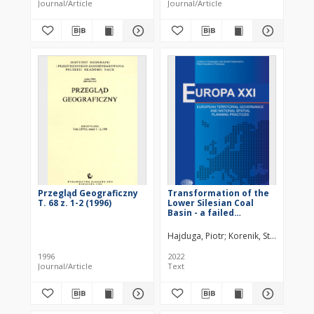
Journal/Article
Journal/Article
Przegląd Geograficzny
Transformation of the
T. 68 z. 1-2 (1996)
Lower Silesian Coal
Basin - a failed
experiment
Hajduga, Piotr
Korenik, Stanisław
Ko
1996
2022
Journal/Article
Text