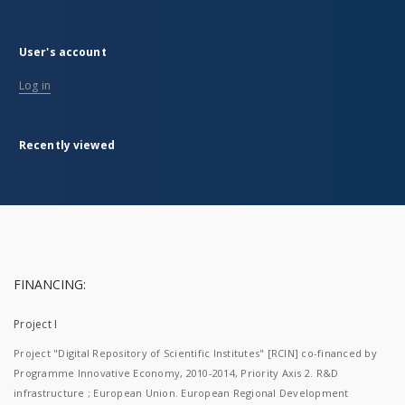
User's account
Log in
Recently viewed
FINANCING:
Project I
Project "Digital Repository of Scientific Institutes" [RCIN] co-financed by
Programme Innovative Economy, 2010-2014, Priority Axis 2. R&D
infrastructure ; European Union. European Regional Development