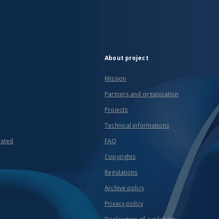
About project
Mission
Partners and organization
Projects
Technical informations
eated
FAQ
Copyrights
Regulations
Archive policy
Privacy policy