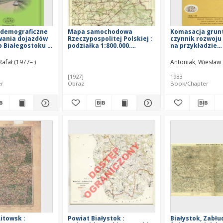
-demograficzne
Mapa samochodowa
Komasacja grun
ania dojazdów
Rzeczypospolitej Polskiej :
czynnik rozwoju
o Białegostoku =
podziałka 1:800.000.
na przykładzie
ographic
Białystok - Wilno
województwa
nts of
białostockiego 
Rafał (1977– )
Antoniak, Wiesław
to work in
consolidation as
stimulating the
[1927]
1983
development of
er
Obraz
Book/Chapter
agriculture : a 
of Białystok voi
Litowsk :
Powiat Białystok :
Białystok, Zabłu