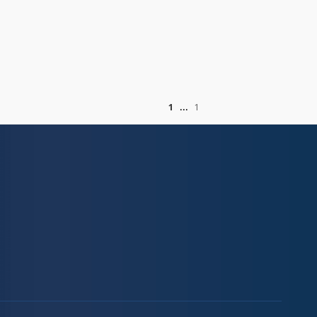
of
1
1