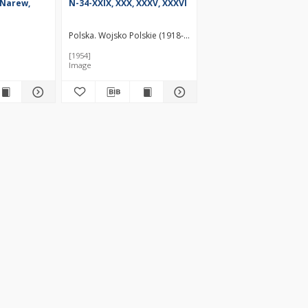
, Narew,
N-34-XXIX, XXX, XXXV, XXXVI
półka. Drukarz
Polska. Wojsko Polskie (1918-1939). Sztab Generalny. Instyt
[1954]
Image
 Drukarz
ey. Redaktor
Wielka Brytania. War Office. General Staff. Geographical Section. 