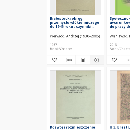
Białostocki okręg
Społeczno
przemysłu włókienniczego
uwarunkow
do 1945 roku : czynniki
do pracy d
rozwoju i zagadnienia
Socio-dem
lokalizacyjne = Bialystok
determina
Werwicki, Andrzej (1930–2005)
Wiśniewski, 
region of textile industry
commuting 
before 1945 = Belostokskij
Białystok
1957
2013
rajon tekstil'noj
Book/Chapter
Book/Chapt
promyšlennosti do 1945
goda
Rozwój i rozmieszczenie
H 3. Brest 