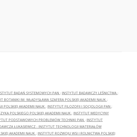
NSTYTUT BADAŃ SYSTEMOWYCH PAN
;
INSTYTUT BADAWCZY LEŚNICTWA
;
UT BOTANIKI IM. WŁADYSŁAWA SZAFERA POLSKIEJ AKADEMII NAUK
;
I POLSKIEJ AKADEMII NAUK
;
INSTYTUT FILOZOFII I SOCJOLOGII PAN
;
ĘZYKA POLSKIEGO POLSKIEJ AKADEMII NAUK
;
INSTYTUT MEDYCYNY
YTUT PODSTAWOWYCH PROBLEMÓW TECHNIKI PAN
;
INSTYTUT
ADAWCZA ŁUKASIEWICZ - INSTYTUT TECHNOLOGII MATERIAŁÓW
KIEJ AKADEMII NAUK
;
INSTYTUT ROZWOJU WSI I ROLNICTWA POLSKIEJ