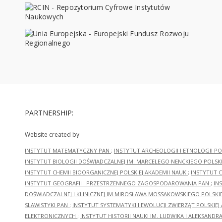
PARTNERSHIP:
Website created by
INSTYTUT MATEMATYCZNY PAN
;
INSTYTUT ARCHEOLOGII I ETNOLOGII PO
INSTYTUT BIOLOGII DOŚWIADCZALNEJ IM. MARCELEGO NENCKIEGO POLSKI
INSTYTUT CHEMII BIOORGANICZNEJ POLSKIEJ AKADEMII NAUK
;
INSTYTUT C
INSTYTUT GEOGRAFII I PRZESTRZENNEGO ZAGOSPODAROWANIA PAN
;
IN
DOŚWIADCZALNEJ I KLINICZNEJ IM.MIROSŁAWA MOSSAKOWSKIEGO POLSKI
SLAWISTYKI PAN
;
INSTYTUT SYSTEMATYKI I EWOLUCJI ZWIERZĄT POLSKIEJ
ELEKTRONICZNYCH
;
INSTYTUT HISTORII NAUKI IM. LUDWIKA I ALEKSAND