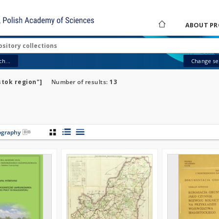
ABOUT PR
h...
Change sea
stok region"]
Number of results:
13
iography