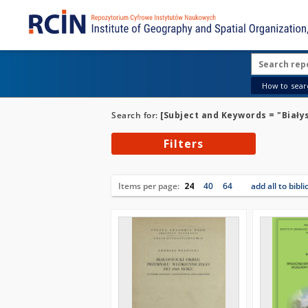
How to searc
Search for:
[Subject and Keywords = "Biały
Filters
Items per page:
24
40
64
add all to bibl