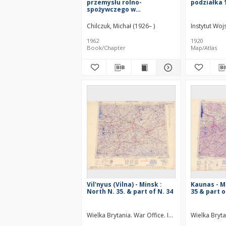
przemysłu rolno-
podziałka 
spożywczego w
województwie
białostockim = Food
Chilczuk, Michał (1926– )
Instytut Wo
industry of the Białystok
voivodship =
1962
1920
Promyšlennost' po
Book/Chapter
Map/Atlas
pererabotke
sel'skochozjajstvennogo
syr'ja belostokskogo
voevodstva
Vil'nyus (Vilna) - Minsk :
Kaunas - M
North N. 35. & part of N. 34
35 & part o
Wielka Brytania. War Office. Instytucja sprawcz
Wielka Bryta