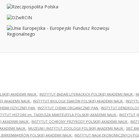
LSKIEJ AKADEMII NAUK
;
INSTYTUT BADAŃ LITERACKICH POLSKIEJ AKADEMII NAUK
;
I
EJ AKADEMII NAUK
;
INSTYTUT BIOLOGII SSAKÓW POLSKIEJ AKADEMII NAUK
;
INSTYT
HEMII FIZYCZNEJ PAN
;
INSTYTUT CHEMII ORGANICZNEJ PAN
;
INSTYTUT DENDROLOGI
STYTUT HISTORII im. TADEUSZA MANTEUFFLA POLSKIEJ AKADEMII NAUK
;
INSTYTUT J
EJ AKADEMII NAUK
;
INSTYTUT OCHRONY PRZYRODY POLSKIEJ AKADEMII NAUK
;
INST
 AKADEMII NAUK
;
MUZEUM I INSTYTUT ZOOLOGII POLSKIEJ AKADEMII NAUK
;
SIEĆ B
RA BIRKENMAJERÓW POLSKIEJ AKADEMII NAUK
;
INSTYTUT NAUK EKONOMICZNYCH POLS