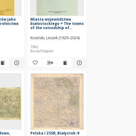
tów jako
Miasta województwa
 rolnictwa
białostockiego = The towns
of the voivodship of
Białystok = Goroda
= Land
belostokskogo voevodstva
Kosiński, Leszek (1929–2024)
 a factor
1962
Book/Chapter
case-stydy
vodship
dowo,
Polska i ZSSR, Białystok-9