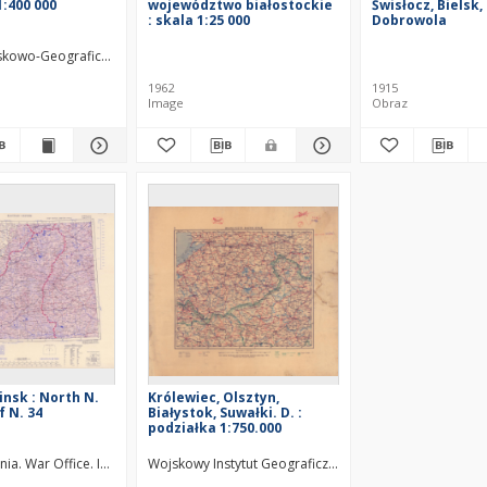
1:400 000
województwo białostockie
Świsłocz, Bielsk
: skala 1:25 000
Dobrowola
jskowo-Geograficzny (Warszawa). Wydawca
Zakłady Graficzne B. Wierzbicki i S
1962
1915
Image
Obraz
insk : North N.
Królewiec, Olsztyn,
f N. 34
Białystok, Suwałki. D. :
podziałka 1:750.000
a. Wydawca
nia. War Office. Instytucja sprawcza. Wydawca
Wielka Brytania. Ordnance Survey. Redaktor
Wojskowy Instytut Geograficzny (Warszawa). Wydawca
Wielka Brytania. Ordnance Surv