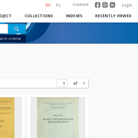
Contrast
EN
PL
Login
OJECT
COLLECTIONS
INDEXES
RECENTLY VIEWED
rch criteria
of
1