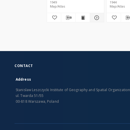
1949
1944
Map/Atlas
Map/Atlas
CONTACT
Address
Stanislaw Leszczycki Institute of Geography and Spatial Organizatio
ul. Twarda 51/55
00-818 Warszawa, Poland