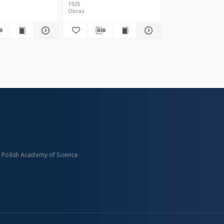
1925
Obraz
n Polish Academy of Science