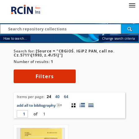
How to search...
Change search criteria
Search for:
[Source = "CBGiOŚ. IGiPZ PAN, call no.
Cz.5711\[1993, z.4\/5\]"]
Number of results:
1
Filters
Items per page:
24
40
64
add all to bibliography
of
1