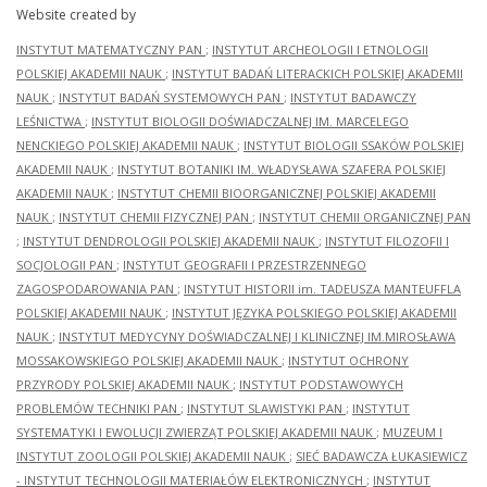
Website created by
INSTYTUT MATEMATYCZNY PAN
;
INSTYTUT ARCHEOLOGII I ETNOLOGII
POLSKIEJ AKADEMII NAUK
;
INSTYTUT BADAŃ LITERACKICH POLSKIEJ AKADEMII
NAUK
;
INSTYTUT BADAŃ SYSTEMOWYCH PAN
;
INSTYTUT BADAWCZY
LEŚNICTWA
;
INSTYTUT BIOLOGII DOŚWIADCZALNEJ IM. MARCELEGO
NENCKIEGO POLSKIEJ AKADEMII NAUK
;
INSTYTUT BIOLOGII SSAKÓW POLSKIEJ
AKADEMII NAUK
;
INSTYTUT BOTANIKI IM. WŁADYSŁAWA SZAFERA POLSKIEJ
AKADEMII NAUK
;
INSTYTUT CHEMII BIOORGANICZNEJ POLSKIEJ AKADEMII
NAUK
;
INSTYTUT CHEMII FIZYCZNEJ PAN
;
INSTYTUT CHEMII ORGANICZNEJ PAN
;
INSTYTUT DENDROLOGII POLSKIEJ AKADEMII NAUK
;
INSTYTUT FILOZOFII I
SOCJOLOGII PAN
;
INSTYTUT GEOGRAFII I PRZESTRZENNEGO
ZAGOSPODAROWANIA PAN
;
INSTYTUT HISTORII im. TADEUSZA MANTEUFFLA
POLSKIEJ AKADEMII NAUK
;
INSTYTUT JĘZYKA POLSKIEGO POLSKIEJ AKADEMII
NAUK
;
INSTYTUT MEDYCYNY DOŚWIADCZALNEJ I KLINICZNEJ IM.MIROSŁAWA
MOSSAKOWSKIEGO POLSKIEJ AKADEMII NAUK
;
INSTYTUT OCHRONY
PRZYRODY POLSKIEJ AKADEMII NAUK
;
INSTYTUT PODSTAWOWYCH
PROBLEMÓW TECHNIKI PAN
;
INSTYTUT SLAWISTYKI PAN
;
INSTYTUT
SYSTEMATYKI I EWOLUCJI ZWIERZĄT POLSKIEJ AKADEMII NAUK
;
MUZEUM I
INSTYTUT ZOOLOGII POLSKIEJ AKADEMII NAUK
;
SIEĆ BADAWCZA ŁUKASIEWICZ
- INSTYTUT TECHNOLOGII MATERIAŁÓW ELEKTRONICZNYCH
;
INSTYTUT