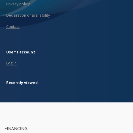
Privacy policy
Declaration of availability
Contact
User's account
Log in
Recently viewed
FINANCING: