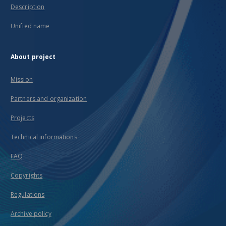
Description
Unified name
About project
Mission
Partners and organization
Projects
Technical informations
FAQ
Copyrights
Regulations
Archive policy