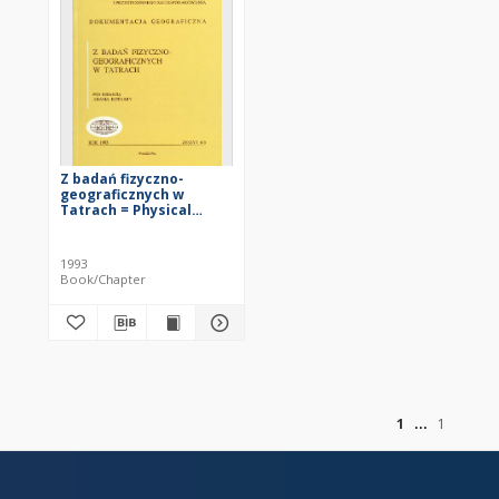
Z badań fizyczno-
geograficznych w
Tatrach = Physical
geography study in the
Tatra Mountains
1993
Book/Chapter
of
1
1