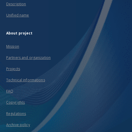
Description
Unified name
About project
Mission
Partners and organization
Projects
Technical informations
FAQ
Copyrights
Regulations
Archive policy