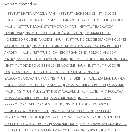
Website created by
INSTYTUT MATEMATYCZNY PAN
;
INSTYTUT ARCHEOLOGII I ETNOLOGII
POLSKIEJ AKADEMII NAUK
;
INSTYTUT BADAŃ LITERACKICH POLSKIEJ AKADEMII
NAUK
;
INSTYTUT BADAŃ SYSTEMOWYCH PAN
;
INSTYTUT BADAWCZY
LEŚNICTWA
;
INSTYTUT BIOLOGII DOŚWIADCZALNEJ IM. MARCELEGO
NENCKIEGO POLSKIEJ AKADEMII NAUK
;
INSTYTUT BIOLOGII SSAKÓW POLSKIEJ
AKADEMII NAUK
;
INSTYTUT BOTANIKI IM. WŁADYSŁAWA SZAFERA POLSKIEJ
AKADEMII NAUK
;
INSTYTUT CHEMII BIOORGANICZNEJ POLSKIEJ AKADEMII
NAUK
;
INSTYTUT CHEMII FIZYCZNEJ PAN
;
INSTYTUT CHEMII ORGANICZNEJ PAN
;
INSTYTUT DENDROLOGII POLSKIEJ AKADEMII NAUK
;
INSTYTUT FILOZOFII I
SOCJOLOGII PAN
;
INSTYTUT GEOGRAFII I PRZESTRZENNEGO
ZAGOSPODAROWANIA PAN
;
INSTYTUT HISTORII im. TADEUSZA MANTEUFFLA
POLSKIEJ AKADEMII NAUK
;
INSTYTUT JĘZYKA POLSKIEGO POLSKIEJ AKADEMII
NAUK
;
INSTYTUT MEDYCYNY DOŚWIADCZALNEJ I KLINICZNEJ IM.MIROSŁAWA
MOSSAKOWSKIEGO POLSKIEJ AKADEMII NAUK
;
INSTYTUT OCHRONY
PRZYRODY POLSKIEJ AKADEMII NAUK
;
INSTYTUT PODSTAWOWYCH
PROBLEMÓW TECHNIKI PAN
;
INSTYTUT SLAWISTYKI PAN
;
INSTYTUT
SYSTEMATYKI I EWOLUCJI ZWIERZĄT POLSKIEJ AKADEMII NAUK
;
MUZEUM I
INSTYTUT ZOOLOGII POLSKIEJ AKADEMII NAUK
;
SIEĆ BADAWCZA ŁUKASIEWICZ
- INSTYTUT TECHNOLOGII MATERIAŁÓW ELEKTRONICZNYCH
;
INSTYTUT