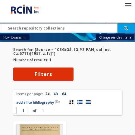
How to search...
Change search criteria
Search for:
[Source = "CBGiOŚ. IGiPZ PAN, call no.
Cz.5711\[1957, z.1\]"]
Number of results:
1
Filters
Items per page:
24
40
64
add all to bibliography
of
1