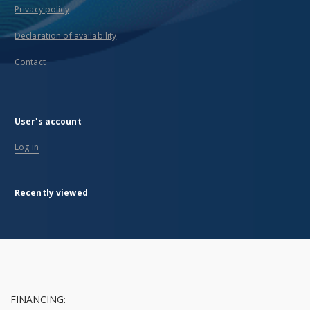
Privacy policy
Declaration of availability
Contact
User's account
Log in
Recently viewed
FINANCING: