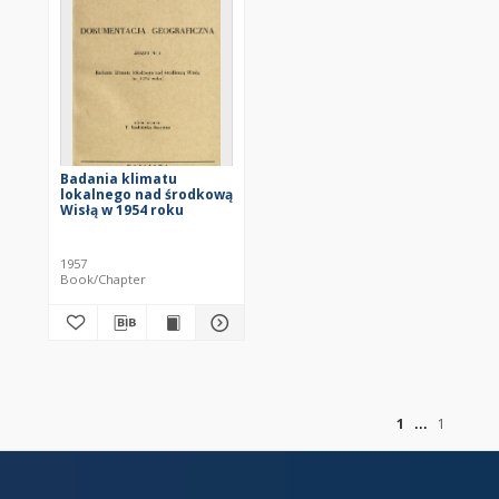
Badania klimatu
lokalnego nad środkową
Wisłą w 1954 roku
1957
Book/Chapter
of
1
1