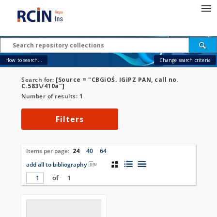
How to search...
Change search criteria
Search for:
[Source = "CBGiOŚ. IGiPZ PAN, call no.
C.583\/410a"]
Number of results:
1
Filters
Items per page:
24
40
64
add all to bibliography
of
1