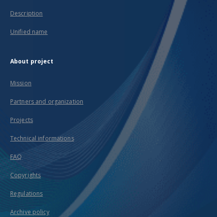
Description
Unified name
About project
Mission
Partners and organization
Projects
Technical informations
FAQ
Copyrights
Regulations
Archive policy