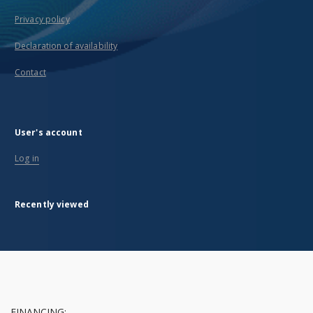
Privacy policy
Declaration of availability
Contact
User's account
Log in
Recently viewed
FINANCING: