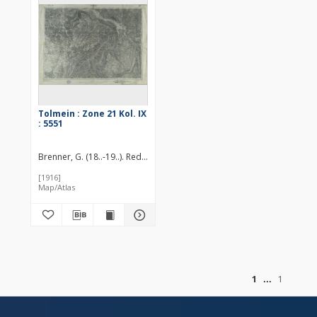
Tolmein : Zone 21 Kol. IX
: 5551
Brenner, G. (18..-19..). Redaktor
Zosel, W. Redaktor
[1916]
Map/Atlas
of
1
1