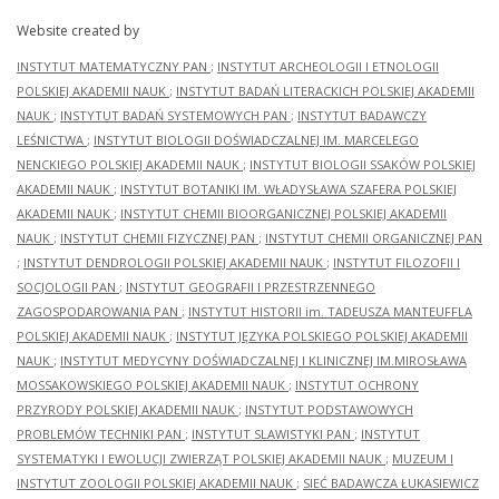
Website created by
INSTYTUT MATEMATYCZNY PAN
;
INSTYTUT ARCHEOLOGII I ETNOLOGII
POLSKIEJ AKADEMII NAUK
;
INSTYTUT BADAŃ LITERACKICH POLSKIEJ AKADEMII
NAUK
;
INSTYTUT BADAŃ SYSTEMOWYCH PAN
;
INSTYTUT BADAWCZY
LEŚNICTWA
;
INSTYTUT BIOLOGII DOŚWIADCZALNEJ IM. MARCELEGO
NENCKIEGO POLSKIEJ AKADEMII NAUK
;
INSTYTUT BIOLOGII SSAKÓW POLSKIEJ
AKADEMII NAUK
;
INSTYTUT BOTANIKI IM. WŁADYSŁAWA SZAFERA POLSKIEJ
AKADEMII NAUK
;
INSTYTUT CHEMII BIOORGANICZNEJ POLSKIEJ AKADEMII
NAUK
;
INSTYTUT CHEMII FIZYCZNEJ PAN
;
INSTYTUT CHEMII ORGANICZNEJ PAN
;
INSTYTUT DENDROLOGII POLSKIEJ AKADEMII NAUK
;
INSTYTUT FILOZOFII I
SOCJOLOGII PAN
;
INSTYTUT GEOGRAFII I PRZESTRZENNEGO
ZAGOSPODAROWANIA PAN
;
INSTYTUT HISTORII im. TADEUSZA MANTEUFFLA
POLSKIEJ AKADEMII NAUK
;
INSTYTUT JĘZYKA POLSKIEGO POLSKIEJ AKADEMII
NAUK
;
INSTYTUT MEDYCYNY DOŚWIADCZALNEJ I KLINICZNEJ IM.MIROSŁAWA
MOSSAKOWSKIEGO POLSKIEJ AKADEMII NAUK
;
INSTYTUT OCHRONY
PRZYRODY POLSKIEJ AKADEMII NAUK
;
INSTYTUT PODSTAWOWYCH
PROBLEMÓW TECHNIKI PAN
;
INSTYTUT SLAWISTYKI PAN
;
INSTYTUT
SYSTEMATYKI I EWOLUCJI ZWIERZĄT POLSKIEJ AKADEMII NAUK
;
MUZEUM I
INSTYTUT ZOOLOGII POLSKIEJ AKADEMII NAUK
;
SIEĆ BADAWCZA ŁUKASIEWICZ