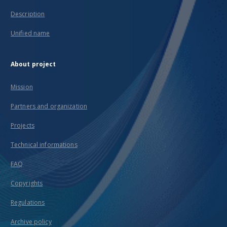
Description
Unified name
About project
Mission
Partners and organization
Projects
Technical informations
FAQ
Copyrights
Regulations
Archive policy