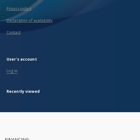
Privacy policy
Declaration of availability
Contact
User's account
Log in
Recently viewed
FINANCING: