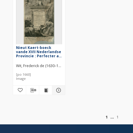
Nieut Kaert-boeck
vande XVII Nederlandse
Provincie : Perfecter als
ooyt voor desen
Begrypende mede de
Wit, Frederick de (1630–1706)
aengrensende Landen,
Aldus in 20 Kaerten
[po 1660]
Image
of
1
1