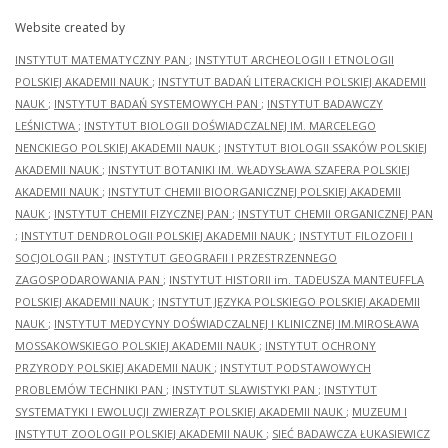
Website created by
INSTYTUT MATEMATYCZNY PAN
;
INSTYTUT ARCHEOLOGII I ETNOLOGII
POLSKIEJ AKADEMII NAUK
;
INSTYTUT BADAŃ LITERACKICH POLSKIEJ AKADEMII
NAUK
;
INSTYTUT BADAŃ SYSTEMOWYCH PAN
;
INSTYTUT BADAWCZY
LEŚNICTWA
;
INSTYTUT BIOLOGII DOŚWIADCZALNEJ IM. MARCELEGO
NENCKIEGO POLSKIEJ AKADEMII NAUK
;
INSTYTUT BIOLOGII SSAKÓW POLSKIEJ
AKADEMII NAUK
;
INSTYTUT BOTANIKI IM. WŁADYSŁAWA SZAFERA POLSKIEJ
AKADEMII NAUK
;
INSTYTUT CHEMII BIOORGANICZNEJ POLSKIEJ AKADEMII
NAUK
;
INSTYTUT CHEMII FIZYCZNEJ PAN
;
INSTYTUT CHEMII ORGANICZNEJ PAN
;
INSTYTUT DENDROLOGII POLSKIEJ AKADEMII NAUK
;
INSTYTUT FILOZOFII I
SOCJOLOGII PAN
;
INSTYTUT GEOGRAFII I PRZESTRZENNEGO
ZAGOSPODAROWANIA PAN
;
INSTYTUT HISTORII im. TADEUSZA MANTEUFFLA
POLSKIEJ AKADEMII NAUK
;
INSTYTUT JĘZYKA POLSKIEGO POLSKIEJ AKADEMII
NAUK
;
INSTYTUT MEDYCYNY DOŚWIADCZALNEJ I KLINICZNEJ IM.MIROSŁAWA
MOSSAKOWSKIEGO POLSKIEJ AKADEMII NAUK
;
INSTYTUT OCHRONY
PRZYRODY POLSKIEJ AKADEMII NAUK
;
INSTYTUT PODSTAWOWYCH
PROBLEMÓW TECHNIKI PAN
;
INSTYTUT SLAWISTYKI PAN
;
INSTYTUT
SYSTEMATYKI I EWOLUCJI ZWIERZĄT POLSKIEJ AKADEMII NAUK
;
MUZEUM I
INSTYTUT ZOOLOGII POLSKIEJ AKADEMII NAUK
;
SIEĆ BADAWCZA ŁUKASIEWICZ