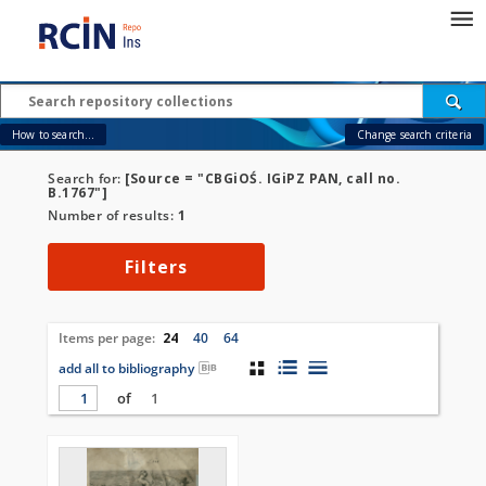
How to search...
Change search criteria
Search for:
[Source = "CBGiOŚ. IGiPZ PAN, call no.
B.1767"]
Number of results:
1
Filters
Items per page:
24
40
64
add all to bibliography
of
1