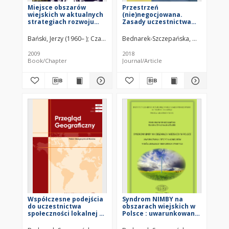
Miejsce obszarów
Przestrzeń
wiejskich w aktualnych
(nie)negocjowana.
strategiach rozwoju
Zasady uczestnictwa
województw - kierunki i
społeczności lokalnych
cele rozwoju a
w kształtowaniu
Bański, Jerzy (1960– )
Czapiewski, Konrad.
Bednarek-Szczepańska, Maria
Bednarek-Szczepańska, Ma
rzeczywistość
wiejskiej przestrzeni w
polskim prawie = A
2009
2018
(non-)negotiated space.
Book/Chapter
Journal/Article
Rules for the
participation of local
societies in shaping
rural space under the
Polish law
Współczesne podejścia
Syndrom NIMBY na
do uczestnictwa
obszarach wiejskich w
społeczności lokalnej w
Polsce : uwarunkowania
planowaniu przestrzeni
i specyfika konfliktów
w literaturze naukowej
wokół lokalizacji