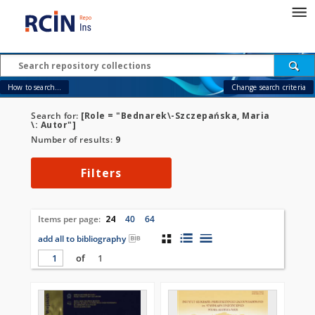
How to search...
Change search criteria
Search for:
[Role = "Bednarek\-Szczepańska, Maria
\: Autor"]
Number of results:
9
Filters
Items per page:
24
40
64
add all to bibliography
of
1