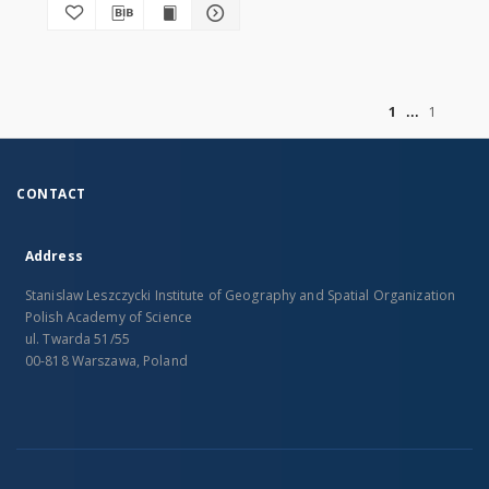
of
1
1
CONTACT
Address
Stanislaw Leszczycki Institute of Geography and Spatial Organization
Polish Academy of Science
ul. Twarda 51/55
00-818 Warszawa, Poland