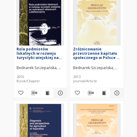
Rola podmiotów
Zróżnicowanie
lokalnych w rozwoju
przestrzenne kapitału
turystyki wiejskiej na
społecznego w Polsce -
wybranych obszarach
ujęcie przeglądowe =
Lubelszczyzny
Spatial differentiation
Bednarek-Szczepańska, Maria
Bednarek-Szczepańska, Maria
of spacial capital in
Poland - a review
2010
2013
Book/Chapter
Journal/Article