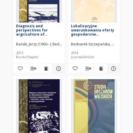
Diagnosis and
Lokalizacyjne
perspectives for
uwarunkowania oferty
argriculture of
gospodarstw
Vojvodina
agroturystycznych w
Polsce = Locational
Bański, Jerzy (1960– )
Bednarek-Szczepańska, Maria
Bednarek-Szczepańska, Maria
Czapiewski, Kon
Bański
determinants of
agritourism offer in
2012
2014
Poland
Book/Chapter
Journal/Article