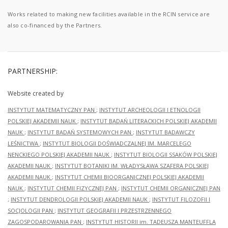
Works related to making new facilities available in the RCIN service are
also co-financed by the Partners.
PARTNERSHIP:
Website created by
INSTYTUT MATEMATYCZNY PAN
;
INSTYTUT ARCHEOLOGII I ETNOLOGII
POLSKIEJ AKADEMII NAUK
;
INSTYTUT BADAŃ LITERACKICH POLSKIEJ AKADEMII
NAUK
;
INSTYTUT BADAŃ SYSTEMOWYCH PAN
;
INSTYTUT BADAWCZY
LEŚNICTWA
;
INSTYTUT BIOLOGII DOŚWIADCZALNEJ IM. MARCELEGO
NENCKIEGO POLSKIEJ AKADEMII NAUK
;
INSTYTUT BIOLOGII SSAKÓW POLSKIEJ
AKADEMII NAUK
;
INSTYTUT BOTANIKI IM. WŁADYSŁAWA SZAFERA POLSKIEJ
AKADEMII NAUK
;
INSTYTUT CHEMII BIOORGANICZNEJ POLSKIEJ AKADEMII
NAUK
;
INSTYTUT CHEMII FIZYCZNEJ PAN
;
INSTYTUT CHEMII ORGANICZNEJ PAN
;
INSTYTUT DENDROLOGII POLSKIEJ AKADEMII NAUK
;
INSTYTUT FILOZOFII I
SOCJOLOGII PAN
;
INSTYTUT GEOGRAFII I PRZESTRZENNEGO
ZAGOSPODAROWANIA PAN
;
INSTYTUT HISTORII im. TADEUSZA MANTEUFFLA