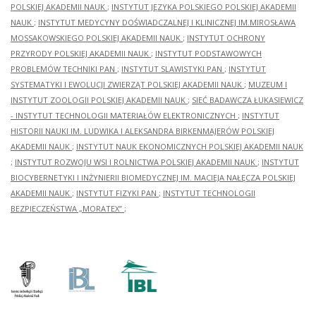
POLSKIEJ AKADEMII NAUK
;
INSTYTUT JĘZYKA POLSKIEGO POLSKIEJ AKADEMII
NAUK
;
INSTYTUT MEDYCYNY DOŚWIADCZALNEJ I KLINICZNEJ IM.MIROSŁAWA
MOSSAKOWSKIEGO POLSKIEJ AKADEMII NAUK
;
INSTYTUT OCHRONY
PRZYRODY POLSKIEJ AKADEMII NAUK
;
INSTYTUT PODSTAWOWYCH
PROBLEMÓW TECHNIKI PAN
;
INSTYTUT SLAWISTYKI PAN
;
INSTYTUT
SYSTEMATYKI I EWOLUCJI ZWIERZĄT POLSKIEJ AKADEMII NAUK
;
MUZEUM I
INSTYTUT ZOOLOGII POLSKIEJ AKADEMII NAUK
;
SIEĆ BADAWCZA ŁUKASIEWICZ
- INSTYTUT TECHNOLOGII MATERIAŁÓW ELEKTRONICZNYCH
;
INSTYTUT
HISTORII NAUKI IM. LUDWIKA I ALEKSANDRA BIRKENMAJERÓW POLSKIEJ
AKADEMII NAUK
;
INSTYTUT NAUK EKONOMICZNYCH POLSKIEJ AKADEMII NAUK
;
INSTYTUT ROZWOJU WSI I ROLNICTWA POLSKIEJ AKADEMII NAUK
;
INSTYTUT
BIOCYBERNETYKI I INŻYNIERII BIOMEDYCZNEJ IM. MACIEJA NAŁĘCZA POLSKIEJ
AKADEMII NAUK
;
INSTYTUT FIZYKI PAN
;
INSTYTUT TECHNOLOGII
BEZPIECZEŃSTWA „MORATEX”
;