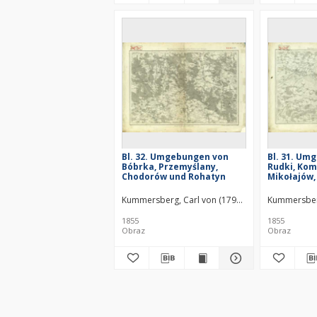
Bl. 32. Umgebungen von
Bl. 31. Um
Bóbrka, Przemyślany,
Rudki, Kom
Chodorów und Rohatyn
Mikołajów,
Łąka
Kummersberg, Carl von (1797–1877)
Kummersberg
1855
1855
Obraz
Obraz