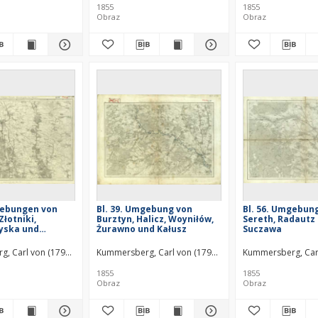
1855
1855
Obraz
Obraz
gebungen von
Bl. 39. Umgebung von
Bl. 56. Umgebun
Złotniki,
Burztyn, Halicz, Woyniłów,
Sereth, Radautz
yska und
Żurawno und Kałusz
Suczawa
, Carl von (1797–1877)
Kummersberg, Carl von (1797–1877)
Kummersberg, Car
1855
1855
Obraz
Obraz