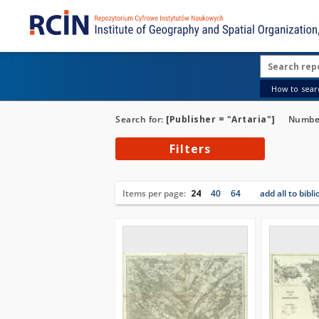
How to searc
Search for:
[Publisher = "Artaria"]
Number
Filters
Items per page:
24
40
64
add all to bibl