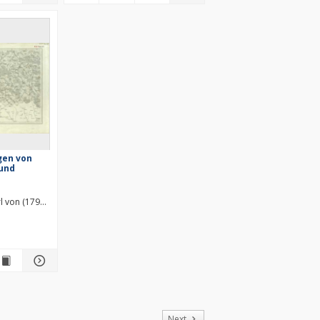
gen von
 und
l von (1797–1877)
of
Next