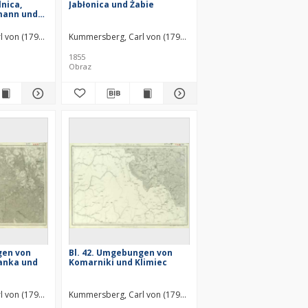
lnica,
Jabłonica und Żabie
mann und
l von (1797–1877)
Kummersberg, Carl von (1797–1877)
1855
Obraz
gen von
Bl. 42. Umgebungen von
anka und
Komarniki und Klimiec
l von (1797–1877)
Kummersberg, Carl von (1797–1877)