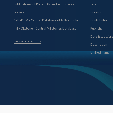
Publications of IGiPZ PAN and employees
Title
Library
Creator
CeBaDoM - Central Database of Mills in Poland
Contributor
millPOLstone - Central Millstones Database
Publisher
...
Date issued/cr
View all collections
Description
Unified name