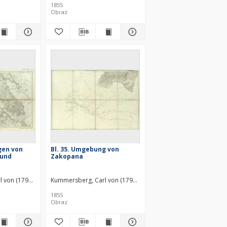
1855
Obraz
gen von
Bl. 35. Umgebung von
 und
Zakopana
l von (1797–1877)
Kummersberg, Carl von (1797–1877)
1855
Obraz