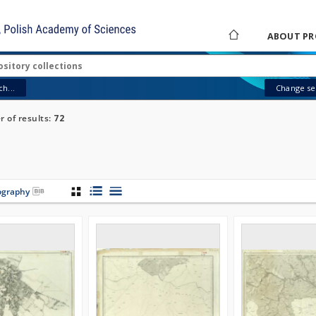
ABOUT PR
h...
Change sea
 of results:
72
iography