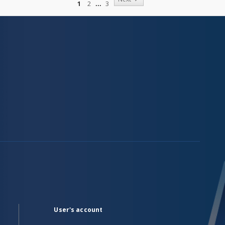
1
2
3
User's account