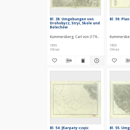
Bl. 38. Umgebungen von
Bl. 59. Pla
Drohobycz, Stryi, Skole und
Bolechów
Kummersberg, Carl von (1797–1877)
Kummersberg
1855
1855
Obraz
Obraz
Bl. 54. [Karpaty-częśc
Bl. 55. Um