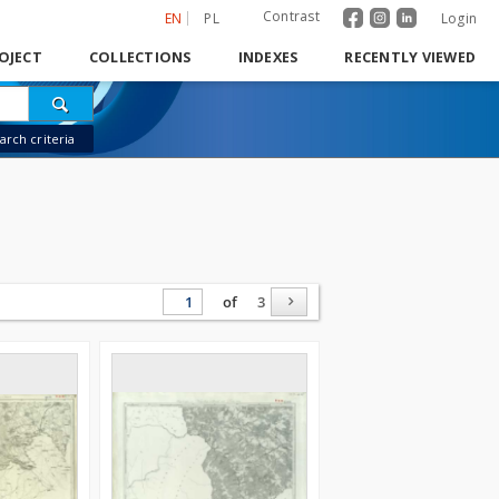
Contrast
EN
PL
Login
OJECT
COLLECTIONS
INDEXES
RECENTLY VIEWED
rch criteria
of
3