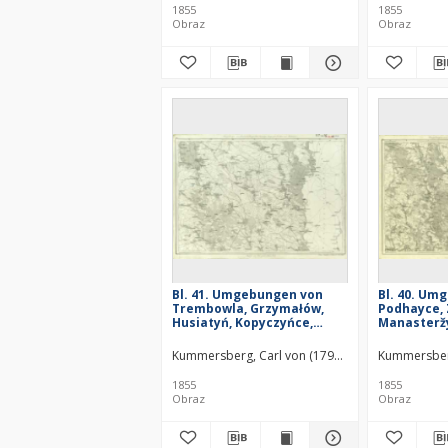
1855
1855
Obraz
Obraz
Bl. 41. Umgebungen von
Bl. 40. Um
Trembowla, Grzymałów,
Podhayce, 
Husiatyń, Kopyczyńce,
Manasterž
Czortków und Prudzanów
Buczacz
Kummersberg, Carl von (1797–1877)
Kummersberg
1855
1855
Obraz
Obraz