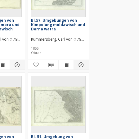
gen von
Bl.57. Umgebungen von
umora und
Kimpolung moldawisch und
awisch
Dorna watra
l von (1797–1877)
Kummersberg, Carl von (1797–1877)
1855
Obraz
gen von
Bl. 51. Umgebung von