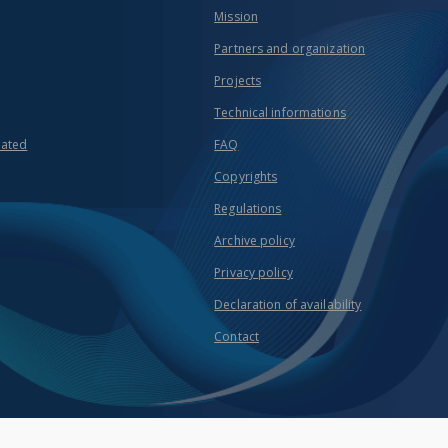
Mission
Partners and organization
Projects
Technical informations
eated
FAQ
Copyrights
Regulations
Archive policy
Privacy policy
Declaration of availability
Contact