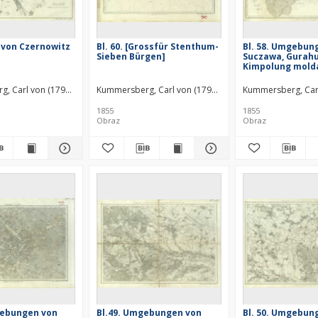
n von Czernowitz
Bl. 60. [Grossfür Stenthum-
Bl. 58. Umgebun
Sieben Bürgen]
Suczawa, Gurah
Kimpolung mold
, Carl von (1797–1877)
Kummersberg, Carl von (1797–1877)
Kummersberg, Car
1855
1855
Obraz
Obraz
gebungen von
Bl.49. Umgebungen von
Bl. 50. Umgebun