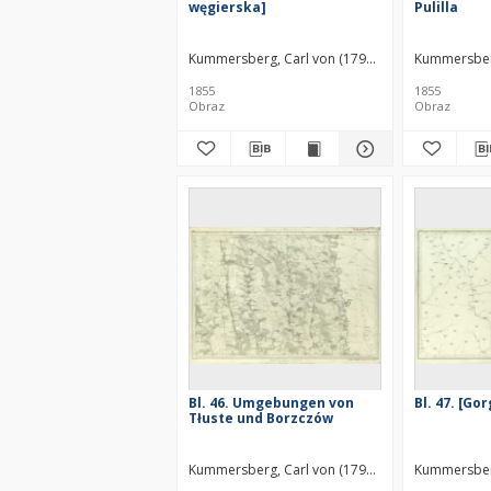
węgierska]
Pulilla
Kummersberg, Carl von (1797–1877)
Kummersberg
1855
1855
Obraz
Obraz
Bl. 46. Umgebungen von
Bl. 47. [Go
Tłuste und Borzczów
Kummersberg, Carl von (1797–1877)
Kummersberg