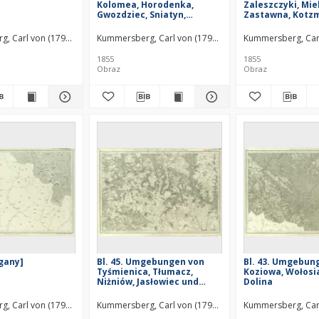
Kolomea, Horodenka,
Zaleszczyki, Mie
Gwozdziec, Sniatyn,
Zastawna, Kotz
Zabłotów und Peczeniżyn
Sadagura
, Carl von (1797–1877)
Kummersberg, Carl von (1797–1877)
Kummersberg, Car
1855
1855
Obraz
Obraz
rgany]
Bl. 45. Umgebungen von
Bl. 43. Umgebun
Tyśmienica, Tłumacz,
Koziowa, Wołosi
Niżniów, Jasłowiec und
Dolina
Obertyn
, Carl von (1797–1877)
Kummersberg, Carl von (1797–1877)
Kummersberg, Car