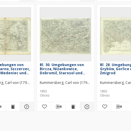
gebungen von
Bl. 30. Umgebungen von
Bl. 28. Umgebun
arno, Szczerzec,
Bircza, Niżankowice,
Grybów, Gorlice
 Medeniec und
Dobromil, Starosol und
Żmigrod
Ustrzyki dolne
, Carl von (1797–1877)
Kummersberg, Carl von (1797–1877)
Kummersberg, Car
1855
1855
Obraz
Obraz