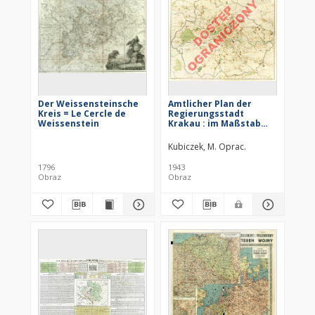
Der Weissensteinsche
Amtlicher Plan der
Kreis = Le Cercle de
Regierungsstadt
Weissenstein
Krakau : im Maßstab
1:20 000
Kubiczek, M. Oprac.
1796
1943
Obraz
Obraz