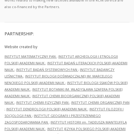
Works related to making new facilities available in the RCIN service are
also co-financed by the Partners.
PARTNERSHIP:
Website created by
INSTYTUT MATEMATYCZNY PAN
;
INSTYTUT ARCHEOLOGII I ETNOLOGII
POLSKIEJ AKADEMII NAUK
;
INSTYTUT BADAŃ LITERACKICH POLSKIEJ AKADEMII
NAUK
;
INSTYTUT BADAŃ SYSTEMOWYCH PAN
;
INSTYTUT BADAWCZY
LEŚNICTWA
;
INSTYTUT BIOLOGII DOŚWIADCZALNEJ IM. MARCELEGO
NENCKIEGO POLSKIEJ AKADEMII NAUK
;
INSTYTUT BIOLOGII SSAKÓW POLSKIEJ
AKADEMII NAUK
;
INSTYTUT BOTANIKI IM. WŁADYSŁAWA SZAFERA POLSKIEJ
AKADEMII NAUK
;
INSTYTUT CHEMII BIOORGANICZNEJ POLSKIEJ AKADEMII
NAUK
;
INSTYTUT CHEMII FIZYCZNEJ PAN
;
INSTYTUT CHEMII ORGANICZNEJ PAN
;
INSTYTUT DENDROLOGII POLSKIEJ AKADEMII NAUK
;
INSTYTUT FILOZOFII I
SOCJOLOGII PAN
;
INSTYTUT GEOGRAFII I PRZESTRZENNEGO
ZAGOSPODAROWANIA PAN
;
INSTYTUT HISTORII im. TADEUSZA MANTEUFFLA
POLSKIEJ AKADEMII NAUK
;
INSTYTUT JĘZYKA POLSKIEGO POLSKIEJ AKADEMII