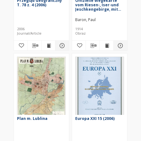
Przegląd Geograficzny
Offizielle Wegekarte
T. 78 z. 4 (2006)
vom Riesen-, Iser-und
Jeschkengebirge, mit
den farbig
bezeichneten
Baron, Paul
Wanderwegen : Im
Auftrage des
2006
1914
Deutschen und
Journal/Article
Obraz
Österreichischen
Riesengebirge-Vereins
sowie des Deutschen
Gebirge-Vereins für das
Jeschken-und
Isergebirge
Plan m. Lublina
Europa XXI 15 (2006)