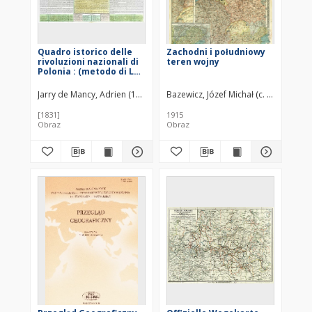
Quadro istorico delle
Zachodni i południowy
rivoluzioni nazionali di
teren wojny
Polonia : (metodo di Le
Sage, C.te di Las Cases)
Jarry de Mancy, Adrien (1782–1842)
Bazewicz, Józef Michał (c. 1862 – 192
Las Cases, Emmanuel de (1766–1
[1831]
1915
Obraz
Obraz