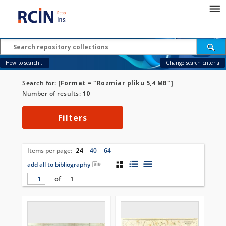
How to search...
Change search criteria
Search for:
[Format = "Rozmiar pliku 5,4 MB"]
Number of results:
10
Filters
Items per page:
24
40
64
add all to bibliography
of
1