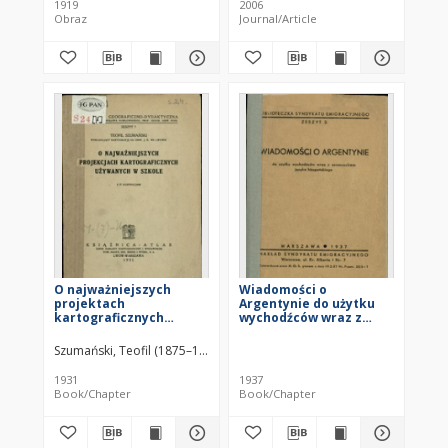
1919
2006
Obraz
Journal/Article
O najważniejszych
Wiadomości o
projektach
Argentynie do użytku
kartograficznych
wychodźców wraz z
używanych w szkole : z
samouczkiem języka
37 ilustracjami
hiszpańskiego
Szumański, Teofil (1875–1944)
1931
1937
Book/Chapter
Book/Chapter