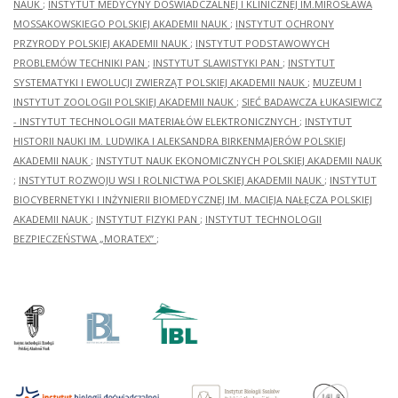
NAUK
;
INSTYTUT MEDYCYNY DOŚWIADCZALNEJ I KLINICZNEJ IM.MIROSŁAWA
MOSSAKOWSKIEGO POLSKIEJ AKADEMII NAUK
;
INSTYTUT OCHRONY
PRZYRODY POLSKIEJ AKADEMII NAUK
;
INSTYTUT PODSTAWOWYCH
PROBLEMÓW TECHNIKI PAN
;
INSTYTUT SLAWISTYKI PAN
;
INSTYTUT
SYSTEMATYKI I EWOLUCJI ZWIERZĄT POLSKIEJ AKADEMII NAUK
;
MUZEUM I
INSTYTUT ZOOLOGII POLSKIEJ AKADEMII NAUK
;
SIEĆ BADAWCZA ŁUKASIEWICZ
- INSTYTUT TECHNOLOGII MATERIAŁÓW ELEKTRONICZNYCH
;
INSTYTUT
HISTORII NAUKI IM. LUDWIKA I ALEKSANDRA BIRKENMAJERÓW POLSKIEJ
AKADEMII NAUK
;
INSTYTUT NAUK EKONOMICZNYCH POLSKIEJ AKADEMII NAUK
;
INSTYTUT ROZWOJU WSI I ROLNICTWA POLSKIEJ AKADEMII NAUK
;
INSTYTUT
BIOCYBERNETYKI I INŻYNIERII BIOMEDYCZNEJ IM. MACIEJA NAŁĘCZA POLSKIEJ
AKADEMII NAUK
;
INSTYTUT FIZYKI PAN
;
INSTYTUT TECHNOLOGII
BEZPIECZEŃSTWA „MORATEX”
;