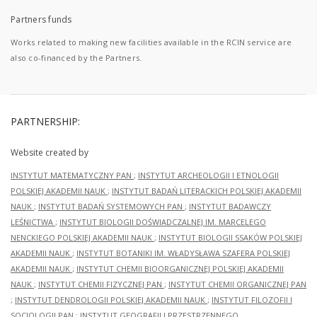
Partners funds
Works related to making new facilities available in the RCIN service are
also co-financed by the Partners.
PARTNERSHIP:
Website created by
INSTYTUT MATEMATYCZNY PAN
;
INSTYTUT ARCHEOLOGII I ETNOLOGII
POLSKIEJ AKADEMII NAUK
;
INSTYTUT BADAŃ LITERACKICH POLSKIEJ AKADEMII
NAUK
;
INSTYTUT BADAŃ SYSTEMOWYCH PAN
;
INSTYTUT BADAWCZY
LEŚNICTWA
;
INSTYTUT BIOLOGII DOŚWIADCZALNEJ IM. MARCELEGO
NENCKIEGO POLSKIEJ AKADEMII NAUK
;
INSTYTUT BIOLOGII SSAKÓW POLSKIEJ
AKADEMII NAUK
;
INSTYTUT BOTANIKI IM. WŁADYSŁAWA SZAFERA POLSKIEJ
AKADEMII NAUK
;
INSTYTUT CHEMII BIOORGANICZNEJ POLSKIEJ AKADEMII
NAUK
;
INSTYTUT CHEMII FIZYCZNEJ PAN
;
INSTYTUT CHEMII ORGANICZNEJ PAN
;
INSTYTUT DENDROLOGII POLSKIEJ AKADEMII NAUK
;
INSTYTUT FILOZOFII I
SOCJOLOGII PAN
;
INSTYTUT GEOGRAFII I PRZESTRZENNEGO