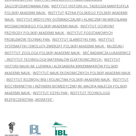
ZAGOSPODAROWANIA PAN
;
INSTYTUT HISTORII im. TADEUSZA MANTEUFFLA
POLSKIEJ AKADEMII NAUK
;
INSTYTUT JĘZYKA POLSKIEGO POLSKIEJ AKADEMII
NAUK
;
INSTYTUT MEDYCYNY DOŚWIADCZALNEJ I KLINICZNEJ IM.MIROSŁAWA
MOSSAKOWSKIEGO POLSKIEJ AKADEMII NAUK
;
INSTYTUT OCHRONY
PRZYRODY POLSKIEJ AKADEMII NAUK
;
INSTYTUT PODSTAWOWYCH
PROBLEMÓW TECHNIKI PAN
;
INSTYTUT SLAWISTYKI PAN
;
INSTYTUT
SYSTEMATYKI I EWOLUCJI ZWIERZĄT POLSKIEJ AKADEMII NAUK
;
MUZEUM I
INSTYTUT ZOOLOGII POLSKIEJ AKADEMII NAUK
;
SIEĆ BADAWCZA ŁUKASIEWICZ
- INSTYTUT TECHNOLOGII MATERIAŁÓW ELEKTRONICZNYCH
;
INSTYTUT
HISTORII NAUKI IM. LUDWIKA I ALEKSANDRA BIRKENMAJERÓW POLSKIEJ
AKADEMII NAUK
;
INSTYTUT NAUK EKONOMICZNYCH POLSKIEJ AKADEMII NAUK
;
INSTYTUT ROZWOJU WSI I ROLNICTWA POLSKIEJ AKADEMII NAUK
;
INSTYTUT
BIOCYBERNETYKI I INŻYNIERII BIOMEDYCZNEJ IM. MACIEJA NAŁĘCZA POLSKIEJ
AKADEMII NAUK
;
INSTYTUT FIZYKI PAN
;
INSTYTUT TECHNOLOGII
BEZPIECZEŃSTWA „MORATEX”
;