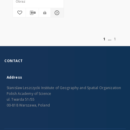
Obraz
of
1
1
CONTACT
Address
Stanislaw Leszczycki Institute of Geography and Spatial Organization
Polish Academy of Science
ul. Twarda 51/55
00-818 Warszawa, Poland