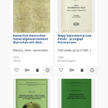
Kaiserlich Deutsches
Mapy hipsometryczne
Generalgouvernement
Polski : przegląd
Warschau mit dem
historyczno-
angrenzenden K.u.K.
bibliograficzny
Millitärgeneralgouvernement
Niemcy. Heer. Generalstab. Kartographische Abteilung
Ostrowski, Jerzy (1938– )
in Polen
1916
1969
Obraz
Book/Chapter