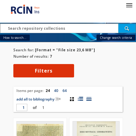
How to search...
Change search criteria
Search for:
[Format = "File size 23,6 MB"]
Number of results:
7
Filters
Items per page:
24
40
64
add all to bibliography
of
1