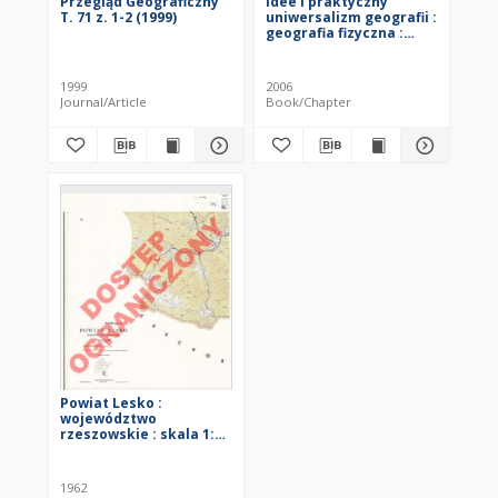
Przegląd Geograficzny
Idee i praktyczny
T. 71 z. 1-2 (1999)
uniwersalizm geografii :
geografia fizyczna :
[Ogólnopolski Zjazd
Geografów i 55. Zjazd
Polskiego Towarzystwa
1999
2006
Geograficznego, Toruń,
Journal/Article
Book/Chapter
13-17 września 2006 r.]
Powiat Lesko :
województwo
rzeszowskie : skala 1:25
000
1962